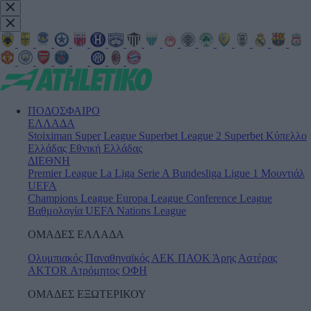
ΠΟΔΟΣΦΑΙΡΟ
ΕΛΛΑΔΑ
Stoiximan Super League
Superbet League 2
Superbet Κύπελλο
Ελλάδας
Εθνική Ελλάδας
ΔΙΕΘΝΗ
Premier League
La Liga
Serie A
Bundesliga
Ligue 1
Μουντιάλ
UEFA
Champions League
Europa League
Conference League
Βαθμολογία UEFA
Nations League
ΟΜΑΔΕΣ ΕΛΛΑΔΑ
Ολυμπιακός
Παναθηναϊκός
ΑΕΚ
ΠΑΟΚ
Άρης
Αστέρας
AKTOR
Ατρόμητος
ΟΦΗ
ΟΜΑΔΕΣ ΕΞΩΤΕΡΙΚΟΥ