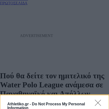
ΠΡΩΤΟΣΕΛΙΔΑ
Πού θα δείτε τον ημιτελικό της
Water Polo League ανάμεσα σε
Παναθηναϊκό και Απόλλων
Σμύρνης
Athletiko.gr -
Do Not Process My Personal
Information