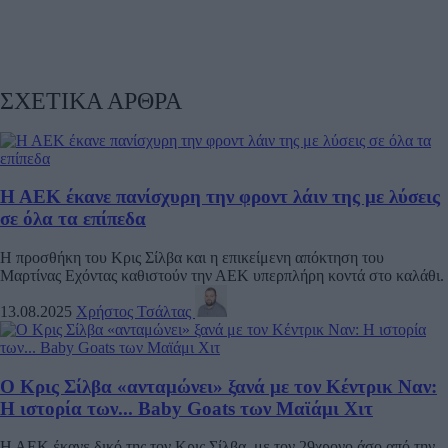
ΣΧΕΤΙΚΑ ΑΡΘΡΑ
Η ΑΕΚ έκανε πανίσχυρη την φροντ λάιν της με λύσεις
σε όλα τα επίπεδα
Η προσθήκη του Κρις Σίλβα και η επικείμενη απόκτηση του
Μαρτίνας Εχόντας καθιστούν την ΑΕΚ υπερπλήρη κοντά στο καλάθι.
13.08.2025
Χρήστος Τσάλτας
Ο Κρις Σίλβα «ανταμώνει» ξανά με τον Κέντρικ Ναν:
Η ιστορία των... Baby Goats των Μαϊάμι Χιτ
Η ΑΕΚ έκανε δικό της τον Κρις Σίλβα, με τον 29χρονο άσο από την