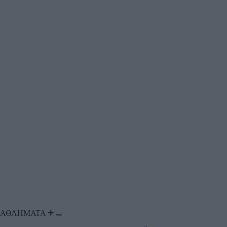
ΑΘΛΗΜΑΤΑ