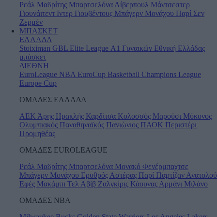
Ρεάλ Μαδρίτης
Μπαρτσελόνα
Λίβερπουλ
Μάντσεστερ
Γιουνάιτεντ
Ιντερ
Γιουβέντους
Μπάγερν Μονάχου
Παρί Σεν
Ζερμέν
ΜΠΑΣΚΕΤ
ΕΛΛΑΔΑ
Stoiximan GBL
Elite League
Α1 Γυναικών
Εθνική Ελλάδας
μπάσκετ
ΔΙΕΘΝΗ
EuroLeague
NBA
EuroCup
Basketball Champions League
Europe Cup
ΟΜΑΔΕΣ ΕΛΛΑΔΑ
ΑΕΚ
Άρης
Ηρακλής
Καρδίτσα
Κολοσσός
Μαρούσι
Μύκονος
Ολυμπιακός
Παναθηναϊκός
Πανιώνιος
ΠΑΟΚ
Περιστέρι
Προμηθέας
ΟΜΑΔΕΣ EUROLEAGUE
Ρεάλ Μαδρίτης
Μπαρτσελόνα
Μονακό
Φενέρμπαχτσε
Μπάγερν Μονάχου
Ερυθρός Αστέρας
Παρί
Παρτίζαν
Ανατολού
Εφές
Μακάμπι Τελ Αβίβ
Ζαλγκίρις Κάουνας
Αρμάνι Μιλάνο
ΟΜΑΔΕΣ ΝΒΑ
Milwaukee Bucks
Golden State Warriors
Los Angeles Lakers