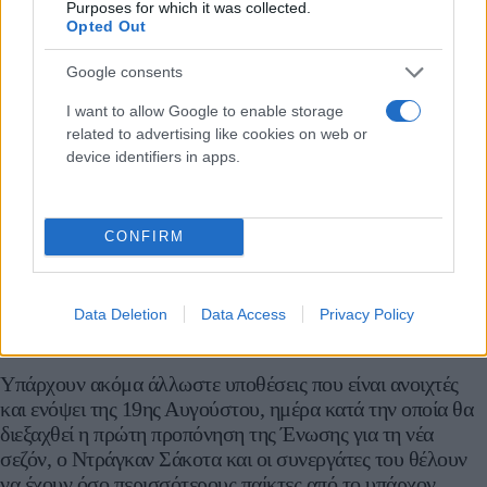
Purposes for which it was collected.
Opted Out
View this post on Instagram
Google consents
I want to allow Google to enable storage
related to advertising like cookies on web or
device identifiers in apps.
CONFIRM
A post shared by AEK BC (@aekbc)
Data Deletion
Data Access
Privacy Policy
Υπάρχουν ακόμα άλλωστε υποθέσεις που είναι ανοιχτές
και ενόψει της 19ης Αυγούστου, ημέρα κατά την οποία θα
διεξαχθεί η πρώτη προπόνηση της Ένωσης για τη νέα
σεζόν, ο Ντράγκαν Σάκοτα και οι συνεργάτες του θέλουν
να έχουν όσο περισσότερους παίκτες από το υπάρχον