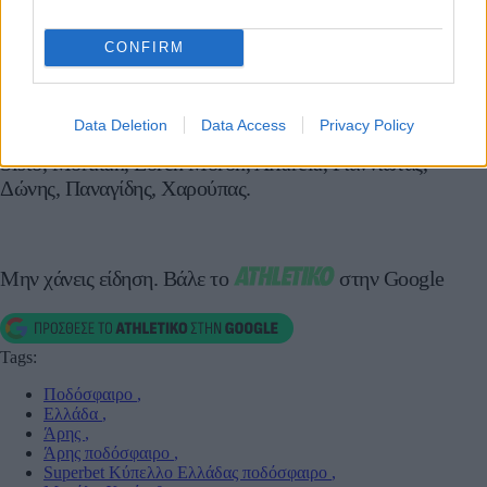
Αναλυτικά η αποστολή για το αυριανό παιχνίδι στο
CONFIRM
Δημοτικό Στάδιο Καρδίτσας (15:00) αποτελείται από τους
εξής ποδοσφαιριστές: Majkic, Αθανασιάδης, Καράι,
Tejero, Fadiga, Mendyl, Pedro Alvaro, Sundberg, Rose,
Data Deletion
Data Access
Privacy Policy
Racic, Jensen, Monchu Rodriguez, Mamadou Gning,
Sisto, Morutan, Loren Moron, Alfarela, Γιαννιώτας,
Δώνης, Παναγίδης, Χαρούπας.
Μην χάνεις είδηση.
Βάλε το
στην Google
Tags:
Ποδόσφαιρο
,
Ελλάδα
,
Άρης
,
Άρης ποδόσφαιρο
,
Superbet Κύπελλο Ελλάδας ποδόσφαιρο
,