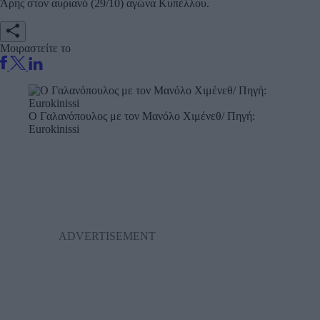
Άρης στον αυριανό (29/10) αγώνα Κυπέλλου.
Μοιραστείτε το
Ο Γαλανόπουλος με τον Μανόλο Χιμένεθ/ Πηγή:
Eurokinissi