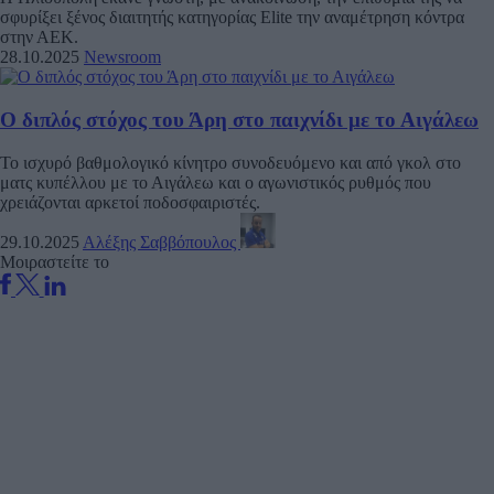
σφυρίξει ξένος διαιτητής κατηγορίας Elite την αναμέτρηση κόντρα
στην ΑΕΚ.
28.10.2025
Newsroom
Ο διπλός στόχος του Άρη στο παιχνίδι με το Αιγάλεω
Το ισχυρό βαθμολογικό κίνητρο συνοδευόμενο και από γκολ στο
ματς κυπέλλου με το Αιγάλεω και ο αγωνιστικός ρυθμός που
χρειάζονται αρκετοί ποδοσφαιριστές.
29.10.2025
Αλέξης Σαββόπουλος
Μοιραστείτε το