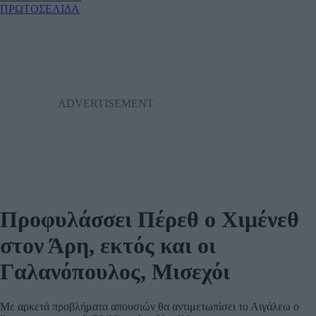
ΠΡΩΤΟΣΕΛΙΔΑ
Προφυλάσσει Πέρεθ ο Χιμένεθ
στον Άρη, εκτός και οι
Γαλανόπουλος, Μισεχόι
Με αρκετά προβλήματα απουσιών θα αντιμετωπίσει το Αιγάλεω ο