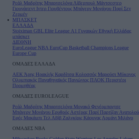
Ρεάλ Μαδρίτης
Μπαρτσελόνα
Λίβερπουλ
Μάντσεστερ
Γιουνάιτεντ
Ιντερ
Γιουβέντους
Μπάγερν Μονάχου
Παρί Σεν
Ζερμέν
ΜΠΑΣΚΕΤ
ΕΛΛΑΔΑ
Stoiximan GBL
Elite League
Α1 Γυναικών
Εθνική Ελλάδας
μπάσκετ
ΔΙΕΘΝΗ
EuroLeague
NBA
EuroCup
Basketball Champions League
Europe Cup
ΟΜΑΔΕΣ ΕΛΛΑΔΑ
ΑΕΚ
Άρης
Ηρακλής
Καρδίτσα
Κολοσσός
Μαρούσι
Μύκονος
Ολυμπιακός
Παναθηναϊκός
Πανιώνιος
ΠΑΟΚ
Περιστέρι
Προμηθέας
ΟΜΑΔΕΣ EUROLEAGUE
Ρεάλ Μαδρίτης
Μπαρτσελόνα
Μονακό
Φενέρμπαχτσε
Μπάγερν Μονάχου
Ερυθρός Αστέρας
Παρί
Παρτίζαν
Ανατολού
Εφές
Μακάμπι Τελ Αβίβ
Ζαλγκίρις Κάουνας
Αρμάνι Μιλάνο
ΟΜΑΔΕΣ ΝΒΑ
Milwaukee Bucks
Golden State Warriors
Los Angeles Lakers