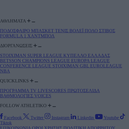
ΑΘΛΗΜΑΤΑ
ΠΟΔΟΣΦΑΙΡΟ
ΜΠΑΣΚΕΤ
ΤΕΝΙΣ
ΒΟΛΕΪ
ΠΟΛΟ
ΣΤΙΒΟΣ
FORMULA 1
ΧΑΝΤΜΠΟΛ
ΔΙΟΡΓΑΝΩΣΕΙΣ
STOIXIMAN SUPER LEAGUE
ΚΥΠΕΛΛΟ ΕΛΛΑΔΑΣ
BETSSON
CHAMPIONS LEAGUE
EUROPA LEAGUE
CONFERENCE LEAGUE
STOIXIMAN GBL
EUROLEAGUE
NBA
QUICKLINKS
ΠΡΟΓΡΑΜΜΑ TV
LIVESCORES
ΠΡΩΤΟΣΕΛΙΔΑ
ΒΑΘΜΟΛΟΓΙΕΣ
VOICES
FOLLOW ATHLETIKO
Facebook
Twitter
Instagram
Linkedin
Youtube
Tiktok
ΕΠΙΚΟΙΝΩΝΙΑ
ΟΡΟΙ ΧΡΗΣΗΣ
ΠΟΛΙΤΙΚΗ ΑΠΟΡΡΗΤΟΥ