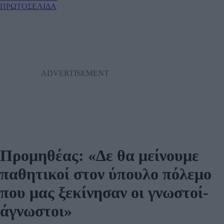
ΠΡΩΤΟΣΕΛΙΔΑ
Προμηθέας: «Δε θα μείνουμε
παθητικοί στον ύπουλο πόλεμο
που μας ξεκίνησαν οι γνωστοί-
άγνωστοι»