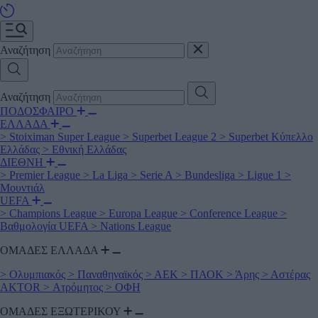
Αναζήτηση
Αναζήτηση
ΠΟΔΟΣΦΑΙΡΟ
ΕΛΛΑΔΑ
>
Stoiximan Super League
>
Superbet League 2
>
Superbet Κύπελλο
Ελλάδας
>
Εθνική Ελλάδας
ΔΙΕΘΝΗ
>
Premier League
>
La Liga
>
Serie A
>
Bundesliga
>
Ligue 1
>
Μουντιάλ
UEFA
>
Champions League
>
Europa League
>
Conference League
>
Βαθμολογία UEFA
>
Nations League
ΟΜΑΔΕΣ ΕΛΛΑΔΑ
>
Ολυμπιακός
>
Παναθηναϊκός
>
ΑΕΚ
>
ΠΑΟΚ
>
Άρης
>
Αστέρας
AKTOR
>
Ατρόμητος
>
ΟΦΗ
ΟΜΑΔΕΣ ΕΞΩΤΕΡΙΚΟΥ