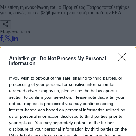
Με επίσημη ανακοίνωση του, ο Προμηθέας Πάτρας τοποθετήθηκε
για τις ποινές που επιβλήθηκαν στη διοίκησή του από την ΕΕΑ.
Μοιραστείτε το
Athletiko.gr -
Do Not Process My Personal
Information
If you wish to opt-out of the sale, sharing to third parties, or
processing of your personal or sensitive information for
targeted advertising by us, please use the below opt-out
section to confirm your selection. Please note that after your
opt-out request is processed you may continue seeing
interest-based ads based on personal information utilized by
us or personal information disclosed to third parties prior to
your opt-out. You may separately opt-out of the further
disclosure of your personal information by third parties on the
IAB’s list of downstream participants. This information may