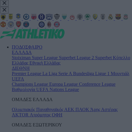
ΠΟΔΟΣΦΑΙΡΟ
ΕΛΛΑΔΑ
Stoiximan Super League
Superbet League 2
Superbet Κύπελλο
Ελλάδας
Εθνική Ελλάδας
ΔΙΕΘΝΗ
Premier League
La Liga
Serie A
Bundesliga
Ligue 1
Μουντιάλ
UEFA
Champions League
Europa League
Conference League
Βαθμολογία UEFA
Nations League
ΟΜΑΔΕΣ ΕΛΛΑΔΑ
Ολυμπιακός
Παναθηναϊκός
ΑΕΚ
ΠΑΟΚ
Άρης
Αστέρας
AKTOR
Ατρόμητος
ΟΦΗ
ΟΜΑΔΕΣ ΕΞΩΤΕΡΙΚΟΥ