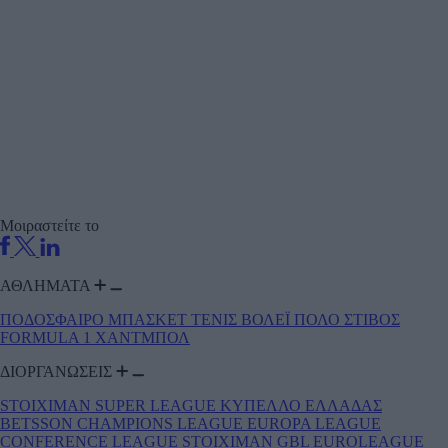
Μοιραστείτε το
ΑΘΛΗΜΑΤΑ
ΠΟΔΟΣΦΑΙΡΟ
ΜΠΑΣΚΕΤ
ΤΕΝΙΣ
ΒΟΛΕΪ
ΠΟΛΟ
ΣΤΙΒΟΣ
FORMULA 1
ΧΑΝΤΜΠΟΛ
ΔΙΟΡΓΑΝΩΣΕΙΣ
STOIXIMAN SUPER LEAGUE
ΚΥΠΕΛΛΟ ΕΛΛΑΔΑΣ
BETSSON
CHAMPIONS LEAGUE
EUROPA LEAGUE
CONFERENCE LEAGUE
STOIXIMAN GBL
EUROLEAGUE