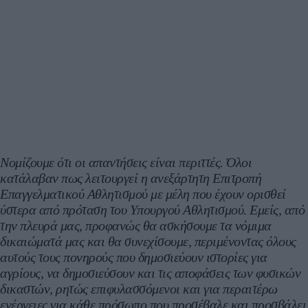
Νομίζουμε ότι οι απαντήσεις είναι περιττές. Όλοι
κατάλαβαν πως λειτουργεί η ανεξάρτητη Επιτροπή
Επαγγελματικού Αθλητισμού με μέλη που έχουν ορισθεί
ύστερα από πρόταση του Υπουργού Αθλητισμού. Εμείς, από
την πλευρά μας, προφανώς θα ασκήσουμε τα νόμιμα
δικαιώματά μας και θα συνεχίσουμε, περιμένοντας όλους
αυτούς τους πονηρούς που δημοσιεύουν ιστορίες για
αγρίους, να δημοσιεύσουν και τις αποφάσεις των φυσικών
δικαστών, ρητώς επιφυλασσόμενοι και για περαιτέρω
ενέργειες για κάθε πρόσωπο που προσέβαλε και προσβάλει