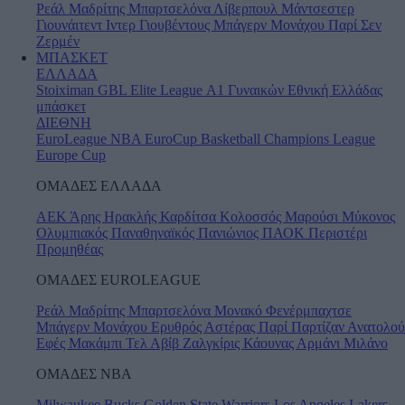
Ρεάλ Μαδρίτης
Μπαρτσελόνα
Λίβερπουλ
Μάντσεστερ
Γιουνάιτεντ
Ιντερ
Γιουβέντους
Μπάγερν Μονάχου
Παρί Σεν
Ζερμέν
ΜΠΑΣΚΕΤ
ΕΛΛΑΔΑ
Stoiximan GBL
Elite League
Α1 Γυναικών
Εθνική Ελλάδας
μπάσκετ
ΔΙΕΘΝΗ
EuroLeague
NBA
EuroCup
Basketball Champions League
Europe Cup
ΟΜΑΔΕΣ ΕΛΛΑΔΑ
ΑΕΚ
Άρης
Ηρακλής
Καρδίτσα
Κολοσσός
Μαρούσι
Μύκονος
Ολυμπιακός
Παναθηναϊκός
Πανιώνιος
ΠΑΟΚ
Περιστέρι
Προμηθέας
ΟΜΑΔΕΣ EUROLEAGUE
Ρεάλ Μαδρίτης
Μπαρτσελόνα
Μονακό
Φενέρμπαχτσε
Μπάγερν Μονάχου
Ερυθρός Αστέρας
Παρί
Παρτίζαν
Ανατολού
Εφές
Μακάμπι Τελ Αβίβ
Ζαλγκίρις Κάουνας
Αρμάνι Μιλάνο
ΟΜΑΔΕΣ ΝΒΑ
Milwaukee Bucks
Golden State Warriors
Los Angeles Lakers