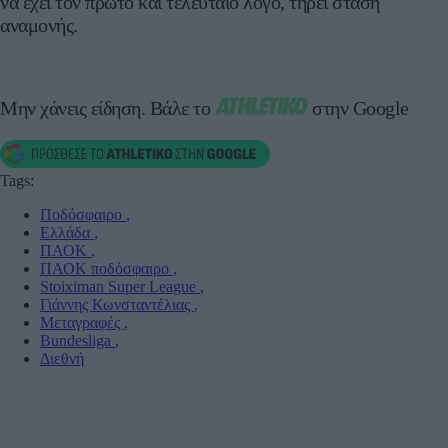
να έχει τον πρώτο και τελευταίο λόγο, τηρεί στάση
αναμονής.
Μην χάνεις είδηση.
Βάλε το
στην Google
Tags:
Ποδόσφαιρο
,
Ελλάδα
,
ΠΑΟΚ
,
ΠΑΟΚ ποδόσφαιρο
,
Stoiximan Super League
,
Γιάννης Κωνσταντέλιας
,
Μεταγραφές
,
Bundesliga
,
Διεθνή