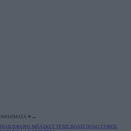
ΑΘΛΗΜΑΤΑ
ΠΟΔΟΣΦΑΙΡΟ
ΜΠΑΣΚΕΤ
ΤΕΝΙΣ
ΒΟΛΕΪ
ΠΟΛΟ
ΣΤΙΒΟΣ