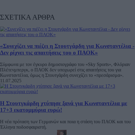
ΣΧΕΤΙΚΑ ΑΡΘΡΑ
«Συνεχίζει να πιέζει η Στουτγάρδη για Κωνσταντέλια -
Δεν ρίχνει τις απαιτήσεις του ο ΠΑΟΚ»
Σύμφωνα με τον έγκυρο δημοσιογράφο του «Sky Sports», Φλόριαν
Πλέτενμπεργκ, ο ΠΑΟΚ δεν υποχωρεί στις απαιτήσεις του για
Κωνσταντέλια, όμως η Στουτγάρδη συνεχίζει το «πρεσάρισμα».
11.07.2025
Η Στουτγκάρδη χτύπησε ξανά για Κωνσταντέλια με
17+3 εκατομμύρια ευρώ!
Η νέα πρόταση των Γερμανών και ποια η στάση του ΠΑΟΚ και του
Έλληνα ποδοσφαιριστή.