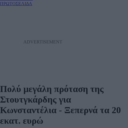
ΠΡΩΤΟΣΕΛΙΔΑ
Πολύ μεγάλη πρόταση της
Στουτγκάρδης για
Κωνσταντέλια - Ξεπερνά τα 20
εκατ. ευρώ