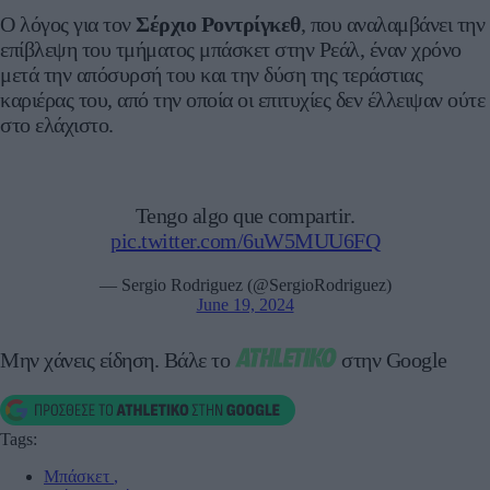
Ο λόγος για τον
Σέρχιο Ροντρίγκεθ
, που αναλαμβάνει την
επίβλεψη του τμήματος μπάσκετ στην Ρεάλ, έναν χρόνο
μετά την απόσυρσή του και την δύση της τεράστιας
καριέρας του, από την οποία οι επιτυχίες δεν έλλειψαν ούτε
στο ελάχιστο.
Tengo algo que compartir.
pic.twitter.com/6uW5MUU6FQ
— Sergio Rodriguez (@SergioRodriguez)
June 19, 2024
Μην χάνεις είδηση.
Βάλε το
στην Google
Tags:
Μπάσκετ
,