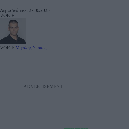
Δημοσιεύτηκε: 27.06.2025
VOICE
VOICE
Μιχάλης Ντόκος