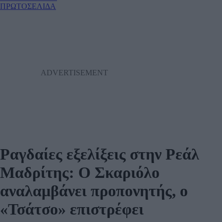
ΠΡΩΤΟΣΕΛΙΔΑ
Ραγδαίες εξελίξεις στην Ρεάλ
Μαδρίτης: Ο Σκαριόλο
αναλαμβάνει προπονητής, ο
«Τσάτσο» επιστρέφει