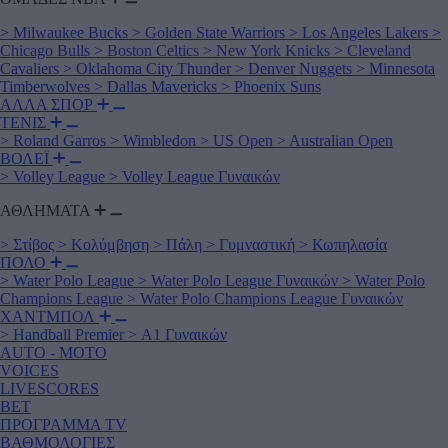
>
Milwaukee Bucks
>
Golden State Warriors
>
Los Angeles Lakers
>
Chicago Bulls
>
Boston Celtics
>
New York Knicks
>
Cleveland
Cavaliers
>
Oklahoma City Thunder
>
Denver Nuggets
>
Minnesota
Timberwolves
>
Dallas Mavericks
>
Phoenix Suns
ΑΛΛΑ ΣΠΟΡ
ΤΕΝΙΣ
>
Roland Garros
>
Wimbledon
>
US Open
>
Australian Open
ΒΟΛΕΪ
>
Volley League
>
Volley League Γυναικών
ΑΘΛΗΜΑΤΑ
>
Στίβος
>
Κολύμβηση
>
Πάλη
>
Γυμναστική
>
Κωπηλασία
ΠΟΛΟ
>
Water Polo League
>
Water Polo League Γυναικών
>
Water Polo
Champions League
>
Water Polo Champions League Γυναικών
ΧΑΝΤΜΠΟΛ
>
Handball Premier
>
Α1 Γυναικών
AUTO - MOTO
VOICES
LIVESCORES
BET
ΠΡΟΓΡΑΜΜΑ TV
ΒΑΘΜΟΛΟΓΙΕΣ