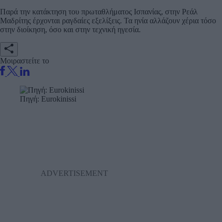
Παρά την κατάκτηση του πρωταθλήματος Ισπανίας, στην Ρεάλ
Μαδρίτης έρχονται ραγδαίες εξελίξεις. Τα ηνία αλλάζουν χέρια τόσο
στην διοίκηση, όσο και στην τεχνική ηγεσία.
Μοιραστείτε το
Πηγή: Eurokinissi