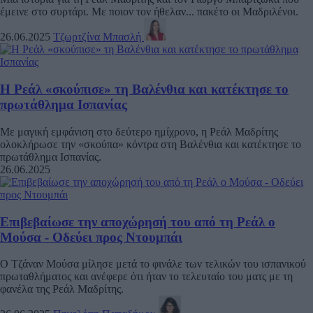
έμεινε στο συρτάρι. Με ποιον τον ήθελαν... πακέτο οι Μαδριλένοι.
26.06.2025
Τζωρτζίνα Μπασλή
Η Ρεάλ «σκούπισε» τη Βαλένθια και κατέκτησε το
πρωτάθλημα Ισπανίας
Με μαγική εμφάνιση στο δεύτερο ημίχρονο, η Ρεάλ Μαδρίτης
ολοκλήρωσε την «σκούπα» κόντρα στη Βαλένθια και κατέκτησε το
πρωτάθλημα Ισπανίας.
26.06.2025
Επιβεβαίωσε την αποχώρησή του από τη Ρεάλ ο
Μούσα - Οδεύει προς Ντουμπάι
Ο Τζάναν Μούσα μίλησε μετά το φινάλε των τελικών του ισπανικού
πρωταθλήματος και ανέφερε ότι ήταν το τελευταίο του ματς με τη
φανέλα της Ρεάλ Μαδρίτης.