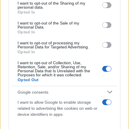
not limited to your visit or usage behaviour. You may click to
I want to opt-out of the Sharing of my
Carlos Sánchez. El Chacho asumirá
personal data.
grant or deny consent to Google and its third-party tags to
esa función, como hemos adelantado
Opted In
use your data for below specified purposes in below Google
en
@colgadosdelaro
.
consent section.
I want to opt-out of the Sale of my
https://t.co/HQt2femQHF
Personal Data.
Opted In
— Noelia Gómez Mira (@noeliagomezm)
June 26, 2025
I want to opt-out of processing my
Personal Data for Targeted Advertising.
Opted In
Όπως μεταδίδει το σχετικό δημοσίευμα, η σύνδεση μεταξύ
I want to opt-out of Collection, Use,
Σκαριόλο και Ρεάλ Μαδρίτης, είναι θέμα συζήτησης εδώ
Retention, Sale, and/or Sharing of my
και πολύ καιρό. Πιο συγκεκριμένα, από την στιγμή που η
Personal Data that Is Unrelated with the
Purposes for which it was collected.
θητεία του στην γενέτειρά του και την Βίρτους Μπολόνια,
Opted Out
έλαβε τέλος. Ο έμπειρος προπονητής, εκτός από το ότι έχει
παραστάσεις από τον «μαγικό πλανήτη» (πρωταθλητής το
Google consents
2019 με τους Τορόντο Ράπτορς ως assistant), είναι και επί
I want to allow Google to enable storage
13 έτη στην τεχνική ηγεσία της εθνικής Ισπανίας.
Ανέλαβε
related to advertising like cookies on web or
το 2009
, αποχώρησε το 2012 και
πήρε τη θέση του πίσω
device identifiers in apps.
το 2015
. Από εκείνη τη στιγμή και μετά, κανείς δεν τον...
κούνησε, αλλά και ο ίδιος συνεχίζει με αμείωτους ρυθμούς