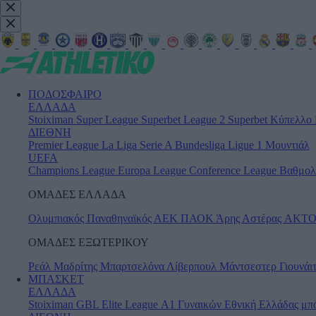
ΠΟΔΟΣΦΑΙΡΟ
ΕΛΛΑΔΑ
Stoiximan Super League
Superbet League 2
Superbet Κύπελλο
ΔΙΕΘΝΗ
Premier League
La Liga
Serie A
Bundesliga
Ligue 1
Μουντιάλ
UEFA
Champions League
Europa League
Conference League
Βαθμολ
ΟΜΑΔΕΣ ΕΛΛΑΔΑ
Ολυμπιακός
Παναθηναϊκός
ΑΕΚ
ΠΑΟΚ
Άρης
Αστέρας AKT
ΟΜΑΔΕΣ ΕΞΩΤΕΡΙΚΟΥ
Ρεάλ Μαδρίτης
Μπαρτσελόνα
Λίβερπουλ
Μάντσεστερ Γιουνάι
ΜΠΑΣΚΕΤ
ΕΛΛΑΔΑ
Stoiximan GBL
Elite League
Α1 Γυναικών
Εθνική Ελλάδας μπ