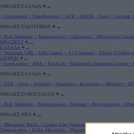
ΟΜΑΔΕΣ ΕΛΛΑΔΑ
>
Ολυμπιακός
>
Παναθηναϊκός
>
ΑΕΚ
>
ΠΑΟΚ
>
Άρης
>
Αστέρας
ΟΜΑΔΕΣ ΕΞΩΤΕΡΙΚΟΥ
>
Ρεάλ Μαδρίτης
>
Μπαρτσελόνα
>
Λίβερπουλ
>
Μάντσεστερ Γιουν
ΜΠΑΣΚΕΤ
ΕΛΛΑΔΑ
>
Stoiximan GBL
>
Elite League
>
Α1 Γυναικών
>
Εθνική Ελλάδας 
ΔΙΕΘΝΗ
>
EuroLeague
>
NBA
>
EuroCup
>
Basketball Champions League
>
ΟΜΑΔΕΣ ΕΛΛΑΔΑ
>
ΑΕΚ
>
Άρης
>
Ηρακλής
>
Καρδίτσα
>
Κολοσσός
>
Μαρούσι
>
Μύ
ΟΜΑΔΕΣ EUROLEAGUE
>
Ρεάλ Μαδρίτης
>
Μπαρτσελόνα
>
Μονακό
>
Φενέρμπαχτσε
>
Μπά
ΟΜΑΔΕΣ ΝΒΑ
>
Milwaukee Bucks
>
Golden State Warriors
>
Los Angeles Lakers
>
Timberwolves
>
Dallas Mavericks
>
Phoenix Suns