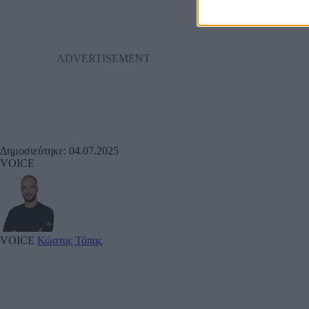
Δημοσιεύτηκε: 04.07.2025
VOICE
VOICE
Κώστας Τόπας