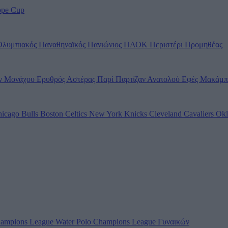
ope Cup
Ολυμπιακός
Παναθηναϊκός
Πανιώνιος
ΠΑΟΚ
Περιστέρι
Προμηθέας
ν Μονάχου
Ερυθρός Αστέρας
Παρί
Παρτίζαν
Ανατολού Εφές
Μακάμπ
icago Bulls
Boston Celtics
New York Knicks
Cleveland Cavaliers
Okl
hampions League
Water Polo Champions League Γυναικών