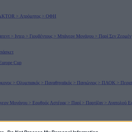
 AKTOR
>
Ατρόμητος
>
ΟΦΗ
άιτεντ
>
Ιντερ
>
Γιουβέντους
>
Μπάγερν Μονάχου
>
Παρί Σεν Ζερμέν
μπάσκετ
Europe Cup
κονος
>
Ολυμπιακός
>
Παναθηναϊκός
>
Πανιώνιος
>
ΠΑΟΚ
>
Περισ
γερν Μονάχου
>
Ερυθρός Αστέρας
>
Παρί
>
Παρτίζαν
>
Ανατολού Ε
Chicago Bulls
>
Boston Celtics
>
New York Knicks
>
Cleveland Caval