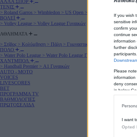
Athletiko.
ΑΛΛΑ ΣΠΟΡ
ΤΕΝΙΣ
>
Roland Garros
>
Wimbledon
>
US Open
>
Australian Open
If you wish 
ΒΟΛΕΪ
sensitive in
>
Volley League
>
Volley League Γυναικών
confirm you
ΑΘΛΗΜΑΤΑ
continue se
information 
>
Στίβος
>
Κολύμβηση
>
Πάλη
>
Γυμναστική
>
Κωπηλασία
further disc
ΠΟΛΟ
participants
>
Water Polo League
>
Water Polo League Γυναικών
>
Water Polo C
Downstream 
ΧΑΝΤΜΠΟΛ
>
Handball Premier
>
Α1 Γυναικών
Please note
AUTO - MOTO
VOICES
information 
LIVESCORES
deny consent
BET
in below Go
ΠΡΟΓΡΑΜΜΑ TV
ΒΑΘΜΟΛΟΓΙΕΣ
ΠΡΩΤΟΣΕΛΙΔΑ
Persona
I want t
Opted 