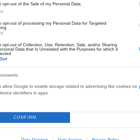
o opt-out of the Sale of my Personal Data.
In
to opt-out of processing my Personal Data for Targeted
ing.
In
o opt-out of Collection, Use, Retention, Sale, and/or Sharing
ersonal Data that Is Unrelated with the Purposes for which it
lected.
 Ρόμπερτσον στον Ζότα - «Κάναμε
Out
consents
όμορφο τρόπο, με μια ανάρτηση που αποτύπωσε τέλεια το πόσο αγαπη
o allow Google to enable storage related to advertising like cookies on
evice identifiers in apps.
CONFIRM
Data Deletion
Data Access
Privacy Policy