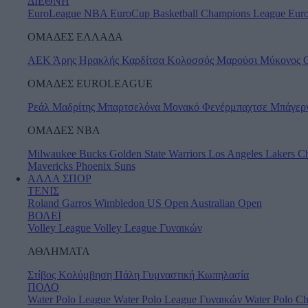
ΔΙΕΘΝΗ
EuroLeague
NBA
EuroCup
Basketball Champions League
Eur
ΟΜΑΔΕΣ ΕΛΛΑΔΑ
ΑΕΚ
Άρης
Ηρακλής
Καρδίτσα
Κολοσσός
Μαρούσι
Μύκονος
ΟΜΑΔΕΣ EUROLEAGUE
Ρεάλ Μαδρίτης
Μπαρτσελόνα
Μονακό
Φενέρμπαχτσε
Μπάγερ
ΟΜΑΔΕΣ ΝΒΑ
Milwaukee Bucks
Golden State Warriors
Los Angeles Lakers
Ch
Mavericks
Phoenix Suns
ΑΛΛΑ ΣΠΟΡ
ΤΕΝΙΣ
Roland Garros
Wimbledon
US Open
Australian Open
ΒΟΛΕΪ
Volley League
Volley League Γυναικών
ΑΘΛΗΜΑΤΑ
Στίβος
Κολύμβηση
Πάλη
Γυμναστική
Κωπηλασία
ΠΟΛΟ
Water Polo League
Water Polo League Γυναικών
Water Polo C