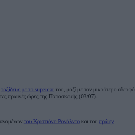
ς
ταξίδευε με το supercar
του, μαζί με τον μικρότερο αδερφό
τες πρωινές ώρες της Παρασκευής (03/07).
μβανομένων
του Κριστιάνο Ρονάλντο
και του
πρώην