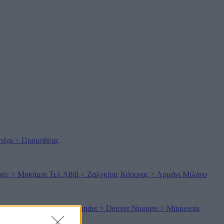
τέρι
>
Προμηθέας
φές
>
Μακάμπι Τελ Αβίβ
>
Ζαλγκίρις Κάουνας
>
Αρμάνι Μιλάνο
iers
>
Oklahoma City Thunder
>
Denver Nuggets
>
Minnesota