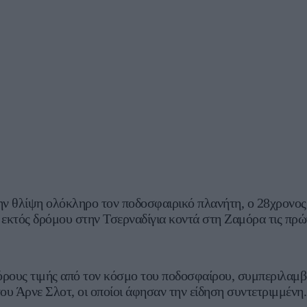
την θλίψη ολόκληρο τον ποδοσφαιρικό πλανήτη, ο 28χρονο
 εκτός δρόμου στην Τσερναδίγια κοντά στη Ζαμόρα τις πρώ
όρους τιμής από τον κόσμο του ποδοσφαίρου, συμπεριλα
υ Άρνε Σλοτ, οι οποίοι άφησαν την είδηση ​​συντετριμμένη.