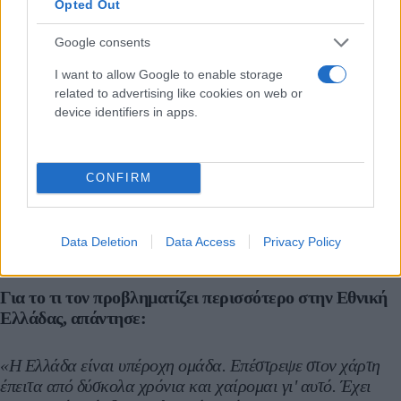
Αναλυτικά οι δηλώσεις του:
Opted Out
Google consents
«Έχουμε έρθει με όλες τις διαθέσιμες επιλογές. Είμαστε
I want to allow Google to enable storage
έτοιμοι και αισιόδοξοι, διότι η πρώτη ανησυχία για έναν
related to advertising like cookies on web or
προπονητή είναι να έχει όλους τους παίκτες στη διάθεσή
device identifiers in apps.
του.
Ξέρουμε ότι Ελλάδα είναι δύσκολος αντίπαλος. Θα είναι το
CONFIRM
πιο δύσκολο ματς εκτός έδρας, αλλά είμαστε πλήρως
προετοιμασμένοι. Ξέρουμε ότι η Ελλάδα έχει καλή επίθεση.
Κι εμείς θέλουμε να παίξουμε επιθετικά και περιμένω ένα
Data Deletion
Data Access
Privacy Policy
καλό ματς».
Για το τι τον προβληματίζει περισσότερο στην Εθνική
Ελλάδας, απάντησε:
«Η Ελλάδα είναι υπέροχη ομάδα. Επέστρεψε στον χάρτη
έπειτα από δύσκολα χρόνια και χαίρομαι γι' αυτό. Έχει