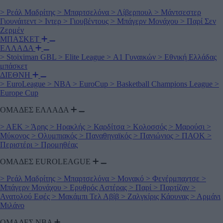
>
Ρεάλ Μαδρίτης
>
Μπαρτσελόνα
>
Λίβερπουλ
>
Μάντσεστερ
Γιουνάιτεντ
>
Ιντερ
>
Γιουβέντους
>
Μπάγερν Μονάχου
>
Παρί Σεν
Ζερμέν
ΜΠΑΣΚΕΤ
ΕΛΛΑΔΑ
>
Stoiximan GBL
>
Elite League
>
Α1 Γυναικών
>
Εθνική Ελλάδας
μπάσκετ
ΔΙΕΘΝΗ
>
EuroLeague
>
NBA
>
EuroCup
>
Basketball Champions League
>
Europe Cup
ΟΜΑΔΕΣ ΕΛΛΑΔΑ
>
ΑΕΚ
>
Άρης
>
Ηρακλής
>
Καρδίτσα
>
Κολοσσός
>
Μαρούσι
>
Μύκονος
>
Ολυμπιακός
>
Παναθηναϊκός
>
Πανιώνιος
>
ΠΑΟΚ
>
Περιστέρι
>
Προμηθέας
ΟΜΑΔΕΣ EUROLEAGUE
>
Ρεάλ Μαδρίτης
>
Μπαρτσελόνα
>
Μονακό
>
Φενέρμπαχτσε
>
Μπάγερν Μονάχου
>
Ερυθρός Αστέρας
>
Παρί
>
Παρτίζαν
>
Ανατολού Εφές
>
Μακάμπι Τελ Αβίβ
>
Ζαλγκίρις Κάουνας
>
Αρμάνι
Μιλάνο
ΟΜΑΔΕΣ ΝΒΑ