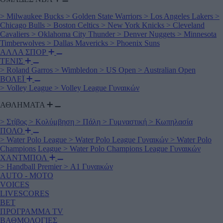
>
Milwaukee Bucks
>
Golden State Warriors
>
Los Angeles Lakers
>
Chicago Bulls
>
Boston Celtics
>
New York Knicks
>
Cleveland
Cavaliers
>
Oklahoma City Thunder
>
Denver Nuggets
>
Minnesota
Timberwolves
>
Dallas Mavericks
>
Phoenix Suns
ΑΛΛΑ ΣΠΟΡ
ΤΕΝΙΣ
>
Roland Garros
>
Wimbledon
>
US Open
>
Australian Open
ΒΟΛΕΪ
>
Volley League
>
Volley League Γυναικών
ΑΘΛΗΜΑΤΑ
>
Στίβος
>
Κολύμβηση
>
Πάλη
>
Γυμναστική
>
Κωπηλασία
ΠΟΛΟ
>
Water Polo League
>
Water Polo League Γυναικών
>
Water Polo
Champions League
>
Water Polo Champions League Γυναικών
ΧΑΝΤΜΠΟΛ
>
Handball Premier
>
Α1 Γυναικών
AUTO - MOTO
VOICES
LIVESCORES
BET
ΠΡΟΓΡΑΜΜΑ TV
ΒΑΘΜΟΛΟΓΙΕΣ