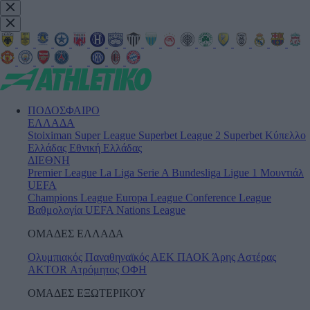
ΠΟΔΟΣΦΑΙΡΟ
ΕΛΛΑΔΑ
Stoiximan Super League
Superbet League 2
Superbet Κύπελλο
Ελλάδας
Εθνική Ελλάδας
ΔΙΕΘΝΗ
Premier League
La Liga
Serie A
Bundesliga
Ligue 1
Μουντιάλ
UEFA
Champions League
Europa League
Conference League
Βαθμολογία UEFA
Nations League
ΟΜΑΔΕΣ ΕΛΛΑΔΑ
Ολυμπιακός
Παναθηναϊκός
ΑΕΚ
ΠΑΟΚ
Άρης
Αστέρας
AKTOR
Ατρόμητος
ΟΦΗ
ΟΜΑΔΕΣ ΕΞΩΤΕΡΙΚΟΥ