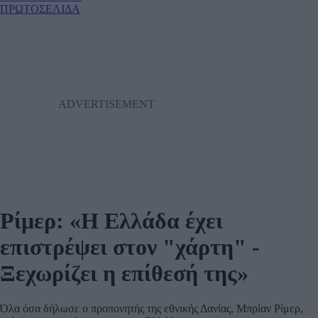
ΠΡΩΤΟΣΕΛΙΔΑ
Ρίμερ: «Η Ελλάδα έχει
επιστρέψει στον "χάρτη" -
Ξεχωρίζει η επίθεσή της»
Όλα όσα δήλωσε ο προπονητής της εθνικής Δανίας, Μπρίαν Ρίμερ,