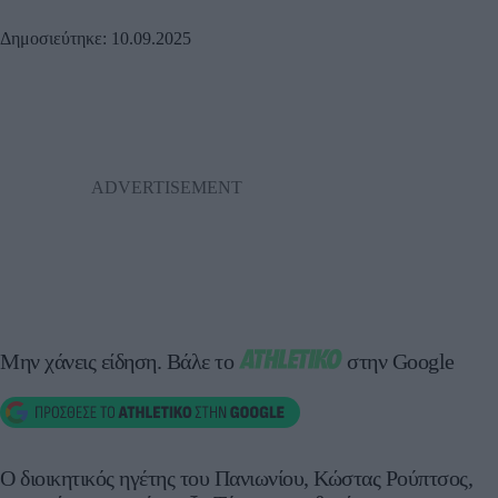
Δημοσιεύτηκε: 10.09.2025
Μην χάνεις είδηση.
Βάλε το
στην Google
O διοικητικός ηγέτης του Πανιωνίου, Κώστας Ρούπτσος,