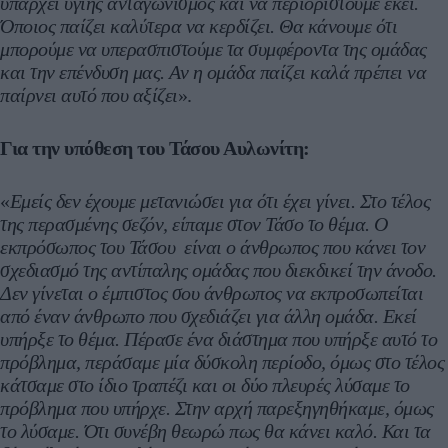
υπάρχει υγιής ανταγωνισμός και να περιοριστούμε εκεί.
Όποιος παίζει καλύτερα να κερδίζει. Θα κάνουμε ότι
μπορούμε να υπερασπιστούμε τα συμφέροντα της ομάδας
και την επένδυση μας. Αν η ομάδα παίζει καλά πρέπει να
παίρνει αυτό που αξίζει
».
Για την υπόθεση του Τάσου Αυλωνίτη:
«
Εμείς δεν έχουμε μετανιώσει για ότι έχει γίνει. Στο τέλος
της περασμένης σεζόν, είπαμε στον Τάσο το θέμα. Ο
εκπρόσωπος του Τάσου είναι ο άνθρωπος που κάνει τον
σχεδιασμό της αντίπαλης ομάδας που διεκδικεί την άνοδο.
Δεν γίνεται ο έμπιστος σου άνθρωπος να εκπροσωπείται
από έναν άνθρωπο που σχεδιάζει για άλλη ομάδα. Εκεί
υπήρξε το θέμα. Πέρασε ένα διάστημα που υπήρξε αυτό το
πρόβλημα, περάσαμε μία δύσκολη περίοδο, όμως στο τέλος
κάτσαμε στο ίδιο τραπέζι και οι δύο πλευρές λύσαμε το
πρόβλημα που υπήρχε. Στην αρχή παρεξηγηθήκαμε, όμως
το λύσαμε. Ότι συνέβη θεωρώ πως θα κάνει καλό. Και τα