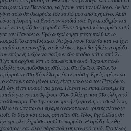
μεγάλη προτεραιότητα. Θέλουμε να βάλουμε νέα παιδιά να
παίξουν στον Πανιώνιο, να βγουν από τον σύλλογο. Αν δεν
γίνει αυτό θα θεωρήσω τον εαυτό μου αποτυχημένο. Αυτή
είναι η λογική, να βγαίνουν παιδιά από την ακαδημία και
εκεί να στηρίζεται η ομάδα. Είναι σημαντικό κομμάτι αυτό
για τον Πανιώνιο. Εγώ ασχολούμαι πάρα πολύ με το
κομμάτι το αναπτυξιακό. Να βγαίνουν ταλέντα και να έχει
παιδιά ο προπονητής να δουλέψει. Εγώ θα ήθελα η ομάδα
την επόμενη σεζόν να παίζουν δύο παιδιά κάτω από 21.
Έχουμε αρχίσει και το δουλεύουμε αυτό. Έχουμε πολύ
αξιόλογους ποδοσφαιριστές και στο δίκτυο. Φέτος το
εφάρμοσαν στο Κύπελλο με έναν παίκτη. Εμείς πρέπει να
το κάνουμε από μόνοι μας, είναι καλό για τον Πανιώνιο.
21 δεν είναι μικροί για μένα. Πρέπει να εκπαιδεύουμε τα
παιδιά για να προσφέρουν στον σύλλογο και στο ελληνικό
ποδόσφαιρο. Για την οικονομική εξυγίανση του συλλόγου,
θέλω να σας πω ότι είχαμε ανακοινώνει τριετές πλάνο γι
αυτό το θέμα και όπως φαίνεται στο τέλος της διετίας θα
έχουμε ολοκληρώσει αυτό το κομμάτι. Η ομάδα δεν θα
χρωστάει και είναι πάρα πολύ σημαντικό αυτό. Στο τέλος