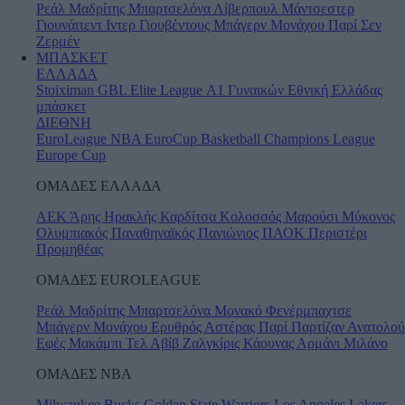
Ρεάλ Μαδρίτης
Μπαρτσελόνα
Λίβερπουλ
Μάντσεστερ
Γιουνάιτεντ
Ιντερ
Γιουβέντους
Μπάγερν Μονάχου
Παρί Σεν
Ζερμέν
ΜΠΑΣΚΕΤ
ΕΛΛΑΔΑ
Stoiximan GBL
Elite League
Α1 Γυναικών
Εθνική Ελλάδας
μπάσκετ
ΔΙΕΘΝΗ
EuroLeague
NBA
EuroCup
Basketball Champions League
Europe Cup
ΟΜΑΔΕΣ ΕΛΛΑΔΑ
ΑΕΚ
Άρης
Ηρακλής
Καρδίτσα
Κολοσσός
Μαρούσι
Μύκονος
Ολυμπιακός
Παναθηναϊκός
Πανιώνιος
ΠΑΟΚ
Περιστέρι
Προμηθέας
ΟΜΑΔΕΣ EUROLEAGUE
Ρεάλ Μαδρίτης
Μπαρτσελόνα
Μονακό
Φενέρμπαχτσε
Μπάγερν Μονάχου
Ερυθρός Αστέρας
Παρί
Παρτίζαν
Ανατολού
Εφές
Μακάμπι Τελ Αβίβ
Ζαλγκίρις Κάουνας
Αρμάνι Μιλάνο
ΟΜΑΔΕΣ ΝΒΑ
Milwaukee Bucks
Golden State Warriors
Los Angeles Lakers