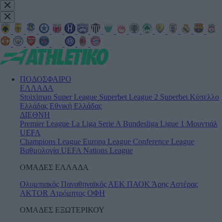
ΠΟΔΟΣΦΑΙΡΟ
ΕΛΛΑΔΑ
Stoiximan Super League
Superbet League 2
Superbet Κύπελλο
Ελλάδας
Εθνική Ελλάδας
ΔΙΕΘΝΗ
Premier League
La Liga
Serie A
Bundesliga
Ligue 1
Μουντιάλ
UEFA
Champions League
Europa League
Conference League
Βαθμολογία UEFA
Nations League
ΟΜΑΔΕΣ ΕΛΛΑΔΑ
Ολυμπιακός
Παναθηναϊκός
ΑΕΚ
ΠΑΟΚ
Άρης
Αστέρας
AKTOR
Ατρόμητος
ΟΦΗ
ΟΜΑΔΕΣ ΕΞΩΤΕΡΙΚΟΥ