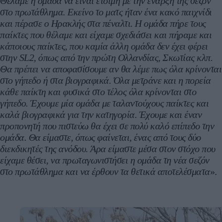
Θέλαμε η ομάδα να είναι έτοιμη με την έναρξη της σεζόν
στο πρωτάθλημα. Εκείνο το ματς ήταν ένα κακό παιχνίδι
και πέρασε ο Ηρακλής στα πέναλτι. Η ομάδα πήρε τους
παίκτες που θέλαμε και είχαμε σχεδιάσει και πήραμε και
κάποιους παίκτες, που καμία άλλη ομάδα δεν έχει φέρει
στην SL2, όπως από την πρώτη Ολλανδίας, Σκωτίας κλπ.
Θα πρέπει να αποφασίσουμε αν θα λέμε πως όλα κρίνονται
στο γήπεδο ή στα βιογραφικά. Όλα μετράνε και η πορεία
κάθε παίκτη και φυσικά στο τέλος όλα κρίνονται στο
γήπεδο. Έχουμε μία ομάδα με ταλαντούχους παίκτες και
καλά βιογραφικά για την κατηγορία. Έχουμε και έναν
προπονητή που πιστεύω θα έχει σε πολύ καλό επίπεδο την
ομάδα. Θα είμαστε, όπως φαίνεται, ένας από τους δύο
διεκδικητές της ανόδου. Άρα είμαστε μέσα στον στόχο που
είχαμε θέσει, να πρωταγωνιστήσει η ομάδα τη νέα σεζόν
στο πρωτάθλημα και να έρθουν τα θετικά αποτελέσματα
».