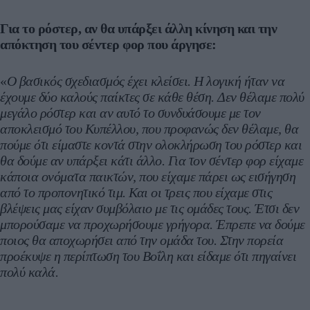
Για το ρόστερ, αν θα υπάρξει άλλη κίνηση και την
απόκτηση του σέντερ φορ που άργησε:
«
Ο βασικός σχεδιασμός έχει κλείσει. Η λογική ήταν να
έχουμε δύο καλούς παίκτες σε κάθε θέση. Δεν θέλαμε πολύ
μεγάλο ρόστερ και αν αυτό το συνδυάσουμε με τον
αποκλεισμό του Κυπέλλου, που προφανώς δεν θέλαμε, θα
πούμε ότι είμαστε κοντά στην ολοκλήρωση του ρόστερ και
θα δούμε αν υπάρξει κάτι άλλο. Για τον σέντερ φορ είχαμε
κάποια ονόματα παικτών, που είχαμε πάρει ως εισήγηση
από το προπονητικό τιμ. Και οι τρεις που είχαμε στις
βλέψεις μας είχαν συμβόλαιο με τις ομάδες τους. Έτσι δεν
μπορούσαμε να προχωρήσουμε γρήγορα. Έπρεπε να δούμε
ποιος θα αποχωρήσει από την ομάδα του. Στην πορεία
προέκυψε η περίπτωση του Βοΐλη και είδαμε ότι πηγαίνει
πολύ καλά.