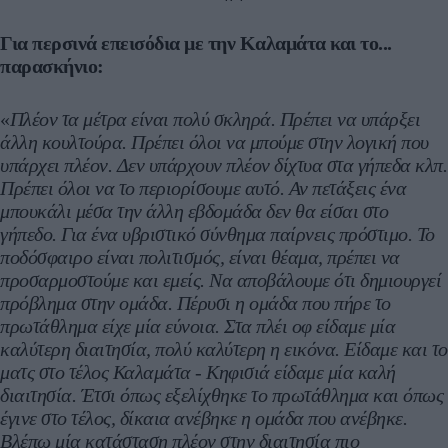
Για περσινά επεισόδια με την Καλαμάτα και το...
παρασκήνιο:
«
Πλέον τα μέτρα είναι πολύ σκληρά. Πρέπει να υπάρξει
άλλη κουλτούρα. Πρέπει όλοι να μπούμε στην λογική που
υπάρχει πλέον. Δεν υπάρχουν πλέον δίχτυα στα γήπεδα κλπ.
Πρέπει όλοι να το περιορίσουμε αυτό. Αν πετάξεις ένα
μπουκάλι μέσα την άλλη εβδομάδα δεν θα είσαι στο
γήπεδο. Για ένα υβριστικό σύνθημα παίρνεις πρόστιμο. Το
ποδόσφαιρο είναι πολιτισμός, είναι θέαμα, πρέπει να
προσαρμοστούμε και εμείς. Να αποβάλουμε ότι δημιουργεί
πρόβλημα στην ομάδα. Πέρυσι η ομάδα που πήρε το
πρωτάθλημα είχε μία εύνοια. Στα πλέι οφ είδαμε μία
καλύτερη διαιτησία, πολύ καλύτερη η εικόνα. Είδαμε και το
ματς στο τέλος Καλαμάτα - Κηφισιά είδαμε μία καλή
διαιτησία. Έτσι όπως εξελίχθηκε το πρωτάθλημα και όπως
έγινε στο τέλος, δίκαια ανέβηκε η ομάδα που ανέβηκε.
Βλέπω μία κατάσταση πλέον στην διαιτησία πιο