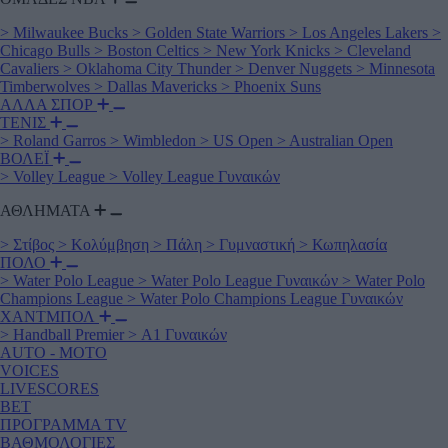
>
Milwaukee Bucks
>
Golden State Warriors
>
Los Angeles Lakers
>
Chicago Bulls
>
Boston Celtics
>
New York Knicks
>
Cleveland
Cavaliers
>
Oklahoma City Thunder
>
Denver Nuggets
>
Minnesota
Timberwolves
>
Dallas Mavericks
>
Phoenix Suns
ΑΛΛΑ ΣΠΟΡ
ΤΕΝΙΣ
>
Roland Garros
>
Wimbledon
>
US Open
>
Australian Open
ΒΟΛΕΪ
>
Volley League
>
Volley League Γυναικών
ΑΘΛΗΜΑΤΑ
>
Στίβος
>
Κολύμβηση
>
Πάλη
>
Γυμναστική
>
Κωπηλασία
ΠΟΛΟ
>
Water Polo League
>
Water Polo League Γυναικών
>
Water Polo
Champions League
>
Water Polo Champions League Γυναικών
ΧΑΝΤΜΠΟΛ
>
Handball Premier
>
Α1 Γυναικών
AUTO - MOTO
VOICES
LIVESCORES
BET
ΠΡΟΓΡΑΜΜΑ TV
ΒΑΘΜΟΛΟΓΙΕΣ