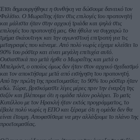
Έτσι δημιουργήθηκε η συνθήκη να δώσουμε δανεικό τον
Φελίσιο. Ο Μωραΐτης ήταν στις επιλογές του προπονητή
και μάλιστα ήταν στην αρχική τριάδα και ψηλά στις
επιλογές του προπονητή μας. Θα ήθελα να συγχαρώ το
τμήμα σκάουτινγκ και την αγωνιστική επιτροπή για τις
μεταγραφές που κάναμε. Από πολύ νωρίς είχαμε κλείσει το
90% του ρόστερ και είναι μεγάλη επιτυχία αυτό.
Ουσιαστικά πιο μετά ήρθε ο Μωραΐτης και μετά ο
Μπελμόντ, ο οποίος όμως δεν ήταν στον αρχικό σχεδιασμό
και τον αποκτήσαμε μετά από εισήγηση του προπονητή.
Από την πρώτη της προετοιμασία; το 90% του ρόστερ ήταν
εδώ. Τώρα, βρισκόμαστε λίγες μέρες πριν την έναρξη της
σεζόν και βλέπουμε ότι η ομάδα πλέον ρολάρει. Το ματς
Κυπέλλου με τον Ηρακλή ήταν εκτός προγράμματος, το
έβαλε πολύ νωρίς η ΕΠΟ και ξέραμε ότι η ομάδα δεν θα
είναι έτοιμη. Αποφασίσαμε να μην αλλάξουμε το πλάνο της
προετοιμασίας.