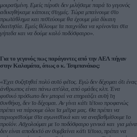
μοιρασμένη. Εμείς πέρυσι δεν μιλήσαμε παρά το γεγονός
αδικηθήκαμε κάποιες στιγμές. Τώρα μπαίνουμε στο
πρωτάθλημα και πιστεύουμε θα έχουμε μία δίκαιη
διαιτησία. Εμείς θέλουμε τα παιχνίδια να κρίνονται στα
γήπεδα και να δούμε καλό ποδόσφαιρο
».
Για το γεγονός πως παράγοντες από την ΑΕΛ πήγαν
στην Καλαμάτα, όπως ο κ. Τσιμπανάκος:
«
Έχει συζητηθεί πολύ αυτό φέτος. Εγώ δεν δέχομαι ότι ένας
άνθρωπος είναι πάνω απ'όλα, από ομάδες κλπ. Ένα
φυσικό πρόσωπο δεν μπορεί να επηρεάζει αυτή τη
συνθήκη, δεν το δέχομαι. Αν γίνει κάτι τέτοιο προφανώς
πρέπει να πάρουμε όλοι τα μέτρα μας. Θα πρέπει να
περιοριστούμε στα αγωνιστικά και να αναβαθμίσουμε το
προϊόν. Ασχολούμαι με το ποδόσφαιρο γενικά και για μένα
δεν είναι αποδεκτό αν συμβαίνει κάτι τέτοιο, πρέπει να