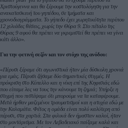
Χριστούγεννα και θα ξέρουμε την κοστολόγηση για την
ανακατασκευή του γηπέδου, σε τμήματα και
χρονοδιαγράμματα. Το γήπεδο έχει χωρητικότητα περίπου
12 χιλιάδες θέσεις, χωρίς την Θύρα 9. Στο πέταλο της
Θύρας 9 αφού θα πρέπει να γκρεμιστεί θα πρέπει να γίνει
κάτι άλλο
».
Για την φετινή σεζόν και τον στόχο της ανόδου:
«
Πέρυσι ξέραμε ότι αγωνιστικά ήταν μία δύσκολη χρονιά
για εμάς. Πέρυσι ζήσαμε δύο σημαντικές στιγμές. Η
πρόκριση στο Κύπελλο και η νίκη επί της Κηφισιάς εδώ
που είπαμε λες να τους την κάνουμε τη ζημιά; Υπήρξε η
στιγμή που πιστέψαμε ότι μπορούμε να τα καταφέρουμε.
Μετά ήρθαν μαζεμένοι τραυματισμοί και η ατυχία εδώ με
την Καλαμάτα. Φέτος η ομάδα είναι πολύ καλύτερη από
πέρυσι, στα χαρτιά. Στα φιλικά δεν ήμασταν καλοί, ήταν
στο μοντάρισμα. Με τον Λεβαδειακό παίξαμε καλά και