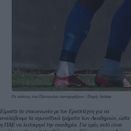
Οι παίκτες του Πανιωνίου πανηγυρίζουν / Πηγή: Intime
Είμαστε σε επικοινωνία με τον Ερασιτέχνη για να
αναλάβουμε τα αγωνιστικά τμήματα των Ακαδημιών, ώστε
η ΠΑΕ να λειτουργεί την ακαδημία. Για εμάς αυτό είναι