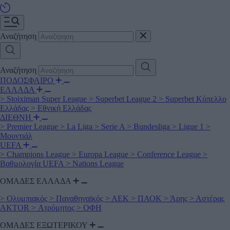
Αναζήτηση
Αναζήτηση
ΠΟΔΟΣΦΑΙΡΟ
ΕΛΛΑΔΑ
>
Stoiximan Super League
>
Superbet League 2
>
Superbet Κύπελλο
Ελλάδας
>
Εθνική Ελλάδας
ΔΙΕΘΝΗ
>
Premier League
>
La Liga
>
Serie A
>
Bundesliga
>
Ligue 1
>
Μουντιάλ
UEFA
>
Champions League
>
Europa League
>
Conference League
>
Βαθμολογία UEFA
>
Nations League
ΟΜΑΔΕΣ ΕΛΛΑΔΑ
>
Ολυμπιακός
>
Παναθηναϊκός
>
ΑΕΚ
>
ΠΑΟΚ
>
Άρης
>
Αστέρας
AKTOR
>
Ατρόμητος
>
ΟΦΗ
ΟΜΑΔΕΣ ΕΞΩΤΕΡΙΚΟΥ