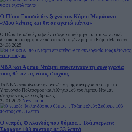
Ο Πάου Γκασόλ δεν ξεχνά τον Κόμπι Μπράιαντ:
«Μου λείπεις και θα σε αγαπώ πάντα»
Ο Πάου Γκασόλ έγραψε ένα συγκινητικό μήνυμα στα κοινωνικά
δίκτυα με αφορμή την επέτειο από τη γέννηση του Κόμπι Μπράιαντ.
24.08.2025
ΝΒΑ και Άμπου Ντάμπι επεκτείνουν τη συνεργασία
τους θέτοντας νέους στόχους
Το ΝΒΑ ανακοίνωσε την ανανέωση της συνεργασία του με το
Υπουργείο Πολιτισμού και Αθλητισμού του Άμπου Ντάμπι,
στοχεύοντας σε νέες δράσεις.
22.01.2026
Newsroom
Ο νεαρός Φινλανδός που θύμισε... Τσάμπερλεϊν:
Σκόραρε 103 πόντους σε 33 λεπτά