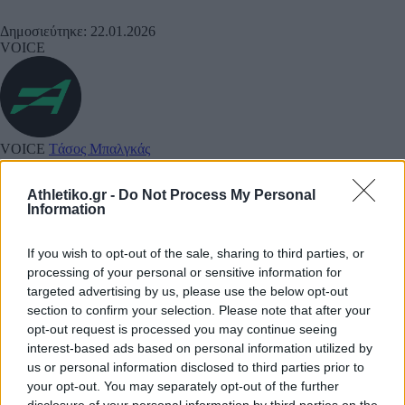
Δημοσιεύτηκε: 22.01.2026
VOICE
VOICE
Tάσος Μπαλγκάς
Athletiko.gr -
Do Not Process My Personal
Information
If you wish to opt-out of the sale, sharing to third parties, or
processing of your personal or sensitive information for
targeted advertising by us, please use the below opt-out
section to confirm your selection. Please note that after your
opt-out request is processed you may continue seeing
interest-based ads based on personal information utilized by
us or personal information disclosed to third parties prior to
your opt-out. You may separately opt-out of the further
disclosure of your personal information by third parties on the