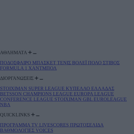
ΑΘΛΗΜΑΤΑ
ΠΟΔΟΣΦΑΙΡΟ
ΜΠΑΣΚΕΤ
ΤΕΝΙΣ
ΒΟΛΕΪ
ΠΟΛΟ
ΣΤΙΒΟΣ
FORMULA 1
ΧΑΝΤΜΠΟΛ
ΔΙΟΡΓΑΝΩΣΕΙΣ
STOIXIMAN SUPER LEAGUE
ΚΥΠΕΛΛΟ ΕΛΛΑΔΑΣ
BETSSON
CHAMPIONS LEAGUE
EUROPA LEAGUE
CONFERENCE LEAGUE
STOIXIMAN GBL
EUROLEAGUE
NBA
QUICKLINKS
ΠΡΟΓΡΑΜΜΑ TV
LIVESCORES
ΠΡΩΤΟΣΕΛΙΔΑ
ΒΑΘΜΟΛΟΓΙΕΣ
VOICES