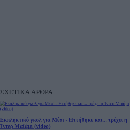
ΣΧΕΤΙΚΑ ΑΡΘΡΑ
Εκπληκτικό γκολ για Μέσι - Ηττήθηκε και... τρέχει η
Ίντερ Μαϊάμι (video)