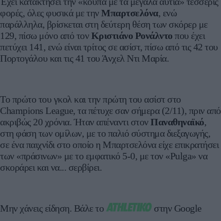
Έχει κατακτήσει την «κούπα με τα μεγάλα αυτιά» τέσσερις
φορές, όλες φυσικά με την
Μπαρτσελόνα
, ενώ
παράλληλα, βρίσκεται στη δεύτερη θέση των σκόρερ με
129, πίσω μόνο από τον
Κριστιάνο Ρονάλντο
που έχει
πετύχει 141, ενώ είναι τρίτος σε ασίστ, πίσω από τις 42 του
Πορτογάλου και τις 41 του Άνχελ Ντι Μαρία.
Το πρώτο του γκολ και την πρώτη του ασίστ στο
Champions League, τα πέτυχε σαν σήμερα (2/11), πριν από
ακριβώς 20 χρόνια. Ήταν απέναντι στον
Παναθηναϊκό
,
στη φάση των ομίλων, με το παλιό σύστημα διεξαγωγής,
σε ένα παιχνίδι στο οποίο η Μπαρτσελόνα είχε επικρατήσει
των «πράσινων» με το εμφατικό 5-0, με τον «Pulga» να
σκοράρει και να... σερβίρει.
Μην χάνεις είδηση.
Βάλε το
στην Google