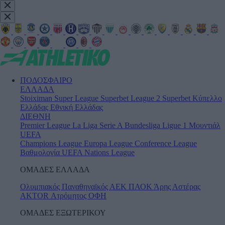
ΠΟΔΟΣΦΑΙΡΟ
ΕΛΛΑΔΑ
Stoiximan Super League
Superbet League 2
Superbet Κύπελλο
Ελλάδας
Εθνική Ελλάδας
ΔΙΕΘΝΗ
Premier League
La Liga
Serie A
Bundesliga
Ligue 1
Μουντιάλ
UEFA
Champions League
Europa League
Conference League
Βαθμολογία UEFA
Nations League
ΟΜΑΔΕΣ ΕΛΛΑΔΑ
Ολυμπιακός
Παναθηναϊκός
ΑΕΚ
ΠΑΟΚ
Άρης
Αστέρας
AKTOR
Ατρόμητος
ΟΦΗ
ΟΜΑΔΕΣ ΕΞΩΤΕΡΙΚΟΥ