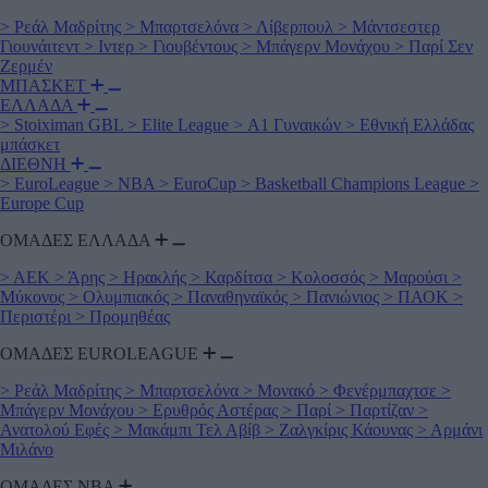
>
Ρεάλ Μαδρίτης
>
Μπαρτσελόνα
>
Λίβερπουλ
>
Μάντσεστερ
Γιουνάιτεντ
>
Ιντερ
>
Γιουβέντους
>
Μπάγερν Μονάχου
>
Παρί Σεν
Ζερμέν
ΜΠΑΣΚΕΤ
ΕΛΛΑΔΑ
>
Stoiximan GBL
>
Elite League
>
Α1 Γυναικών
>
Εθνική Ελλάδας
μπάσκετ
ΔΙΕΘΝΗ
>
EuroLeague
>
NBA
>
EuroCup
>
Basketball Champions League
>
Europe Cup
ΟΜΑΔΕΣ ΕΛΛΑΔΑ
>
ΑΕΚ
>
Άρης
>
Ηρακλής
>
Καρδίτσα
>
Κολοσσός
>
Μαρούσι
>
Μύκονος
>
Ολυμπιακός
>
Παναθηναϊκός
>
Πανιώνιος
>
ΠΑΟΚ
>
Περιστέρι
>
Προμηθέας
ΟΜΑΔΕΣ EUROLEAGUE
>
Ρεάλ Μαδρίτης
>
Μπαρτσελόνα
>
Μονακό
>
Φενέρμπαχτσε
>
Μπάγερν Μονάχου
>
Ερυθρός Αστέρας
>
Παρί
>
Παρτίζαν
>
Ανατολού Εφές
>
Μακάμπι Τελ Αβίβ
>
Ζαλγκίρις Κάουνας
>
Αρμάνι
Μιλάνο
ΟΜΑΔΕΣ ΝΒΑ