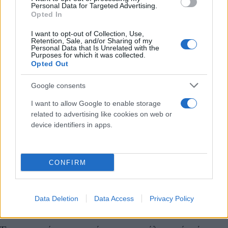
Personal Data for Targeted Advertising.
Μην χάνεις είδηση.
Βάλε το
στην Google
Opted In
I want to opt-out of Collection, Use,
Retention, Sale, and/or Sharing of my
Personal Data that Is Unrelated with the
Purposes for which it was collected.
Opted Out
Ο Λιονέλ Μέσι
θεωρείται κατά πολλούς ο κορυφαίος
ποδοσφαιριστής όλων των εποχών. Τα τελευταία 20 χρόνια
Google consents
έχει κατακτήσει τα πάντα, έχει καταρρίψει αμέτρητα ρεκόρ
και έχει εμπνεύσει μια ολόκληρη γενιά με το απαράμιλλο
I want to allow Google to enable storage
ταλέντο του και τη «μαγεία» του στους αγωνιστικούς
related to advertising like cookies on web or
χώρου.
device identifiers in apps.
CONFIRM
Τα νούμερα του... ζαλίζουν. Στο
Champions League
, που
αποτελεί την κορυφαία διασυλλογική διοργάνωση για κάθε
ποδοσφαιριστή και εκείνοι στην οποία άπαντες θέλουν να...
Data Deletion
Data Access
Privacy Policy
λάμψουν, το έχει καταφέρει - σχεδόν - όσο κανείς.