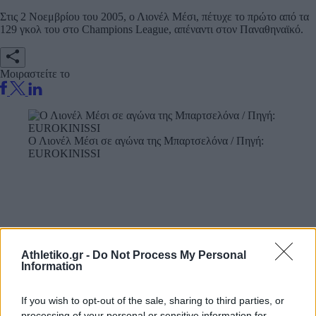
Στις 2 Νοεμβρίου του 2005, ο Λιονέλ Μέσι, πέτυχε το πρώτο από τα
129 γκολ του στο Champions League, απέναντι στον Παναθηναϊκό.
Μοιραστείτε το
Ο Λιονέλ Μέσι σε αγώνα της Μπαρτσελόνα / Πηγή:
EUROKINISSI
Athletiko.gr -
Do Not Process My Personal
Information
If you wish to opt-out of the sale, sharing to third parties, or
processing of your personal or sensitive information for