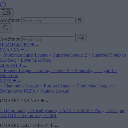
Αναζήτηση
Αναζήτηση
ΠΟΔΟΣΦΑΙΡΟ
ΕΛΛΑΔΑ
>
Stoiximan Super League
>
Superbet League 2
>
Superbet Κύπελλο
Ελλάδας
>
Εθνική Ελλάδας
ΔΙΕΘΝΗ
>
Premier League
>
La Liga
>
Serie A
>
Bundesliga
>
Ligue 1
>
Μουντιάλ
UEFA
>
Champions League
>
Europa League
>
Conference League
>
Βαθμολογία UEFA
>
Nations League
ΟΜΑΔΕΣ ΕΛΛΑΔΑ
>
Ολυμπιακός
>
Παναθηναϊκός
>
ΑΕΚ
>
ΠΑΟΚ
>
Άρης
>
Αστέρας
AKTOR
>
Ατρόμητος
>
ΟΦΗ
ΟΜΑΔΕΣ ΕΞΩΤΕΡΙΚΟΥ