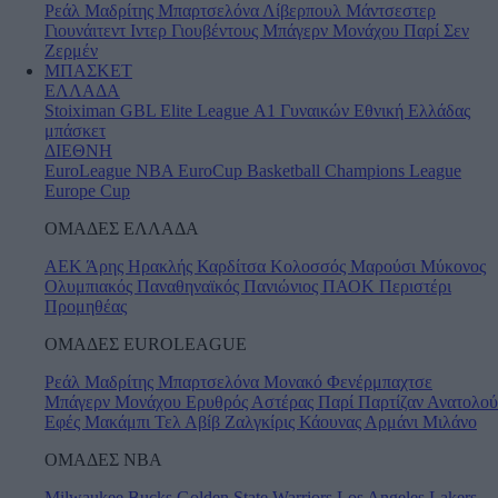
Ρεάλ Μαδρίτης
Μπαρτσελόνα
Λίβερπουλ
Μάντσεστερ
Γιουνάιτεντ
Ιντερ
Γιουβέντους
Μπάγερν Μονάχου
Παρί Σεν
Ζερμέν
ΜΠΑΣΚΕΤ
ΕΛΛΑΔΑ
Stoiximan GBL
Elite League
Α1 Γυναικών
Εθνική Ελλάδας
μπάσκετ
ΔΙΕΘΝΗ
EuroLeague
NBA
EuroCup
Basketball Champions League
Europe Cup
ΟΜΑΔΕΣ ΕΛΛΑΔΑ
ΑΕΚ
Άρης
Ηρακλής
Καρδίτσα
Κολοσσός
Μαρούσι
Μύκονος
Ολυμπιακός
Παναθηναϊκός
Πανιώνιος
ΠΑΟΚ
Περιστέρι
Προμηθέας
ΟΜΑΔΕΣ EUROLEAGUE
Ρεάλ Μαδρίτης
Μπαρτσελόνα
Μονακό
Φενέρμπαχτσε
Μπάγερν Μονάχου
Ερυθρός Αστέρας
Παρί
Παρτίζαν
Ανατολού
Εφές
Μακάμπι Τελ Αβίβ
Ζαλγκίρις Κάουνας
Αρμάνι Μιλάνο
ΟΜΑΔΕΣ ΝΒΑ
Milwaukee Bucks
Golden State Warriors
Los Angeles Lakers