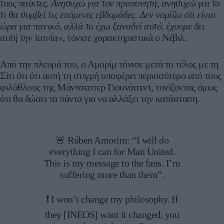
τους παίκτες. Ανησυχώ για τον προπονητή, ανησυχώ για το
τι θα συμβεί τις επόμενες εβδομάδες. Δεν νομίζω ότι είναι
ώρα για πανικό, αλλά το έχω ξαναδεί αυτό, έχουμε δει
αυτή την ταινία»,
τόνισε χαρακτηριστικά ο Νέβιλ.
Από την πλευρά του, ο Αμορίμ τόνισε μετά το τέλος με τη
Σίτι ότι ότι αυτή τη στιγμή υποφέρει περισσότερο από τους
φιλάθλους της Μάντσεστερ Γιουνάιτεντ, τονίζοντας όμως
ότι θα δώσει τα πάντα για να αλλάξει την κατάσταση.
🚨 Rúben Amorim: “I will do
everything I can for Man United.
This is my message to the fans. I’m
suffering more than them”.
❗️ I won’t change my philosophy. If
they [INEOS] want it changed, you