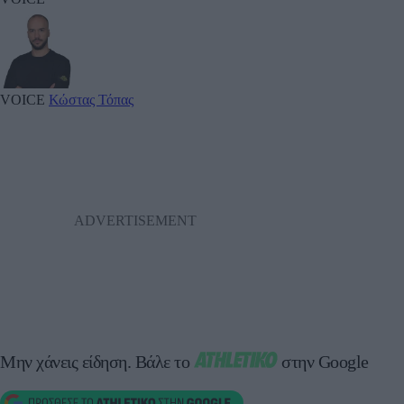
VOICE
Κώστας Τόπας
Μην χάνεις είδηση.
Βάλε το
στην Google