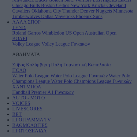
Chicago Bulls
Boston Celtics
New York Knicks
Cleveland
Cavaliers
Oklahoma City Thunder
Denver Nuggets
Minnesota
Timberwolves
Dallas Mavericks
Phoenix Suns
ΑΛΛΑ ΣΠΟΡ
ΤΕΝΙΣ
Roland Garros
Wimbledon
US Open
Australian Open
ΒΟΛΕΪ
Volley League
Volley League Γυναικών
ΑΘΛΗΜΑΤΑ
Στίβος
Κολύμβηση
Πάλη
Γυμναστική
Κωπηλασία
ΠΟΛΟ
Water Polo League
Water Polo League Γυναικών
Water Polo
Champions League
Water Polo Champions League Γυναικών
ΧΑΝΤΜΠΟΛ
Handball Premier
Α1 Γυναικών
AUTO - MOTO
VOICES
LIVESCORES
BET
ΠΡΟΓΡΑΜΜΑ TV
ΒΑΘΜΟΛΟΓΙΕΣ
ΠΡΩΤΟΣΕΛΙΔΑ