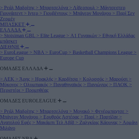
>
Ρεάλ Μαδρίτης
>
Μπαρτσελόνα
>
Λίβερπουλ
>
Μάντσεστερ
Γιουνάιτεντ
>
Ιντερ
>
Γιουβέντους
>
Μπάγερν Μονάχου
>
Παρί Σεν
Ζερμέν
ΜΠΑΣΚΕΤ
ΕΛΛΑΔΑ
>
Stoiximan GBL
>
Elite League
>
Α1 Γυναικών
>
Εθνική Ελλάδας
μπάσκετ
ΔΙΕΘΝΗ
>
EuroLeague
>
NBA
>
EuroCup
>
Basketball Champions League
>
Europe Cup
ΟΜΑΔΕΣ ΕΛΛΑΔΑ
>
ΑΕΚ
>
Άρης
>
Ηρακλής
>
Καρδίτσα
>
Κολοσσός
>
Μαρούσι
>
Μύκονος
>
Ολυμπιακός
>
Παναθηναϊκός
>
Πανιώνιος
>
ΠΑΟΚ
>
Περιστέρι
>
Προμηθέας
ΟΜΑΔΕΣ EUROLEAGUE
>
Ρεάλ Μαδρίτης
>
Μπαρτσελόνα
>
Μονακό
>
Φενέρμπαχτσε
>
Μπάγερν Μονάχου
>
Ερυθρός Αστέρας
>
Παρί
>
Παρτίζαν
>
Ανατολού Εφές
>
Μακάμπι Τελ Αβίβ
>
Ζαλγκίρις Κάουνας
>
Αρμάνι
Μιλάνο
ΟΜΑΔΕΣ ΝΒΑ