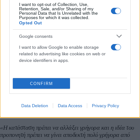
Οκτώβριος και βρίσκονται στο κάτω μισό του
I want to opt-out of Collection, Use,
Retention, Sale, and/or Sharing of my
βαθμολογικού πίνακα. Και αυτό είναι αδύνατο, αφού
Personal Data that Is Unrelated with the
ξόδεψαν 200 εκατομμύρια λίρες και του έδωσαν μια
Purposes for which it was collected.
Opted Out
προετοιμασία.
Google consents
I want to allow Google to enable storage
Since MD12 of 2024-25 (Ruben
related to advertising like cookies on web or
Amorim's first game in charge of
device identifiers in apps.
Man Utd), no ever-present Premier
League team have performed worse
than Manchester United (31 points
CONFIRM
from 31 games, -13 goal difference).
pic.twitter.com/QSpz88PyEG
Data Deletion
Data Access
Privacy Policy
— Opta Analyst (@OptaAnalyst)
September
14, 2025
«Η κατάσταση πρέπει να αλλάξει γρήγορα και η ιδέα του
προπονητή πρέπει να γίνει αποδεκτή πολύ γρήγορα από