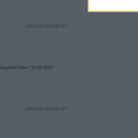
Δημοσιεύτηκε: 18.09.2025