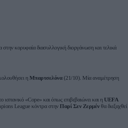
ια στην κορυφαία διασυλλογική διοργάνωση και τελικά
ακολουθήσει η
Μπαρτσελόνα
(21/10). Μία αναμέτρηση
 ισπανικό «Cope» και όπως επιβεβαιώνει και η
UEFA
ampions League κόντρα στην
Παρί Σεν Ζερμέν
θα διεξαχθεί