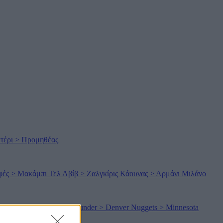
τέρι
>
Προμηθέας
φές
>
Μακάμπι Τελ Αβίβ
>
Ζαλγκίρις Κάουνας
>
Αρμάνι Μιλάνο
iers
>
Oklahoma City Thunder
>
Denver Nuggets
>
Minnesota