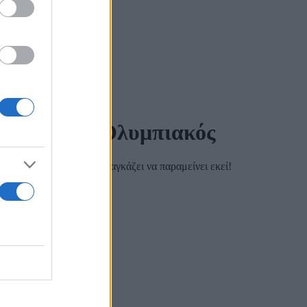
αρτσελόνα - Ολυμπιακός
ονζουίκ» αυτό την... αναγκάζει να παραμείνει εκεί!