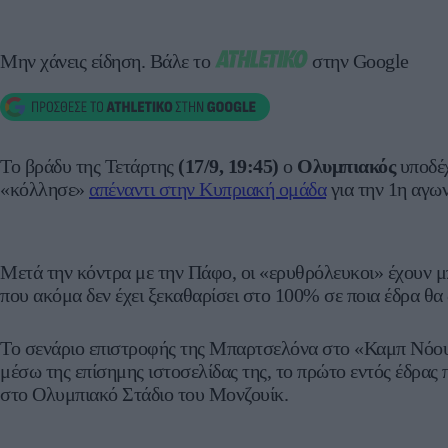
Μην χάνεις είδηση.
Βάλε το
στην Google
Το βράδυ της Τετάρτης
(17/9, 19:45)
ο
Ολυμπιακός
υποδέ
«κόλλησε»
απέναντι στην Κυπριακή ομάδα
για την 1η αγω
Μετά την κόντρα με την Πάφο, οι «ερυθρόλευκοι» έχουν μ
που ακόμα δεν έχει ξεκαθαρίσει στο 100% σε ποια έδρα θα 
Το σενάριο επιστροφής της Μπαρτσελόνα στο «Καμπ Νόου»
μέσω της επίσημης ιστοσελίδας της, το πρώτο εντός έδρ
στο Ολυμπιακό Στάδιο του Μονζουίκ.