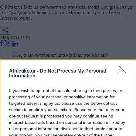
Ο Ρίτσαρντ Σιάο με ανάρτησή του στα social media... ενημέρωσε για
την εξέλιξη των διακοπών του στο Μονακό μαζί με τον Γιάννη
Αντετοκούνμπο.
Μοιραστείτε το
Αγκαλιά Αντετοκούνμπο και Σιάο στο Μονακό
Athletiko.gr -
Do Not Process My Personal
Information
If you wish to opt-out of the sale, sharing to third parties, or
processing of your personal or sensitive information for
targeted advertising by us, please use the below opt-out
section to confirm your selection. Please note that after your
opt-out request is processed you may continue seeing
interest-based ads based on personal information utilized by
us or personal information disclosed to third parties prior to
your opt-out. You may separately opt-out of the further