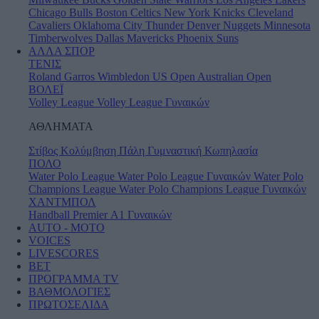
Chicago Bulls
Boston Celtics
New York Knicks
Cleveland
Cavaliers
Oklahoma City Thunder
Denver Nuggets
Minnesota
Timberwolves
Dallas Mavericks
Phoenix Suns
ΑΛΛΑ ΣΠΟΡ
ΤΕΝΙΣ
Roland Garros
Wimbledon
US Open
Australian Open
ΒΟΛΕΪ
Volley League
Volley League Γυναικών
ΑΘΛΗΜΑΤΑ
Στίβος
Κολύμβηση
Πάλη
Γυμναστική
Κωπηλασία
ΠΟΛΟ
Water Polo League
Water Polo League Γυναικών
Water Polo
Champions League
Water Polo Champions League Γυναικών
ΧΑΝΤΜΠΟΛ
Handball Premier
Α1 Γυναικών
AUTO - MOTO
VOICES
LIVESCORES
BET
ΠΡΟΓΡΑΜΜΑ TV
ΒΑΘΜΟΛΟΓΙΕΣ
ΠΡΩΤΟΣΕΛΙΔΑ