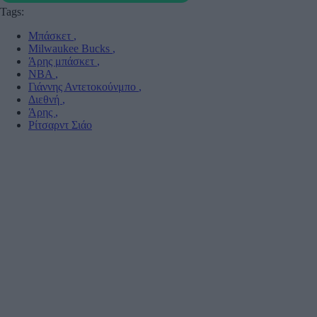
Tags:
Μπάσκετ
,
Milwaukee Bucks
,
Άρης μπάσκετ
,
NBA
,
Γιάννης Αντετοκούνμπο
,
Διεθνή
,
Άρης
,
Ρίτσαρντ Σιάο