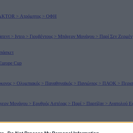
 AKTOR
>
Ατρόμητος
>
ΟΦΗ
άιτεντ
>
Ιντερ
>
Γιουβέντους
>
Μπάγερν Μονάχου
>
Παρί Σεν Ζερμέν
μπάσκετ
Europe Cup
κονος
>
Ολυμπιακός
>
Παναθηναϊκός
>
Πανιώνιος
>
ΠΑΟΚ
>
Περισ
γερν Μονάχου
>
Ερυθρός Αστέρας
>
Παρί
>
Παρτίζαν
>
Ανατολού Ε
Chicago Bulls
>
Boston Celtics
>
New York Knicks
>
Cleveland Caval