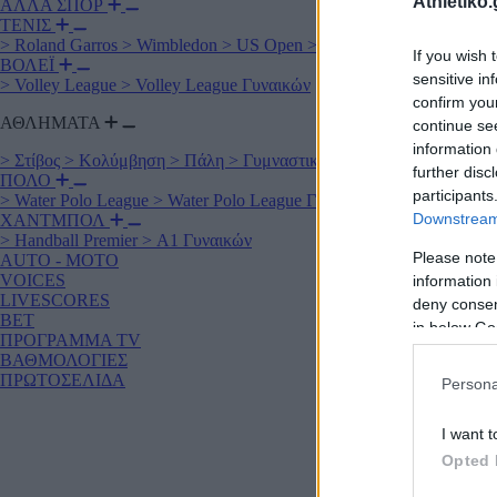
Athletiko.
ΑΛΛΑ ΣΠΟΡ
ΤΕΝΙΣ
>
Roland Garros
>
Wimbledon
>
US Open
>
Australian Open
If you wish 
ΒΟΛΕΪ
sensitive in
>
Volley League
>
Volley League Γυναικών
confirm you
ΑΘΛΗΜΑΤΑ
continue se
information 
>
Στίβος
>
Κολύμβηση
>
Πάλη
>
Γυμναστική
>
Κωπηλασία
further disc
ΠΟΛΟ
participants
>
Water Polo League
>
Water Polo League Γυναικών
>
Water Polo C
Downstream 
ΧΑΝΤΜΠΟΛ
>
Handball Premier
>
Α1 Γυναικών
Please note
AUTO - MOTO
VOICES
information 
LIVESCORES
deny consent
BET
in below Go
ΠΡΟΓΡΑΜΜΑ TV
ΒΑΘΜΟΛΟΓΙΕΣ
ΠΡΩΤΟΣΕΛΙΔΑ
Persona
I want t
Opted 