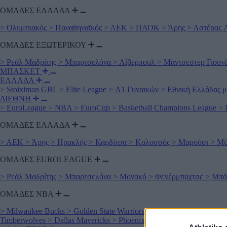
ΟΜΑΔΕΣ ΕΛΛΑΔΑ
>
Ολυμπιακός
>
Παναθηναϊκός
>
ΑΕΚ
>
ΠΑΟΚ
>
Άρης
>
Αστέρας
ΟΜΑΔΕΣ ΕΞΩΤΕΡΙΚΟΥ
>
Ρεάλ Μαδρίτης
>
Μπαρτσελόνα
>
Λίβερπουλ
>
Μάντσεστερ Γιουν
ΜΠΑΣΚΕΤ
ΕΛΛΑΔΑ
>
Stoiximan GBL
>
Elite League
>
Α1 Γυναικών
>
Εθνική Ελλάδας 
ΔΙΕΘΝΗ
>
EuroLeague
>
NBA
>
EuroCup
>
Basketball Champions League
>
ΟΜΑΔΕΣ ΕΛΛΑΔΑ
>
ΑΕΚ
>
Άρης
>
Ηρακλής
>
Καρδίτσα
>
Κολοσσός
>
Μαρούσι
>
Μύ
ΟΜΑΔΕΣ EUROLEAGUE
>
Ρεάλ Μαδρίτης
>
Μπαρτσελόνα
>
Μονακό
>
Φενέρμπαχτσε
>
Μπά
ΟΜΑΔΕΣ ΝΒΑ
>
Milwaukee Bucks
>
Golden State Warriors
>
Los Angeles Lakers
>
Timberwolves
>
Dallas Mavericks
>
Phoenix Suns