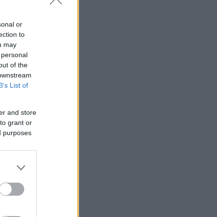
sonal or
ection to
ou may
 personal
out of the
 downstream
B’s List of
er and store
to grant or
ed purposes