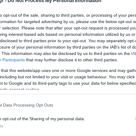
gr -
Do Not Process My Personal Information
to opt-out of the sale, sharing to third parties, or processing of your per
formation for targeted advertising by us, please use the below opt-out s
r selection. Please note that after your opt-out request is processed y
eing interest-based ads based on personal information utilized by us or
disclosed to third parties prior to your opt-out. You may separately opt-
losure of your personal information by third parties on the IAB’s list of
. This information may also be disclosed by us to third parties on the
IA
hampions League
>
Water Polo Champions League Γυναικών
Participants
that may further disclose it to other third parties.
 that this website/app uses one or more Google services and may gath
including but not limited to your visit or usage behaviour. You may click 
 to Google and its third-party tags to use your data for below specifi
ogle consent section.
l Data Processing Opt Outs
o opt-out of the Sharing of my personal data.
In