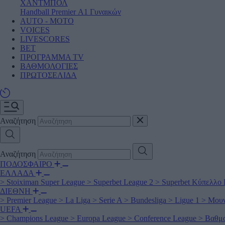
ΧΑΝΤΜΠΟΛ
Handball Premier
Α1 Γυναικών
AUTO - MOTO
VOICES
LIVESCORES
BET
ΠΡΟΓΡΑΜΜΑ TV
ΒΑΘΜΟΛΟΓΙΕΣ
ΠΡΩΤΟΣΕΛΙΔΑ
Αναζήτηση
Αναζήτηση
ΠΟΔΟΣΦΑΙΡΟ
ΕΛΛΑΔΑ
>
Stoiximan Super League
>
Superbet League 2
>
Superbet Κύπελλο
ΔΙΕΘΝΗ
>
Premier League
>
La Liga
>
Serie A
>
Bundesliga
>
Ligue 1
>
Μουν
UEFA
>
Champions League
>
Europa League
>
Conference League
>
Βαθμ