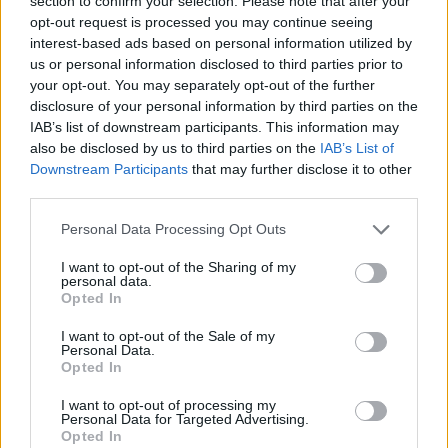
section to confirm your selection. Please note that after your
opt-out request is processed you may continue seeing
Δημοσιεύτηκε: 31.10.2025
interest-based ads based on personal information utilized by
VOICE
us or personal information disclosed to third parties prior to
your opt-out. You may separately opt-out of the further
disclosure of your personal information by third parties on the
IAB’s list of downstream participants. This information may
also be disclosed by us to third parties on the
IAB’s List of
VOICE
Newsroom
Downstream Participants
that may further disclose it to other
third parties.
Please note that this website/app uses one or more Google
Personal Data Processing Opt Outs
services and may gather and store information including but
not limited to your visit or usage behaviour. You may click to
I want to opt-out of the Sharing of my
personal data.
grant or deny consent to Google and its third-party tags to
Opted In
use your data for below specified purposes in below Google
consent section.
I want to opt-out of the Sale of my
Personal Data.
Opted In
I want to opt-out of processing my
Personal Data for Targeted Advertising.
Opted In