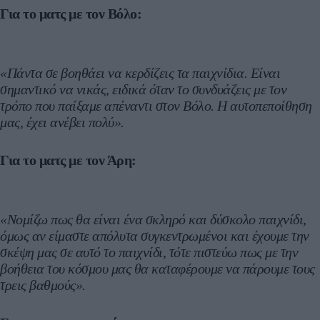
Για το ματς με τον Βόλο:
«Πάντα σε βοηθάει να κερδίζεις τα παιχνίδια. Είναι
σημαντικό να νικάς, ειδικά όταν το συνδυάζεις με τον
τρόπο που παίξαμε απέναντι στον Βόλο. Η αυτοπεποίθηση
μας, έχει ανέβει πολύ».
Για το ματς με τον Άρη:
«Νομίζω πως θα είναι ένα σκληρό και δύσκολο παιχνίδι,
όμως αν είμαστε απόλυτα συγκεντρωμένοι και έχουμε την
σκέψη μας σε αυτό το παιχνίδι, τότε πιστεύω πως με την
βοήθεια του κόσμου μας θα καταφέρουμε να πάρουμε τους
τρεις βαθμούς».