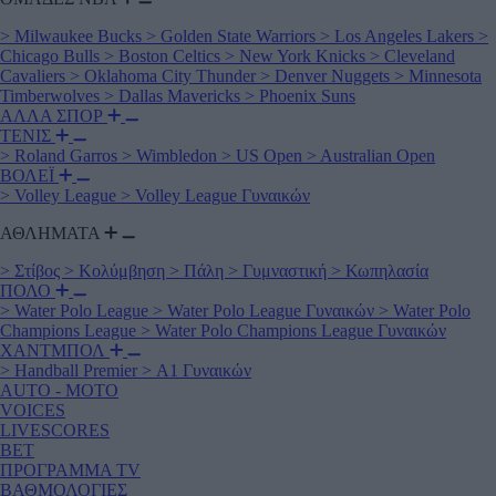
>
Milwaukee Bucks
>
Golden State Warriors
>
Los Angeles Lakers
>
Chicago Bulls
>
Boston Celtics
>
New York Knicks
>
Cleveland
Cavaliers
>
Oklahoma City Thunder
>
Denver Nuggets
>
Minnesota
Timberwolves
>
Dallas Mavericks
>
Phoenix Suns
ΑΛΛΑ ΣΠΟΡ
ΤΕΝΙΣ
>
Roland Garros
>
Wimbledon
>
US Open
>
Australian Open
ΒΟΛΕΪ
>
Volley League
>
Volley League Γυναικών
ΑΘΛΗΜΑΤΑ
>
Στίβος
>
Κολύμβηση
>
Πάλη
>
Γυμναστική
>
Κωπηλασία
ΠΟΛΟ
>
Water Polo League
>
Water Polo League Γυναικών
>
Water Polo
Champions League
>
Water Polo Champions League Γυναικών
ΧΑΝΤΜΠΟΛ
>
Handball Premier
>
Α1 Γυναικών
AUTO - MOTO
VOICES
LIVESCORES
BET
ΠΡΟΓΡΑΜΜΑ TV
ΒΑΘΜΟΛΟΓΙΕΣ