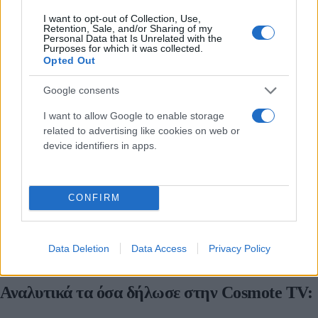
Μην χάνεις είδηση.
Βάλε το
στην Google
I want to opt-out of Collection, Use,
Retention, Sale, and/or Sharing of my
Personal Data that Is Unrelated with the
Purposes for which it was collected.
Opted Out
Ο
Ολυμπιακός
μετά την ευρεία και άνετη επικράτηση με 5-
Google consents
0 επί του
Βόλου
για το κύπελλο Ελλάδας, στρέφει την
προσοχή του στην σαββατιάτικη (1/11 20:00)
αναμέτρηση
I want to allow Google to enable storage
πρωταθλήματος με τον Άρη
στο «Γ. Καραϊσκάκης».
related to advertising like cookies on web or
device identifiers in apps.
Ενόψει της αναμέτρησης, ο Λορέντσο Σιπιόνι παραχώρησε
CONFIRM
δηλώσεις, κατά τις οποίες τόνισε πως νιώθει πολύ
χαρούμενος στους «ερυθρόλευκους» και δεν τίθεται
κανένα θέμα προσαρμογής του. Επιπλέον ανέφερε πως η
Data Deletion
Data Access
Privacy Policy
αυτοπεποίθηση της ομάδας έχει ανέβει πολύ.
Αναλυτικά τα όσα δήλωσε στην Cosmote TV: