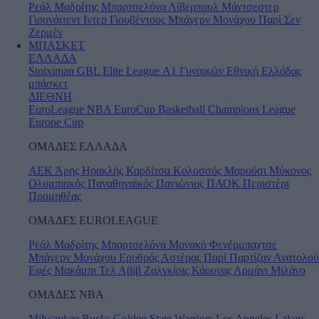
Ρεάλ Μαδρίτης
Μπαρτσελόνα
Λίβερπουλ
Μάντσεστερ
Γιουνάιτεντ
Ιντερ
Γιουβέντους
Μπάγερν Μονάχου
Παρί Σεν
Ζερμέν
ΜΠΑΣΚΕΤ
ΕΛΛΑΔΑ
Stoiximan GBL
Elite League
Α1 Γυναικών
Εθνική Ελλάδας
μπάσκετ
ΔΙΕΘΝΗ
EuroLeague
NBA
EuroCup
Basketball Champions League
Europe Cup
ΟΜΑΔΕΣ ΕΛΛΑΔΑ
ΑΕΚ
Άρης
Ηρακλής
Καρδίτσα
Κολοσσός
Μαρούσι
Μύκονος
Ολυμπιακός
Παναθηναϊκός
Πανιώνιος
ΠΑΟΚ
Περιστέρι
Προμηθέας
ΟΜΑΔΕΣ EUROLEAGUE
Ρεάλ Μαδρίτης
Μπαρτσελόνα
Μονακό
Φενέρμπαχτσε
Μπάγερν Μονάχου
Ερυθρός Αστέρας
Παρί
Παρτίζαν
Ανατολού
Εφές
Μακάμπι Τελ Αβίβ
Ζαλγκίρις Κάουνας
Αρμάνι Μιλάνο
ΟΜΑΔΕΣ ΝΒΑ
Milwaukee Bucks
Golden State Warriors
Los Angeles Lakers