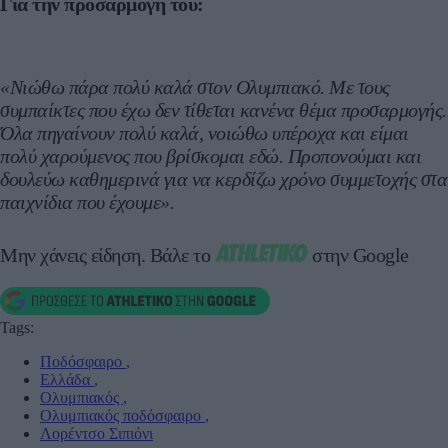
Για την προσαρμογή του:
«Νιώθω πάρα πολύ καλά στον Ολυμπιακό. Με τους
συμπαίκτες που έχω δεν τίθεται κανένα θέμα προσαρμογής.
Όλα πηγαίνουν πολύ καλά, νοιώθω υπέροχα και είμαι
πολύ χαρούμενος που βρίσκομαι εδώ. Προπονούμαι και
δουλεύω καθημερινά για να κερδίζω χρόνο συμμετοχής στα
παιχνίδια που έχουμε».
Μην χάνεις είδηση.
Βάλε το
στην Google
Tags:
Ποδόσφαιρο
,
Ελλάδα
,
Ολυμπιακός
,
Ολυμπιακός ποδόσφαιρο
,
Λορέντσο Σιπιόνι