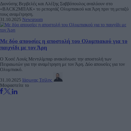
Διονύσης Βερβελές και Αλέξης Σαββόπουλος αναλύουν στο
«BACK2ΜΠΑΚ» το ρεπορτάζ Ολυμπιακού και Άρη πριν τη μεταξύ
τους αναμέτρηση.
31.10.2025
Newsroom
Με δύο απουσίες η αποστολή του Ολυμπιακού για το
παιχνίδι με τον Άρη
Ο Χοσέ Λουίς Μεντιλίμπαρ ανακοίνωσε την αποστολή των
Πειραιωτών για την αναμέτρηση με τον Άρη. Δύο απουσίες για τον
Ολυμπιακό.
31.10.2025
Ιάσωνας Τσίλης
Μοιραστείτε το