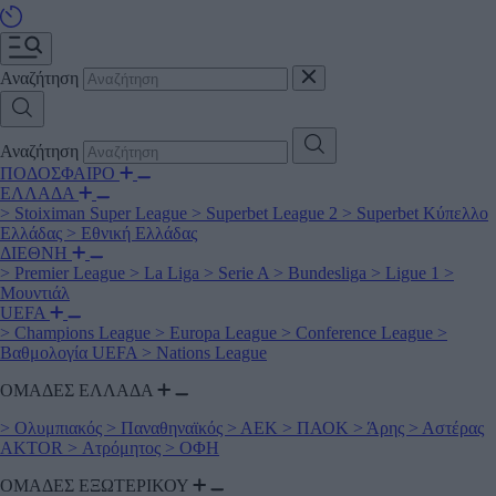
Αναζήτηση
Αναζήτηση
ΠΟΔΟΣΦΑΙΡΟ
ΕΛΛΑΔΑ
>
Stoiximan Super League
>
Superbet League 2
>
Superbet Κύπελλο
Ελλάδας
>
Εθνική Ελλάδας
ΔΙΕΘΝΗ
>
Premier League
>
La Liga
>
Serie A
>
Bundesliga
>
Ligue 1
>
Μουντιάλ
UEFA
>
Champions League
>
Europa League
>
Conference League
>
Βαθμολογία UEFA
>
Nations League
ΟΜΑΔΕΣ ΕΛΛΑΔΑ
>
Ολυμπιακός
>
Παναθηναϊκός
>
ΑΕΚ
>
ΠΑΟΚ
>
Άρης
>
Αστέρας
AKTOR
>
Ατρόμητος
>
ΟΦΗ
ΟΜΑΔΕΣ ΕΞΩΤΕΡΙΚΟΥ