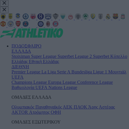
ΠΟΔΟΣΦΑΙΡΟ
ΕΛΛΑΔΑ
Stoiximan Super League
Superbet League 2
Superbet Κύπελλο
Ελλάδας
Εθνική Ελλάδας
ΔΙΕΘΝΗ
Premier League
La Liga
Serie A
Bundesliga
Ligue 1
Μουντιάλ
UEFA
Champions League
Europa League
Conference League
Βαθμολογία UEFA
Nations League
ΟΜΑΔΕΣ ΕΛΛΑΔΑ
Ολυμπιακός
Παναθηναϊκός
ΑΕΚ
ΠΑΟΚ
Άρης
Αστέρας
AKTOR
Ατρόμητος
ΟΦΗ
ΟΜΑΔΕΣ ΕΞΩΤΕΡΙΚΟΥ