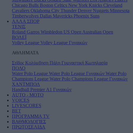
Chicago Bulls
Boston Celtics
New York Knicks
Cleveland
Cavaliers
Oklahoma City Thunder
Denver Nuggets
Minnesota
Timberwolves
Dallas Mavericks
Phoenix Suns
ΑΛΛΑ ΣΠΟΡ
ΤΕΝΙΣ
Roland Garros
Wimbledon
US Open
Australian Open
ΒΟΛΕΪ
Volley League
Volley League Γυναικών
ΑΘΛΗΜΑΤΑ
Στίβος
Κολύμβηση
Πάλη
Γυμναστική
Κωπηλασία
ΠΟΛΟ
Water Polo League
Water Polo League Γυναικών
Water Polo
Champions League
Water Polo Champions League Γυναικών
ΧΑΝΤΜΠΟΛ
Handball Premier
Α1 Γυναικών
AUTO - MOTO
VOICES
LIVESCORES
BET
ΠΡΟΓΡΑΜΜΑ TV
ΒΑΘΜΟΛΟΓΙΕΣ
ΠΡΩΤΟΣΕΛΙΔΑ