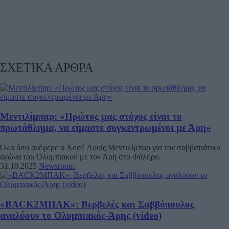
ΣΧΕΤΙΚΑ ΑΡΘΡΑ
Μεντιλίμπαρ: «Πρώτος μας στόχος είναι το
πρωτάθλημα, να είμαστε συγκεντρωμένοι με Άρη»
Όλα όσα ανέφερε ο Χοσέ Λουίς Μεντιλίμπαρ για τον σαββατιάτικο
αγώνα του Ολυμπιακού με τον Άρη στο Φάληρο.
31.10.2025
Newsroom
«BACK2ΜΠΑΚ»: Βερβελές και Σαββόπουλος
αναλύουν το Ολυμπιακός-Άρης (video)