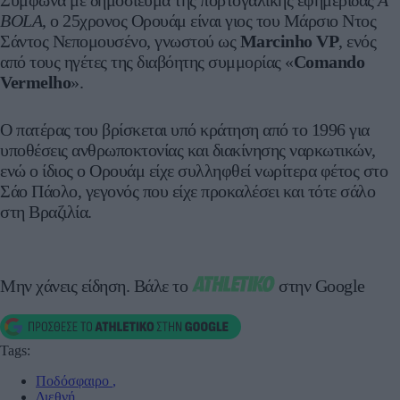
BOLA
, ο 25χρονος Ορουάμ είναι γιος του Μάρσιο Ντος
Σάντος Νεπομουσένο, γνωστού ως
Marcinho VP
, ενός
από τους ηγέτες της διαβόητης συμμορίας «
Comando
Vermelho
».
Ο πατέρας του βρίσκεται υπό κράτηση από το 1996 για
υποθέσεις ανθρωποκτονίας και διακίνησης ναρκωτικών,
ενώ ο ίδιος ο Ορουάμ είχε συλληφθεί νωρίτερα φέτος στο
Σάο Πάολο, γεγονός που είχε προκαλέσει και τότε σάλο
στη Βραζιλία.
Μην χάνεις είδηση.
Βάλε το
στην Google
Tags:
Ποδόσφαιρο
,
Διεθνή