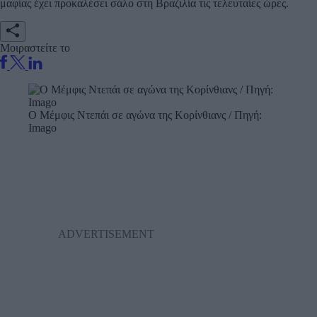
μαφίας έχει προκαλέσει σάλο στη Βραζιλία τις τελευταίες ώρες.
Μοιραστείτε το
Ο Μέμφις Ντεπάι σε αγώνα της Κορίνθιανς / Πηγή:
Imago