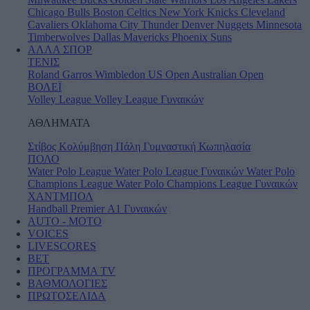
Chicago Bulls
Boston Celtics
New York Knicks
Cleveland
Cavaliers
Oklahoma City Thunder
Denver Nuggets
Minnesota
Timberwolves
Dallas Mavericks
Phoenix Suns
ΑΛΛΑ ΣΠΟΡ
ΤΕΝΙΣ
Roland Garros
Wimbledon
US Open
Australian Open
ΒΟΛΕΪ
Volley League
Volley League Γυναικών
ΑΘΛΗΜΑΤΑ
Στίβος
Κολύμβηση
Πάλη
Γυμναστική
Κωπηλασία
ΠΟΛΟ
Water Polo League
Water Polo League Γυναικών
Water Polo
Champions League
Water Polo Champions League Γυναικών
ΧΑΝΤΜΠΟΛ
Handball Premier
Α1 Γυναικών
AUTO - MOTO
VOICES
LIVESCORES
BET
ΠΡΟΓΡΑΜΜΑ TV
ΒΑΘΜΟΛΟΓΙΕΣ
ΠΡΩΤΟΣΕΛΙΔΑ