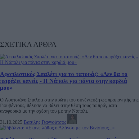
ΣΧΕΤΙΚΑ ΑΡΘΡΑ
Αφοπλιστικός Σπαλέτι για το τατουάζ: «Δεν θα το
πειράξει κανείς - Η Νάπολι για πάντα στην καρδιά
μου»
Ο Λουτσιάνο Σπαλέτι στην πρώτη του συνέντευξη ως προπονητής της
Γιουβέντους, θέλησε να βάλει στην θέση τους τα πράγματα
αναφορικά με την σχέση του με την Νάπολι.
31.10.2025
Βασίλης Γιαννούτσος