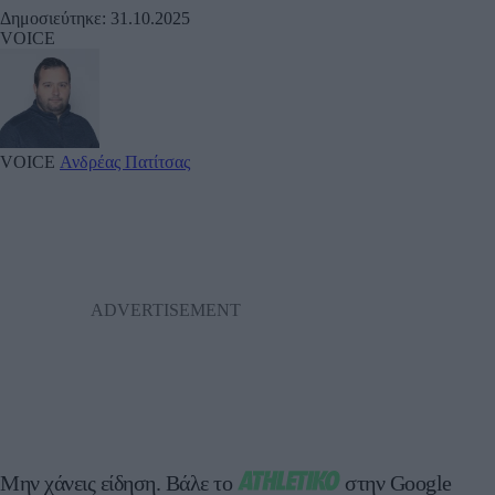
Δημοσιεύτηκε: 31.10.2025
VOICE
VOICE
Ανδρέας Πατίτσας
Μην χάνεις είδηση.
Βάλε το
στην Google