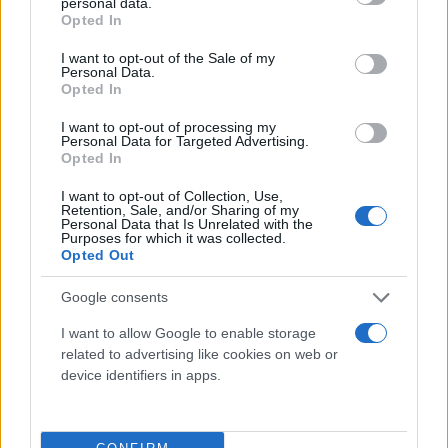
δυνατοί σε αυτές τις δύσκολες και αγχωτικές στιγμές.
personal data.
grant or deny consent to Google and its third-party tags to
Opted In
Μπορείτε να σώσετε τα παιδιά και τη νέα γενιά
». Η κίνηση
use your data for below specified purposes in below Google
αυτή προκάλεσε έντονες αντιδράσεις, με αποτέλεσμα ο
consent section.
I want to opt-out of the Sale of my
Ντεπάι να απαντήσει δημόσια μέσω ανάρτησής του στο
Personal Data.
Opted In
«X».
I want to opt-out of processing my
Personal Data for Targeted Advertising.
Opted In
«
Ξέρω ότι οι άνθρωποι παραποιούν τα λόγια μου για να
I want to opt-out of Collection, Use,
εξυπηρετήσουν τα δικά τους συμφέροντα. Εγώ θέλω να
Retention, Sale, and/or Sharing of my
διαδίδω μόνο θετική αύρα, κυρίως προς τους νέους που
Personal Data that Is Unrelated with the
Purposes for which it was collected.
χρησιμοποιούν το ταλέντο τους για να αλλάξουν τη ζωή
Opted Out
τους. Ο κόσμος χρειάζεται θεραπεία, όλοι τη
χρειαζόμαστε
», ανέφερε χαρακτηριστικά.
Google consents
I want to allow Google to enable storage
Ο πρώτος σκόρερ όλων των εποχών της Εθνικής
related to advertising like cookies on web or
Ολλανδίας υπογράμμισε ότι το μήνυμά του δεν είχε
device identifiers in apps.
πολιτικές ή προκλητικές προθέσεις, προσθέτοντας:
«Πολλά
νέα ταλέντα προέρχονται από περιοχές με ελάχιστες
ευκαιρίες, όμως καταφέρνουν να επιβιώσουν. Θέλω απλώς