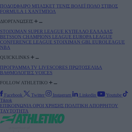
ΠΟΔΟΣΦΑΙΡΟ
ΜΠΑΣΚΕΤ
ΤΕΝΙΣ
ΒΟΛΕΪ
ΠΟΛΟ
ΣΤΙΒΟΣ
FORMULA 1
ΧΑΝΤΜΠΟΛ
ΔΙΟΡΓΑΝΩΣΕΙΣ
STOIXIMAN SUPER LEAGUE
ΚΥΠΕΛΛΟ ΕΛΛΑΔΑΣ
BETSSON
CHAMPIONS LEAGUE
EUROPA LEAGUE
CONFERENCE LEAGUE
STOIXIMAN GBL
EUROLEAGUE
NBA
QUICKLINKS
ΠΡΟΓΡΑΜΜΑ TV
LIVESCORES
ΠΡΩΤΟΣΕΛΙΔΑ
ΒΑΘΜΟΛΟΓΙΕΣ
VOICES
FOLLOW ATHLETIKO
Facebook
Twitter
Instagram
Linkedin
Youtube
Tiktok
ΕΠΙΚΟΙΝΩΝΙΑ
ΟΡΟΙ ΧΡΗΣΗΣ
ΠΟΛΙΤΙΚΗ ΑΠΟΡΡΗΤΟΥ
TAYTOTHTA