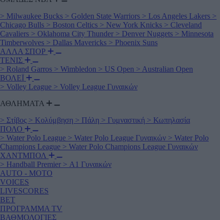
>
Milwaukee Bucks
>
Golden State Warriors
>
Los Angeles Lakers
>
Chicago Bulls
>
Boston Celtics
>
New York Knicks
>
Cleveland
Cavaliers
>
Oklahoma City Thunder
>
Denver Nuggets
>
Minnesota
Timberwolves
>
Dallas Mavericks
>
Phoenix Suns
ΑΛΛΑ ΣΠΟΡ
ΤΕΝΙΣ
>
Roland Garros
>
Wimbledon
>
US Open
>
Australian Open
ΒΟΛΕΪ
>
Volley League
>
Volley League Γυναικών
ΑΘΛΗΜΑΤΑ
>
Στίβος
>
Κολύμβηση
>
Πάλη
>
Γυμναστική
>
Κωπηλασία
ΠΟΛΟ
>
Water Polo League
>
Water Polo League Γυναικών
>
Water Polo
Champions League
>
Water Polo Champions League Γυναικών
ΧΑΝΤΜΠΟΛ
>
Handball Premier
>
Α1 Γυναικών
AUTO - MOTO
VOICES
LIVESCORES
BET
ΠΡΟΓΡΑΜΜΑ TV
ΒΑΘΜΟΛΟΓΙΕΣ