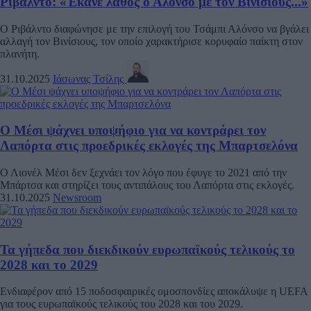
Ριβάλντο: «Έκανε λάθος ο Αλόνσο με τον Βινίσιους...»
Ο Ριβάλντο διαφώνησε με την επιλογή του Τσάμπι Αλόνσο να βγάλει
αλλαγή τον Βινίσιους, τον οποίο χαρακτήρισε κορυφαίο παίκτη στον
πλανήτη.
31.10.2025
Ιάσωνας Τσίλης
Ο Μέσι ψάχνει υποψήφιο για να κοντράρει τον
Λαπόρτα στις προεδρικές εκλογές της Μπαρτσελόνα
Ο Λιονέλ Μέσι δεν ξεχνάει τον λόγο που έφυγε το 2021 από την
Μπάρτσα και στηρίζει τους αντιπάλους του Λαπόρτα στις εκλογές.
31.10.2025
Newsroom
Τα γήπεδα που διεκδικούν ευρωπαϊκούς τελικούς το
2028 και το 2029
Ενδιαφέρον από 15 ποδοσφαιρικές ομοσπονδίες αποκάλυψε η UEFA
για τους ευρωπαϊκούς τελικούς του 2028 και του 2029.