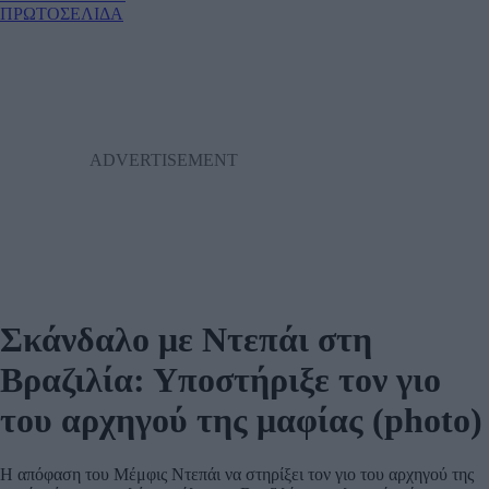
ΠΡΩΤΟΣΕΛΙΔΑ
Σκάνδαλο με Ντεπάι στη
Βραζιλία: Υποστήριξε τον γιο
του αρχηγού της μαφίας (photo)
Η απόφαση του Μέμφις Ντεπάι να στηρίξει τον γιο του αρχηγού της