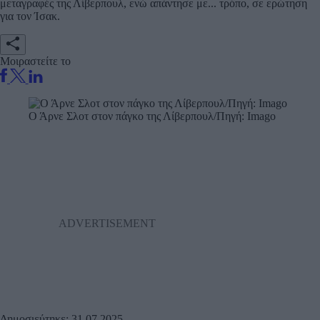
μεταγραφές της Λίβερπουλ, ενώ απάντησε με... τρόπο, σε ερώτηση
για τον Ίσακ.
Μοιραστείτε το
Ο Άρνε Σλοτ στον πάγκο της Λίβερπουλ/Πηγή: Imago
Δημοσιεύτηκε: 31.07.2025