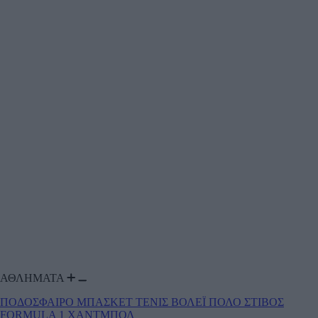
ΑΘΛΗΜΑΤΑ
ΠΟΔΟΣΦΑΙΡΟ
ΜΠΑΣΚΕΤ
ΤΕΝΙΣ
ΒΟΛΕΪ
ΠΟΛΟ
ΣΤΙΒΟΣ
FORMULA 1
ΧΑΝΤΜΠΟΛ