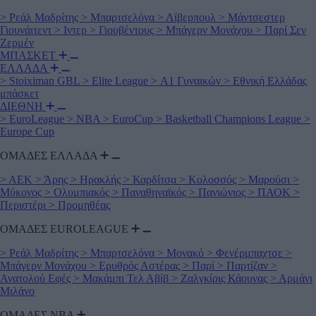
>
Ρεάλ Μαδρίτης
>
Μπαρτσελόνα
>
Λίβερπουλ
>
Μάντσεστερ
Γιουνάιτεντ
>
Ιντερ
>
Γιουβέντους
>
Μπάγερν Μονάχου
>
Παρί Σεν
Ζερμέν
ΜΠΑΣΚΕΤ
ΕΛΛΑΔΑ
>
Stoiximan GBL
>
Elite League
>
Α1 Γυναικών
>
Εθνική Ελλάδας
μπάσκετ
ΔΙΕΘΝΗ
>
EuroLeague
>
NBA
>
EuroCup
>
Basketball Champions League
>
Europe Cup
ΟΜΑΔΕΣ ΕΛΛΑΔΑ
>
ΑΕΚ
>
Άρης
>
Ηρακλής
>
Καρδίτσα
>
Κολοσσός
>
Μαρούσι
>
Μύκονος
>
Ολυμπιακός
>
Παναθηναϊκός
>
Πανιώνιος
>
ΠΑΟΚ
>
Περιστέρι
>
Προμηθέας
ΟΜΑΔΕΣ EUROLEAGUE
>
Ρεάλ Μαδρίτης
>
Μπαρτσελόνα
>
Μονακό
>
Φενέρμπαχτσε
>
Μπάγερν Μονάχου
>
Ερυθρός Αστέρας
>
Παρί
>
Παρτίζαν
>
Ανατολού Εφές
>
Μακάμπι Τελ Αβίβ
>
Ζαλγκίρις Κάουνας
>
Αρμάνι
Μιλάνο
ΟΜΑΔΕΣ ΝΒΑ