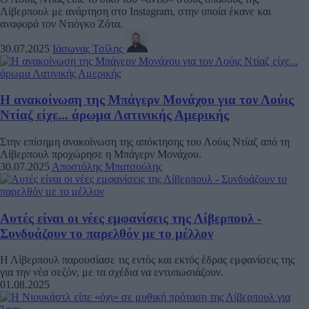
Λίβερπουλ με ανάρτηση στο Instagram, στην οποία έκανε και
αναφορά τον Ντιόγκο Ζότα.
30.07.2025
Ιάσωνας Τσίλης
Η ανακοίνωση της Μπάγερν Μονάχου για τον Λούις
Ντίαζ είχε... άρωμα Λατινικής Αμερικής
Στην επίσημη ανακοίνωση της απόκτησης του Λούις Ντίαζ από τη
Λίβερπουλ προχώρησε η Μπάγερν Μονάχου.
30.07.2025
Αποστόλης Μπατσούλης
Αυτές είναι οι νέες εμφανίσεις της Λίβερπουλ -
Συνδυάζουν το παρελθόν με το μέλλον
Η Λίβερπουλ παρουσίασε τις εντός και εκτός έδρας εμφανίσεις της
για την νέα σεζόν, με τα σχέδια να εντυπωσιάζουν.
01.08.2025