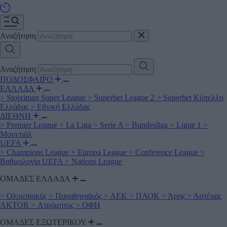
Αναζήτηση
Αναζήτηση
ΠΟΔΟΣΦΑΙΡΟ
ΕΛΛΑΔΑ
>
Stoiximan Super League
>
Superbet League 2
>
Superbet Κύπελλο
Ελλάδας
>
Εθνική Ελλάδας
ΔΙΕΘΝΗ
>
Premier League
>
La Liga
>
Serie A
>
Bundesliga
>
Ligue 1
>
Μουντιάλ
UEFA
>
Champions League
>
Europa League
>
Conference League
>
Βαθμολογία UEFA
>
Nations League
ΟΜΑΔΕΣ ΕΛΛΑΔΑ
>
Ολυμπιακός
>
Παναθηναϊκός
>
ΑΕΚ
>
ΠΑΟΚ
>
Άρης
>
Αστέρας
AKTOR
>
Ατρόμητος
>
ΟΦΗ
ΟΜΑΔΕΣ ΕΞΩΤΕΡΙΚΟΥ