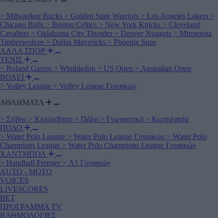
>
Milwaukee Bucks
>
Golden State Warriors
>
Los Angeles Lakers
>
Chicago Bulls
>
Boston Celtics
>
New York Knicks
>
Cleveland
Cavaliers
>
Oklahoma City Thunder
>
Denver Nuggets
>
Minnesota
Timberwolves
>
Dallas Mavericks
>
Phoenix Suns
ΑΛΛΑ ΣΠΟΡ
ΤΕΝΙΣ
>
Roland Garros
>
Wimbledon
>
US Open
>
Australian Open
ΒΟΛΕΪ
>
Volley League
>
Volley League Γυναικών
ΑΘΛΗΜΑΤΑ
>
Στίβος
>
Κολύμβηση
>
Πάλη
>
Γυμναστική
>
Κωπηλασία
ΠΟΛΟ
>
Water Polo League
>
Water Polo League Γυναικών
>
Water Polo
Champions League
>
Water Polo Champions League Γυναικών
ΧΑΝΤΜΠΟΛ
>
Handball Premier
>
Α1 Γυναικών
AUTO - MOTO
VOICES
LIVESCORES
BET
ΠΡΟΓΡΑΜΜΑ TV
ΒΑΘΜΟΛΟΓΙΕΣ