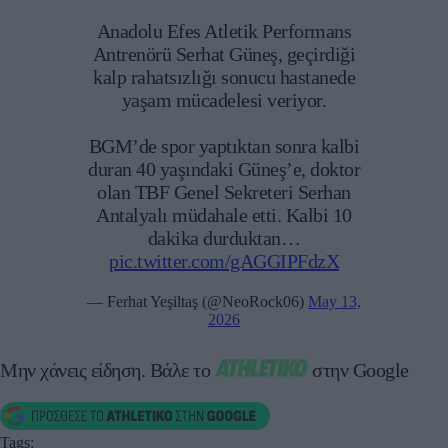
Anadolu Efes Atletik Performans
Antrenörü Serhat Güneş, geçirdiği
kalp rahatsızlığı sonucu hastanede
yaşam mücadelesi veriyor.
BGM’de spor yaptıktan sonra kalbi
duran 40 yaşındaki Güneş’e, doktor
olan TBF Genel Sekreteri Serhan
Antalyalı müdahale etti. Kalbi 10
dakika durduktan…
pic.twitter.com/gAGGIPFdzX
— Ferhat Yeşiltaş (@NeoRock06)
May 13,
2026
Μην χάνεις είδηση.
Βάλε το
στην Google
Tags: