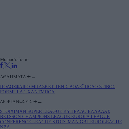
Μοιραστείτε το
ΑΘΛΗΜΑΤΑ
ΠΟΔΟΣΦΑΙΡΟ
ΜΠΑΣΚΕΤ
ΤΕΝΙΣ
ΒΟΛΕΪ
ΠΟΛΟ
ΣΤΙΒΟΣ
FORMULA 1
ΧΑΝΤΜΠΟΛ
ΔΙΟΡΓΑΝΩΣΕΙΣ
STOIXIMAN SUPER LEAGUE
ΚΥΠΕΛΛΟ ΕΛΛΑΔΑΣ
BETSSON
CHAMPIONS LEAGUE
EUROPA LEAGUE
CONFERENCE LEAGUE
STOIXIMAN GBL
EUROLEAGUE
NBA