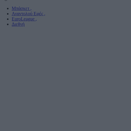
Μπάσκετ
,
Αναντολού Εφές
,
EuroLeague
,
Διεθνή