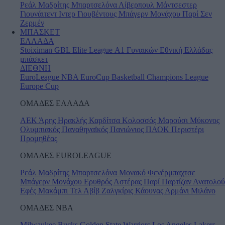
Ρεάλ Μαδρίτης
Μπαρτσελόνα
Λίβερπουλ
Μάντσεστερ
Γιουνάιτεντ
Ιντερ
Γιουβέντους
Μπάγερν Μονάχου
Παρί Σεν
Ζερμέν
ΜΠΑΣΚΕΤ
ΕΛΛΑΔΑ
Stoiximan GBL
Elite League
Α1 Γυναικών
Εθνική Ελλάδας
μπάσκετ
ΔΙΕΘΝΗ
EuroLeague
NBA
EuroCup
Basketball Champions League
Europe Cup
ΟΜΑΔΕΣ ΕΛΛΑΔΑ
ΑΕΚ
Άρης
Ηρακλής
Καρδίτσα
Κολοσσός
Μαρούσι
Μύκονος
Ολυμπιακός
Παναθηναϊκός
Πανιώνιος
ΠΑΟΚ
Περιστέρι
Προμηθέας
ΟΜΑΔΕΣ EUROLEAGUE
Ρεάλ Μαδρίτης
Μπαρτσελόνα
Μονακό
Φενέρμπαχτσε
Μπάγερν Μονάχου
Ερυθρός Αστέρας
Παρί
Παρτίζαν
Ανατολού
Εφές
Μακάμπι Τελ Αβίβ
Ζαλγκίρις Κάουνας
Αρμάνι Μιλάνο
ΟΜΑΔΕΣ ΝΒΑ
Milwaukee Bucks
Golden State Warriors
Los Angeles Lakers