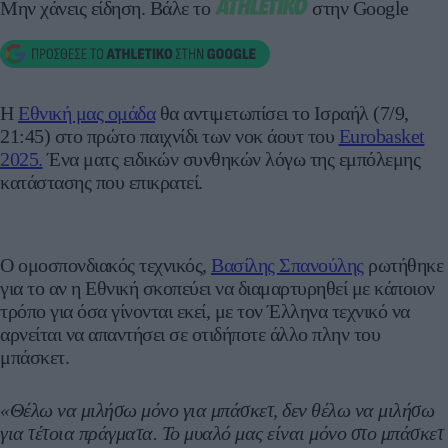
Μην χάνεις είδηση.
Βάλε το
στην Google
Η
Εθνική μας ομάδα
θα αντιμετωπίσει το Ισραήλ (7/9,
21:45) στο πρώτο παιχνίδι των νοκ άουτ του
Eurobasket
2025.
Ένα ματς ειδικών συνθηκών λόγω της εμπόλεμης
κατάστασης που επικρατεί.
Ο ομοσπονδιακός τεχνικός,
Βασίλης Σπανούλης
ρωτήθηκε
για το αν η Εθνική σκοπεύει να διαμαρτυρηθεί με κάποιον
τρόπο για όσα γίνονται εκεί, με τον Έλληνα τεχνικό να
αρνείται να απαντήσει σε οτιδήποτε άλλο πλην του
μπάσκετ.
«Θέλω να μιλήσω μόνο για μπάσκετ, δεν θέλω να μιλήσω
για τέτοια πράγματα. Το μυαλό μας είναι μόνο στο μπάσκετ