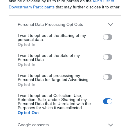
also be disclosed by us to third parties on the
IAB’s List of
Ο Βασίλης Σπανούλης ερωτήθηκε για την εμπόλεμη κατάσταση στο
Downstream Participants
that may further disclose it to other
Ισραήλ, την επόμενη αντίπαλο της Εθνικής, με τον ομοσπονδιακό
third parties.
τεχνικό να εστιάζει αποκλειστικά στο μπάσκετ.
Please note that this website/app uses one or more Google
Personal Data Processing Opt Outs
services and may gather and store information including but
not limited to your visit or usage behaviour. You may click to
I want to opt-out of the Sharing of my
Μοιραστείτε το
personal data.
grant or deny consent to Google and its third-party tags to
Opted In
use your data for below specified purposes in below Google
consent section.
I want to opt-out of the Sale of my
Ο Βασίλης Σπανούλης - Πηγή: Eurokinissi
Personal Data.
Opted In
I want to opt-out of processing my
Personal Data for Targeted Advertising.
Opted In
I want to opt-out of Collection, Use,
Retention, Sale, and/or Sharing of my
Personal Data that Is Unrelated with the
Purposes for which it was collected.
Opted Out
Google consents