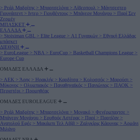
>
Ρεάλ Μαδρίτης
>
Μπαρτσελόνα
>
Λίβερπουλ
>
Μάντσεστερ
Γιουνάιτεντ
>
Ιντερ
>
Γιουβέντους
>
Μπάγερν Μονάχου
>
Παρί Σεν
Ζερμέν
ΜΠΑΣΚΕΤ
ΕΛΛΑΔΑ
>
Stoiximan GBL
>
Elite League
>
Α1 Γυναικών
>
Εθνική Ελλάδας
μπάσκετ
ΔΙΕΘΝΗ
>
EuroLeague
>
NBA
>
EuroCup
>
Basketball Champions League
>
Europe Cup
ΟΜΑΔΕΣ ΕΛΛΑΔΑ
>
ΑΕΚ
>
Άρης
>
Ηρακλής
>
Καρδίτσα
>
Κολοσσός
>
Μαρούσι
>
Μύκονος
>
Ολυμπιακός
>
Παναθηναϊκός
>
Πανιώνιος
>
ΠΑΟΚ
>
Περιστέρι
>
Προμηθέας
ΟΜΑΔΕΣ EUROLEAGUE
>
Ρεάλ Μαδρίτης
>
Μπαρτσελόνα
>
Μονακό
>
Φενέρμπαχτσε
>
Μπάγερν Μονάχου
>
Ερυθρός Αστέρας
>
Παρί
>
Παρτίζαν
>
Ανατολού Εφές
>
Μακάμπι Τελ Αβίβ
>
Ζαλγκίρις Κάουνας
>
Αρμάνι
Μιλάνο
ΟΜΑΔΕΣ ΝΒΑ