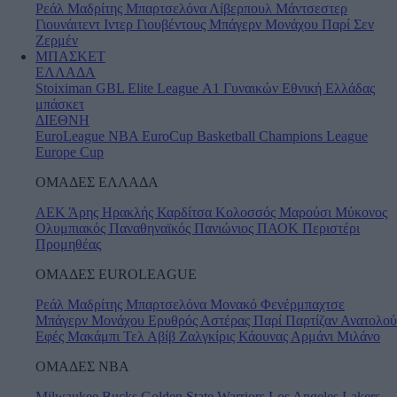
Ρεάλ Μαδρίτης
Μπαρτσελόνα
Λίβερπουλ
Μάντσεστερ
Γιουνάιτεντ
Ιντερ
Γιουβέντους
Μπάγερν Μονάχου
Παρί Σεν
Ζερμέν
ΜΠΑΣΚΕΤ
ΕΛΛΑΔΑ
Stoiximan GBL
Elite League
Α1 Γυναικών
Εθνική Ελλάδας
μπάσκετ
ΔΙΕΘΝΗ
EuroLeague
NBA
EuroCup
Basketball Champions League
Europe Cup
ΟΜΑΔΕΣ ΕΛΛΑΔΑ
ΑΕΚ
Άρης
Ηρακλής
Καρδίτσα
Κολοσσός
Μαρούσι
Μύκονος
Ολυμπιακός
Παναθηναϊκός
Πανιώνιος
ΠΑΟΚ
Περιστέρι
Προμηθέας
ΟΜΑΔΕΣ EUROLEAGUE
Ρεάλ Μαδρίτης
Μπαρτσελόνα
Μονακό
Φενέρμπαχτσε
Μπάγερν Μονάχου
Ερυθρός Αστέρας
Παρί
Παρτίζαν
Ανατολού
Εφές
Μακάμπι Τελ Αβίβ
Ζαλγκίρις Κάουνας
Αρμάνι Μιλάνο
ΟΜΑΔΕΣ ΝΒΑ
Milwaukee Bucks
Golden State Warriors
Los Angeles Lakers