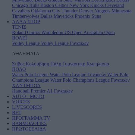
Chicago Bulls
Boston Celtics
New York Knicks
Cleveland
Cavaliers
Oklahoma City Thunder
Denver Nuggets
Minnesota
Timberwolves
Dallas Mavericks
Phoenix Suns
ΑΛΛΑ ΣΠΟΡ
ΤΕΝΙΣ
Roland Garros
Wimbledon
US Open
Australian Open
ΒΟΛΕΪ
Volley League
Volley League Γυναικών
ΑΘΛΗΜΑΤΑ
Στίβος
Κολύμβηση
Πάλη
Γυμναστική
Κωπηλασία
ΠΟΛΟ
Water Polo League
Water Polo League Γυναικών
Water Polo
Champions League
Water Polo Champions League Γυναικών
ΧΑΝΤΜΠΟΛ
Handball Premier
Α1 Γυναικών
AUTO - MOTO
VOICES
LIVESCORES
BET
ΠΡΟΓΡΑΜΜΑ TV
ΒΑΘΜΟΛΟΓΙΕΣ
ΠΡΩΤΟΣΕΛΙΔΑ