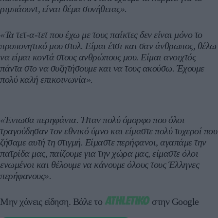
ριμπάουντ, είναι θέμα συνήθειας».
«Τα τετ-α-τετ που έχω με τους παίκτες δεν είναι μόνο το
προπονητικό μου στυλ. Είμαι έτσι και σαν άνθρωπος, θέλω
να είμαι κοντά στους ανθρώπους μου. Είμαι ανοιχτός
πάντα στο να συζητήσουμε και να τους ακούσω. Έχουμε
πολύ καλή επικοινωνία».
«Ένιωσα περηφάνια. Ήταν πολύ όμορφο που όλοι
τραγούδησαν τον εθνικό ύμνο και είμαστε πολύ τυχεροί που
ζήσαμε αυτή τη στιγμή. Είμαστε περήφανοι, αγαπάμε την
πατρίδα μας, παίζουμε για την χώρα μας, είμαστε όλοι
ενωμένοι και θέλουμε να κάνουμε όλους τους Έλληνες
περήφανους».
Μην χάνεις είδηση.
Βάλε το
στην Google