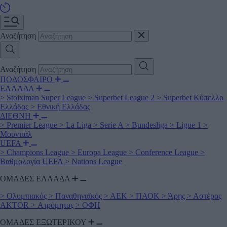
Αναζήτηση
Αναζήτηση
ΠΟΔΟΣΦΑΙΡΟ
ΕΛΛΑΔΑ
>
Stoiximan Super League
>
Superbet League 2
>
Superbet Κύπελλο
Ελλάδας
>
Εθνική Ελλάδας
ΔΙΕΘΝΗ
>
Premier League
>
La Liga
>
Serie A
>
Bundesliga
>
Ligue 1
>
Μουντιάλ
UEFA
>
Champions League
>
Europa League
>
Conference League
>
Βαθμολογία UEFA
>
Nations League
ΟΜΑΔΕΣ ΕΛΛΑΔΑ
>
Ολυμπιακός
>
Παναθηναϊκός
>
ΑΕΚ
>
ΠΑΟΚ
>
Άρης
>
Αστέρας
AKTOR
>
Ατρόμητος
>
ΟΦΗ
ΟΜΑΔΕΣ ΕΞΩΤΕΡΙΚΟΥ