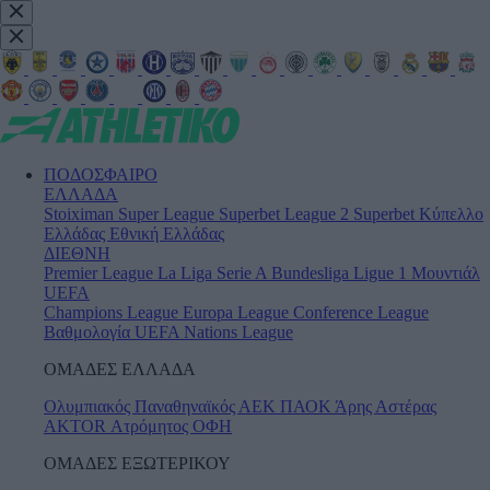
ΠΟΔΟΣΦΑΙΡΟ
ΕΛΛΑΔΑ
Stoiximan Super League
Superbet League 2
Superbet Κύπελλο
Ελλάδας
Εθνική Ελλάδας
ΔΙΕΘΝΗ
Premier League
La Liga
Serie A
Bundesliga
Ligue 1
Μουντιάλ
UEFA
Champions League
Europa League
Conference League
Βαθμολογία UEFA
Nations League
ΟΜΑΔΕΣ ΕΛΛΑΔΑ
Ολυμπιακός
Παναθηναϊκός
ΑΕΚ
ΠΑΟΚ
Άρης
Αστέρας
AKTOR
Ατρόμητος
ΟΦΗ
ΟΜΑΔΕΣ ΕΞΩΤΕΡΙΚΟΥ