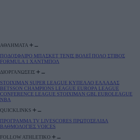
ΑΘΛΗΜΑΤΑ
ΠΟΔΟΣΦΑΙΡΟ
ΜΠΑΣΚΕΤ
ΤΕΝΙΣ
ΒΟΛΕΪ
ΠΟΛΟ
ΣΤΙΒΟΣ
FORMULA 1
ΧΑΝΤΜΠΟΛ
ΔΙΟΡΓΑΝΩΣΕΙΣ
STOIXIMAN SUPER LEAGUE
ΚΥΠΕΛΛΟ ΕΛΛΑΔΑΣ
BETSSON
CHAMPIONS LEAGUE
EUROPA LEAGUE
CONFERENCE LEAGUE
STOIXIMAN GBL
EUROLEAGUE
NBA
QUICKLINKS
ΠΡΟΓΡΑΜΜΑ TV
LIVESCORES
ΠΡΩΤΟΣΕΛΙΔΑ
ΒΑΘΜΟΛΟΓΙΕΣ
VOICES
FOLLOW ATHLETIKO