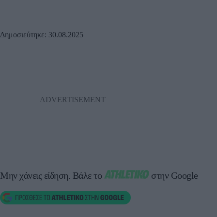
Δημοσιεύτηκε: 30.08.2025
Μην χάνεις είδηση.
Βάλε το
στην Google