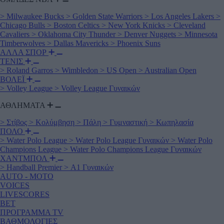
>
Milwaukee Bucks
>
Golden State Warriors
>
Los Angeles Lakers
>
Chicago Bulls
>
Boston Celtics
>
New York Knicks
>
Cleveland
Cavaliers
>
Oklahoma City Thunder
>
Denver Nuggets
>
Minnesota
Timberwolves
>
Dallas Mavericks
>
Phoenix Suns
ΑΛΛΑ ΣΠΟΡ
ΤΕΝΙΣ
>
Roland Garros
>
Wimbledon
>
US Open
>
Australian Open
ΒΟΛΕΪ
>
Volley League
>
Volley League Γυναικών
ΑΘΛΗΜΑΤΑ
>
Στίβος
>
Κολύμβηση
>
Πάλη
>
Γυμναστική
>
Κωπηλασία
ΠΟΛΟ
>
Water Polo League
>
Water Polo League Γυναικών
>
Water Polo
Champions League
>
Water Polo Champions League Γυναικών
ΧΑΝΤΜΠΟΛ
>
Handball Premier
>
Α1 Γυναικών
AUTO - MOTO
VOICES
LIVESCORES
BET
ΠΡΟΓΡΑΜΜΑ TV
ΒΑΘΜΟΛΟΓΙΕΣ