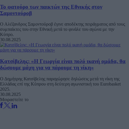
Το φατούρο των παικτών της Εθνικής στον
Σαμοντούροβ
Ο Αλέξανδρος Σαμοντούροβ έγινε αποδέκτης πειράγματος από τους
συμπαίκτες του στην Εθνική μετά το φινάλε του αγώνα με την
Κύπρο.
30.08.2025
Κατσίβελης: «Η Γεωργία είναι πολύ ικανή ομάδα, θα
δώσουμε μάχη για να πάρουμε τη νίκη»
Ο Δημήτρης Κατσίβελης παραχώρησε δηλώσεις μετά τη νίκη της
Ελλάδας επί της Κύπρου στη δεύτερη αγωνιστική του Eurobasket
2025.
30.08.2025
Μοιραστείτε το