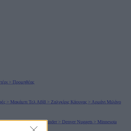
τέρι
>
Προμηθέας
φές
>
Μακάμπι Τελ Αβίβ
>
Ζαλγκίρις Κάουνας
>
Αρμάνι Μιλάνο
iers
>
Oklahoma City Thunder
>
Denver Nuggets
>
Minnesota