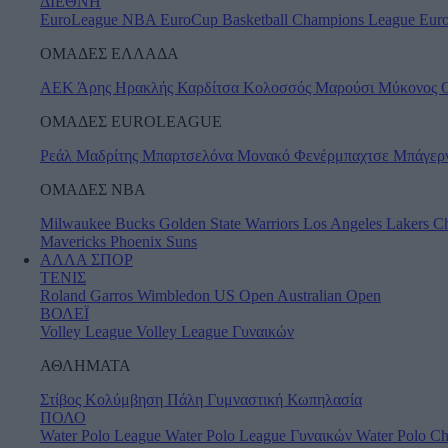
ΔΙΕΘΝΗ
EuroLeague
NBA
EuroCup
Basketball Champions League
Eur
ΟΜΑΔΕΣ ΕΛΛΑΔΑ
ΑΕΚ
Άρης
Ηρακλής
Καρδίτσα
Κολοσσός
Μαρούσι
Μύκονος
ΟΜΑΔΕΣ EUROLEAGUE
Ρεάλ Μαδρίτης
Μπαρτσελόνα
Μονακό
Φενέρμπαχτσε
Μπάγερ
ΟΜΑΔΕΣ ΝΒΑ
Milwaukee Bucks
Golden State Warriors
Los Angeles Lakers
Ch
Mavericks
Phoenix Suns
ΑΛΛΑ ΣΠΟΡ
ΤΕΝΙΣ
Roland Garros
Wimbledon
US Open
Australian Open
ΒΟΛΕΪ
Volley League
Volley League Γυναικών
ΑΘΛΗΜΑΤΑ
Στίβος
Κολύμβηση
Πάλη
Γυμναστική
Κωπηλασία
ΠΟΛΟ
Water Polo League
Water Polo League Γυναικών
Water Polo C