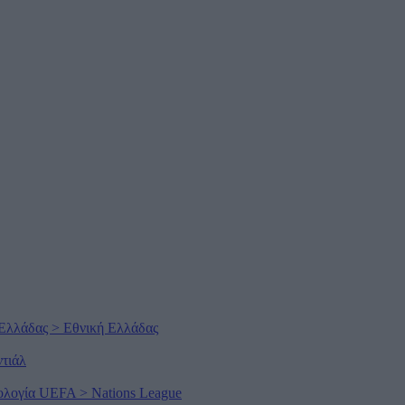
 Ελλάδας
>
Εθνική Ελλάδας
τιάλ
ολογία UEFA
>
Nations League