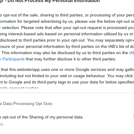
gr -
Do Not Process My Personal Information
to opt-out of the sale, sharing to third parties, or processing of your per
formation for targeted advertising by us, please use the below opt-out s
r selection. Please note that after your opt-out request is processed y
eing interest-based ads based on personal information utilized by us or
disclosed to third parties prior to your opt-out. You may separately opt-
losure of your personal information by third parties on the IAB’s list of
. This information may also be disclosed by us to third parties on the
IA
hampions League
>
Water Polo Champions League Γυναικών
Participants
that may further disclose it to other third parties.
 that this website/app uses one or more Google services and may gath
including but not limited to your visit or usage behaviour. You may click 
 to Google and its third-party tags to use your data for below specifi
ogle consent section.
l Data Processing Opt Outs
o opt-out of the Sharing of my personal data.
In