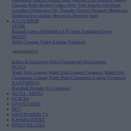
Chicago Bulls
Boston Celtics
New York Knicks
Cleveland
Cavaliers
Oklahoma City Thunder
Denver Nuggets
Minnesota
Timberwolves
Dallas Mavericks
Phoenix Suns
ΑΛΛΑ ΣΠΟΡ
ΤΕΝΙΣ
Roland Garros
Wimbledon
US Open
Australian Open
ΒΟΛΕΪ
Volley League
Volley League Γυναικών
ΑΘΛΗΜΑΤΑ
Στίβος
Κολύμβηση
Πάλη
Γυμναστική
Κωπηλασία
ΠΟΛΟ
Water Polo League
Water Polo League Γυναικών
Water Polo
Champions League
Water Polo Champions League Γυναικών
ΧΑΝΤΜΠΟΛ
Handball Premier
Α1 Γυναικών
AUTO - MOTO
VOICES
LIVESCORES
BET
ΠΡΟΓΡΑΜΜΑ TV
ΒΑΘΜΟΛΟΓΙΕΣ
ΠΡΩΤΟΣΕΛΙΔΑ