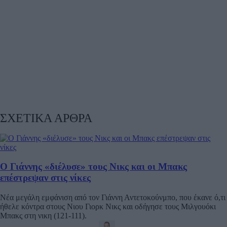
ΣΧΕΤΙΚΑ ΑΡΘΡΑ
Ο Γιάννης «διέλυσε» τους Νικς και οι Μπακς
επέστρεψαν στις νίκες
Νέα μεγάλη εμφάνιση από τον Γιάννη Αντετοκούνμπο, που έκανε ό,τι
ήθελε κόντρα στους Νιου Γιορκ Νικς και οδήγησε τους Μιλγουόκι
Μπακς στη νικη (121-111).