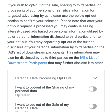
If you wish to opt-out of the sale, sharing to third parties, or
Μοιραστείτε το
processing of your personal or sensitive information for
targeted advertising by us, please use the below opt-out
section to confirm your selection. Please note that after your
opt-out request is processed you may continue seeing
O Tζον Πουλακίδας, μαθητής στο Yale, Πηγή: Erica
interest-based ads based on personal information utilized by
Denhoff/Icon Sportswire via Getty Images)
us or personal information disclosed to third parties prior to
your opt-out. You may separately opt-out of the further
disclosure of your personal information by third parties on the
IAB’s list of downstream participants. This information may
also be disclosed by us to third parties on the
IAB’s List of
Downstream Participants
that may further disclose it to other
third parties.
Please note that this website/app uses one or more Google
Personal Data Processing Opt Outs
services and may gather and store information including but
not limited to your visit or usage behaviour. You may click to
I want to opt-out of the Sharing of my
personal data.
grant or deny consent to Google and its third-party tags to
Opted In
use your data for below specified purposes in below Google
consent section.
I want to opt-out of the Sale of my
Δημοσιεύτηκε: 28.10.2025
Personal Data.
VOICE