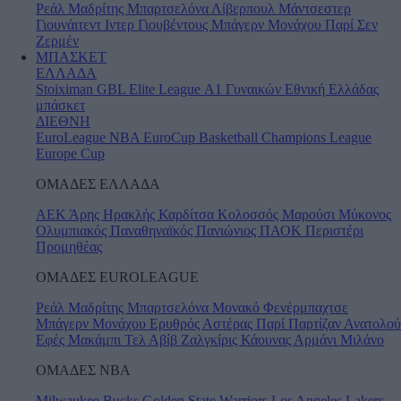
Ρεάλ Μαδρίτης
Μπαρτσελόνα
Λίβερπουλ
Μάντσεστερ
Γιουνάιτεντ
Ιντερ
Γιουβέντους
Μπάγερν Μονάχου
Παρί Σεν
Ζερμέν
ΜΠΑΣΚΕΤ
ΕΛΛΑΔΑ
Stoiximan GBL
Elite League
Α1 Γυναικών
Εθνική Ελλάδας
μπάσκετ
ΔΙΕΘΝΗ
EuroLeague
NBA
EuroCup
Basketball Champions League
Europe Cup
ΟΜΑΔΕΣ ΕΛΛΑΔΑ
ΑΕΚ
Άρης
Ηρακλής
Καρδίτσα
Κολοσσός
Μαρούσι
Μύκονος
Ολυμπιακός
Παναθηναϊκός
Πανιώνιος
ΠΑΟΚ
Περιστέρι
Προμηθέας
ΟΜΑΔΕΣ EUROLEAGUE
Ρεάλ Μαδρίτης
Μπαρτσελόνα
Μονακό
Φενέρμπαχτσε
Μπάγερν Μονάχου
Ερυθρός Αστέρας
Παρί
Παρτίζαν
Ανατολού
Εφές
Μακάμπι Τελ Αβίβ
Ζαλγκίρις Κάουνας
Αρμάνι Μιλάνο
ΟΜΑΔΕΣ ΝΒΑ
Milwaukee Bucks
Golden State Warriors
Los Angeles Lakers