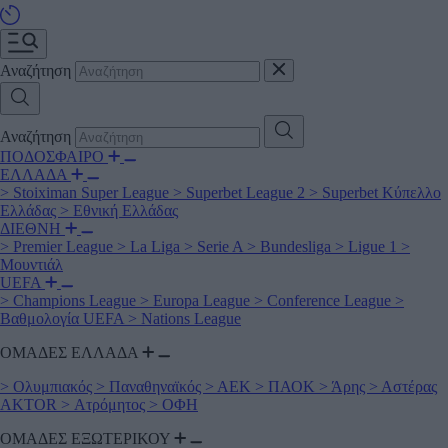
Αναζήτηση
Αναζήτηση
ΠΟΔΟΣΦΑΙΡΟ
ΕΛΛΑΔΑ
>
Stoiximan Super League
>
Superbet League 2
>
Superbet Κύπελλο
Ελλάδας
>
Εθνική Ελλάδας
ΔΙΕΘΝΗ
>
Premier League
>
La Liga
>
Serie A
>
Bundesliga
>
Ligue 1
>
Μουντιάλ
UEFA
>
Champions League
>
Europa League
>
Conference League
>
Βαθμολογία UEFA
>
Nations League
ΟΜΑΔΕΣ ΕΛΛΑΔΑ
>
Ολυμπιακός
>
Παναθηναϊκός
>
ΑΕΚ
>
ΠΑΟΚ
>
Άρης
>
Αστέρας
AKTOR
>
Ατρόμητος
>
ΟΦΗ
ΟΜΑΔΕΣ ΕΞΩΤΕΡΙΚΟΥ