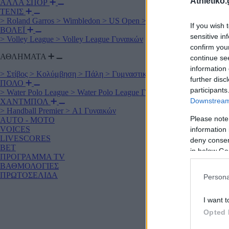
Athletiko.
ΑΛΛΑ ΣΠΟΡ
ΤΕΝΙΣ
>
Roland Garros
>
Wimbledon
>
US Open
>
Australian Open
If you wish 
ΒΟΛΕΪ
sensitive in
>
Volley League
>
Volley League Γυναικών
confirm you
ΑΘΛΗΜΑΤΑ
continue se
information 
>
Στίβος
>
Κολύμβηση
>
Πάλη
>
Γυμναστική
>
Κωπηλασία
further disc
ΠΟΛΟ
participants
>
Water Polo League
>
Water Polo League Γυναικών
>
Water Polo C
Downstream 
ΧΑΝΤΜΠΟΛ
>
Handball Premier
>
Α1 Γυναικών
Please note
AUTO - MOTO
VOICES
information 
LIVESCORES
deny consent
BET
in below Go
ΠΡΟΓΡΑΜΜΑ TV
ΒΑΘΜΟΛΟΓΙΕΣ
ΠΡΩΤΟΣΕΛΙΔΑ
Persona
I want t
Opted 