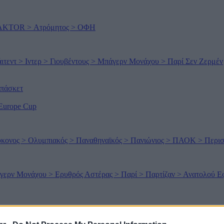
 AKTOR
>
Ατρόμητος
>
ΟΦΗ
άιτεντ
>
Ιντερ
>
Γιουβέντους
>
Μπάγερν Μονάχου
>
Παρί Σεν Ζερμέν
μπάσκετ
Europe Cup
κονος
>
Ολυμπιακός
>
Παναθηναϊκός
>
Πανιώνιος
>
ΠΑΟΚ
>
Περισ
γερν Μονάχου
>
Ερυθρός Αστέρας
>
Παρί
>
Παρτίζαν
>
Ανατολού Ε
Chicago Bulls
>
Boston Celtics
>
New York Knicks
>
Cleveland Caval