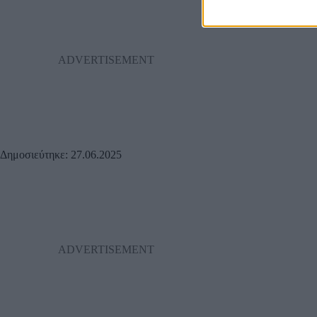
Δημοσιεύτηκε: 27.06.2025