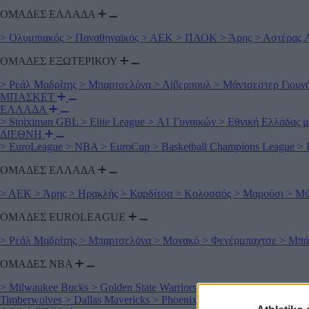
ΟΜΑΔΕΣ ΕΛΛΑΔΑ
>
Ολυμπιακός
>
Παναθηναϊκός
>
ΑΕΚ
>
ΠΑΟΚ
>
Άρης
>
Αστέρας
ΟΜΑΔΕΣ ΕΞΩΤΕΡΙΚΟΥ
>
Ρεάλ Μαδρίτης
>
Μπαρτσελόνα
>
Λίβερπουλ
>
Μάντσεστερ Γιουν
ΜΠΑΣΚΕΤ
ΕΛΛΑΔΑ
>
Stoiximan GBL
>
Elite League
>
Α1 Γυναικών
>
Εθνική Ελλάδας 
ΔΙΕΘΝΗ
>
EuroLeague
>
NBA
>
EuroCup
>
Basketball Champions League
>
ΟΜΑΔΕΣ ΕΛΛΑΔΑ
>
ΑΕΚ
>
Άρης
>
Ηρακλής
>
Καρδίτσα
>
Κολοσσός
>
Μαρούσι
>
Μύ
ΟΜΑΔΕΣ EUROLEAGUE
>
Ρεάλ Μαδρίτης
>
Μπαρτσελόνα
>
Μονακό
>
Φενέρμπαχτσε
>
Μπά
ΟΜΑΔΕΣ ΝΒΑ
>
Milwaukee Bucks
>
Golden State Warriors
>
Los Angeles Lakers
>
Timberwolves
>
Dallas Mavericks
>
Phoenix Suns