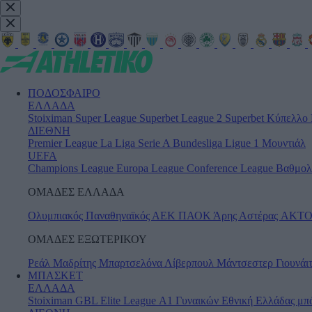
ΠΟΔΟΣΦΑΙΡΟ
ΕΛΛΑΔΑ
Stoiximan Super League
Superbet League 2
Superbet Κύπελλο
ΔΙΕΘΝΗ
Premier League
La Liga
Serie A
Bundesliga
Ligue 1
Μουντιάλ
UEFA
Champions League
Europa League
Conference League
Βαθμολ
ΟΜΑΔΕΣ ΕΛΛΑΔΑ
Ολυμπιακός
Παναθηναϊκός
ΑΕΚ
ΠΑΟΚ
Άρης
Αστέρας AKT
ΟΜΑΔΕΣ ΕΞΩΤΕΡΙΚΟΥ
Ρεάλ Μαδρίτης
Μπαρτσελόνα
Λίβερπουλ
Μάντσεστερ Γιουνάι
ΜΠΑΣΚΕΤ
ΕΛΛΑΔΑ
Stoiximan GBL
Elite League
Α1 Γυναικών
Εθνική Ελλάδας μπ