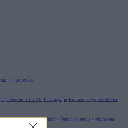
τέρι
>
Προμηθέας
φές
>
Μακάμπι Τελ Αβίβ
>
Ζαλγκίρις Κάουνας
>
Αρμάνι Μιλάνο
iers
>
Oklahoma City Thunder
>
Denver Nuggets
>
Minnesota