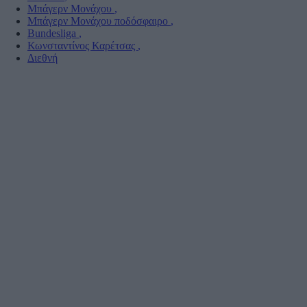
Μπάγερν Μονάχου
,
Μπάγερν Μονάχου ποδόσφαιρο
,
Bundesliga
,
Κωνσταντίνος Καρέτσας
,
Διεθνή