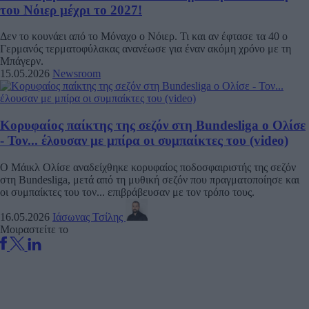
του Νόιερ μέχρι το 2027!
Δεν το κουνάει από το Μόναχο ο Νόιερ. Τι και αν έφτασε τα 40 ο
Γερμανός τερματοφύλακας ανανέωσε για έναν ακόμη χρόνο με τη
Μπάγερν.
15.05.2026
Newsroom
Κορυφαίος παίκτης της σεζόν στη Bundesliga ο Ολίσε
- Τον... έλουσαν με μπίρα οι συμπαίκτες του (video)
Ο Μάικλ Ολίσε αναδείχθηκε κορυφαίος ποδοσφαιριστής της σεζόν
στη Bundesliga, μετά από τη μυθική σεζόν που πραγματοποίησε και
οι συμπαίκτες του τον... επιβράβευσαν με τον τρόπο τους.
16.05.2026
Ιάσωνας Τσίλης
Μοιραστείτε το