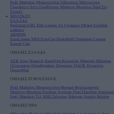
Ρεάλ Μαδρίτης
Μπαρτσελόνα
Λίβερπουλ
Μάντσεστερ
Γιουνάιτεντ
Ιντερ
Γιουβέντους
Μπάγερν Μονάχου
Παρί Σεν
Ζερμέν
ΜΠΑΣΚΕΤ
ΕΛΛΑΔΑ
Stoiximan GBL
Elite League
Α1 Γυναικών
Εθνική Ελλάδας
μπάσκετ
ΔΙΕΘΝΗ
EuroLeague
NBA
EuroCup
Basketball Champions League
Europe Cup
ΟΜΑΔΕΣ ΕΛΛΑΔΑ
ΑΕΚ
Άρης
Ηρακλής
Καρδίτσα
Κολοσσός
Μαρούσι
Μύκονος
Ολυμπιακός
Παναθηναϊκός
Πανιώνιος
ΠΑΟΚ
Περιστέρι
Προμηθέας
ΟΜΑΔΕΣ EUROLEAGUE
Ρεάλ Μαδρίτης
Μπαρτσελόνα
Μονακό
Φενέρμπαχτσε
Μπάγερν Μονάχου
Ερυθρός Αστέρας
Παρί
Παρτίζαν
Ανατολού
Εφές
Μακάμπι Τελ Αβίβ
Ζαλγκίρις Κάουνας
Αρμάνι Μιλάνο
ΟΜΑΔΕΣ ΝΒΑ
Milwaukee Bucks
Golden State Warriors
Los Angeles Lakers