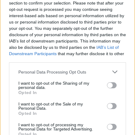
section to confirm your selection. Please note that after your
opt-out request is processed you may continue seeing
interest-based ads based on personal information utilized by
Το όνομα του
Κώστα
Καρέτσα
συνεχίζει να βρίσκεται
us or personal information disclosed to third parties prior to
ψηλά στις λίστες μεγάλων ευρωπαϊκών συλλόγων, με νέα
your opt-out. You may separately opt-out of the further
δημοσιεύματα να αποκαλύπτουν ενδιαφέρον και από την
disclosure of your personal information by third parties on the
Μπάγερν Μονάχου
.
IAB’s list of downstream participants. This information may
also be disclosed by us to third parties on the
IAB’s List of
Σύμφωνα με βελγικά ρεπορτάζ, ο
Βενσάν Κομπανί
έχει
Downstream Participants
that may further disclose it to other
ξεχωρίσει εδώ και καιρό την περίπτωση του 18χρονου
third parties.
μεσοεπιθετικού της
Γκενκ
, τον οποίο γνωρίζει από τα
Please note that this website/app uses one or more Google
χρόνια που βρισκόταν στις ακαδημίες της
Άντερλεχτ
.
Personal Data Processing Opt Outs
services and may gather and store information including but
not limited to your visit or usage behaviour. You may click to
I want to opt-out of the Sharing of my
personal data.
grant or deny consent to Google and its third-party tags to
Opted In
use your data for below specified purposes in below Google
Ο νεαρός Έλληνας διεθνής πραγματοποιεί εξαιρετική σεζόν
consent section.
στο Βέλγιο, μετρώντας
48 συμμετοχές
,
3 γκολ
και
18
I want to opt-out of the Sale of my
Personal Data.
ασίστ
, έχοντας ήδη καθιερωθεί ως ένα από τα μεγαλύτερα
Opted In
ταλέντα της γενιάς του στην Ευρώπη.
I want to opt-out of processing my
Personal Data for Targeted Advertising.
Την ίδια ώρα,
η Ντόρτμουντ παραμένει στο παιχνίδι της
Opted In