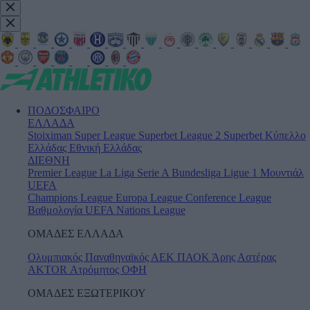
ΠΟΔΟΣΦΑΙΡΟ
ΕΛΛΑΔΑ
Stoiximan Super League
Superbet League 2
Superbet Κύπελλο
Ελλάδας
Εθνική Ελλάδας
ΔΙΕΘΝΗ
Premier League
La Liga
Serie A
Bundesliga
Ligue 1
Μουντιάλ
UEFA
Champions League
Europa League
Conference League
Βαθμολογία UEFA
Nations League
ΟΜΑΔΕΣ ΕΛΛΑΔΑ
Ολυμπιακός
Παναθηναϊκός
ΑΕΚ
ΠΑΟΚ
Άρης
Αστέρας
AKTOR
Ατρόμητος
ΟΦΗ
ΟΜΑΔΕΣ ΕΞΩΤΕΡΙΚΟΥ