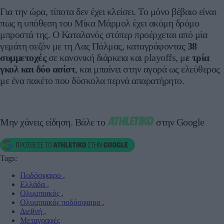
Για την ώρα, τίποτα δεν έχει κλείσει. Το μόνο βέβαιο είναι
πως η υπόθεση του Μίκα Μάρμολ έχει ακόμη δρόμο
μπροστά της. Ο Καταλανός στόπερ προέρχεται από μία
γεμάτη σεζόν με τη Λας Πάλμας, καταγράφοντας
38
συμμετοχές
σε κανονική διάρκεια και playoffs, μ
ε τρία
γκολ και δύο ασίστ
, και μπαίνει στην αγορά ως ελεύθερος
με ένα πακέτο που δύσκολα περνά απαρατήρητο.
Μην χάνεις είδηση.
Βάλε το
στην Google
Tags:
Ποδόσφαιρο
,
Ελλάδα
,
Ολυμπιακός
,
Ολυμπιακός ποδόσφαιρο
,
Διεθνή
,
Μεταγραφές