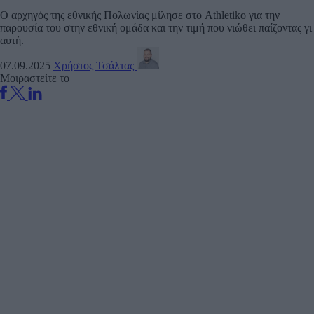
Ο αρχηγός της εθνικής Πολωνίας μίλησε στο Athletiko για την
παρουσία του στην εθνική ομάδα και την τιμή που νιώθει παίζοντας γι
αυτή.
07.09.2025
Χρήστος Τσάλτας
Μοιραστείτε το