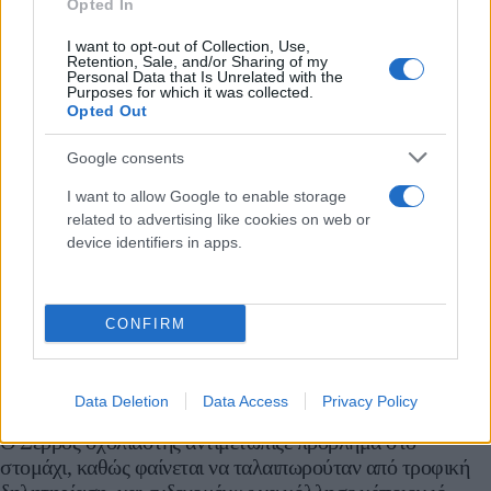
Opted In
Μην χάνεις είδηση.
Βάλε το
στην Google
I want to opt-out of Collection, Use,
Retention, Sale, and/or Sharing of my
Personal Data that Is Unrelated with the
Purposes for which it was collected.
Opted Out
Ένας από τους γνωστούς σχολιαστές της Σερβίας,
ο Σλόμπονταν Σάρενατς, οδηγήθηκε μέσω ασθενοφόρου
Google consents
εσπευσμένα στο νοσοκομείο μετά από την
ήττα των
Σέρβων κόντρα στην Φινλανδία
για τη φάση των 16 του
I want to allow Google to enable storage
related to advertising like cookies on web or
EuroBasket.
device identifiers in apps.
Σύμφωνα με πληροφορίες, ο Σάρενατς είχε προβλήματα
CONFIRM
και πριν από τον αγώνα, όπου έκανε έγχυση, ώστε να
μπορέσει να μεταδώσει τον αγώνα μεταξύ Σερβίας και
Φινλανδίας.
Data Deletion
Data Access
Privacy Policy
Ο Σέρβος σχολιαστής αντιμετώπιζε πρόβλημα στο
στομάχι, καθώς φαίνεται να ταλαιπωρούταν από τροφική