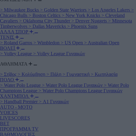
>
Milwaukee Bucks
>
Golden State Warriors
>
Los Angeles Lakers
>
Chicago Bulls
>
Boston Celtics
>
New York Knicks
>
Cleveland
Cavaliers
>
Oklahoma City Thunder
>
Denver Nuggets
>
Minnesota
Timberwolves
>
Dallas Mavericks
>
Phoenix Suns
ΑΛΛΑ ΣΠΟΡ
ΤΕΝΙΣ
>
Roland Garros
>
Wimbledon
>
US Open
>
Australian Open
ΒΟΛΕΪ
>
Volley League
>
Volley League Γυναικών
ΑΘΛΗΜΑΤΑ
>
Στίβος
>
Κολύμβηση
>
Πάλη
>
Γυμναστική
>
Κωπηλασία
ΠΟΛΟ
>
Water Polo League
>
Water Polo League Γυναικών
>
Water Polo
Champions League
>
Water Polo Champions League Γυναικών
ΧΑΝΤΜΠΟΛ
>
Handball Premier
>
Α1 Γυναικών
AUTO - MOTO
VOICES
LIVESCORES
BET
ΠΡΟΓΡΑΜΜΑ TV
ΒΑΘΜΟΛΟΓΙΕΣ