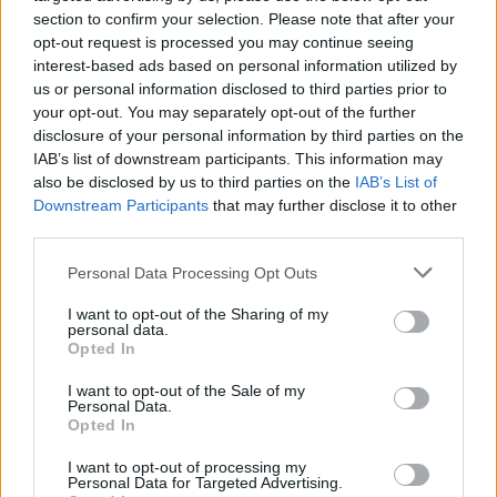
section to confirm your selection. Please note that after your
Δημοσιεύτηκε: 07.09.2025
opt-out request is processed you may continue seeing
VOICE
interest-based ads based on personal information utilized by
us or personal information disclosed to third parties prior to
your opt-out. You may separately opt-out of the further
disclosure of your personal information by third parties on the
IAB’s list of downstream participants. This information may
also be disclosed by us to third parties on the
IAB’s List of
VOICE
Τζωρτζίνα Μπασλή
Downstream Participants
that may further disclose it to other
third parties.
Please note that this website/app uses one or more Google
Personal Data Processing Opt Outs
services and may gather and store information including but
not limited to your visit or usage behaviour. You may click to
I want to opt-out of the Sharing of my
personal data.
grant or deny consent to Google and its third-party tags to
Opted In
use your data for below specified purposes in below Google
consent section.
I want to opt-out of the Sale of my
Personal Data.
Opted In
I want to opt-out of processing my
Personal Data for Targeted Advertising.