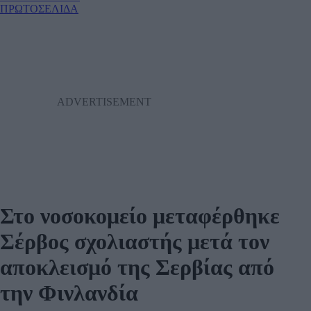
ΠΡΩΤΟΣΕΛΙΔΑ
Στο νοσοκομείο μεταφέρθηκε
Σέρβος σχολιαστής μετά τον
αποκλεισμό της Σερβίας από
την Φινλανδία