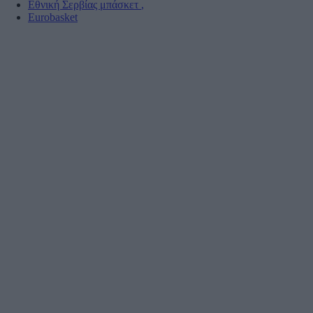
Εθνική Σερβίας μπάσκετ
,
Eurobasket