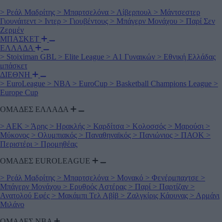
>
Ρεάλ Μαδρίτης
>
Μπαρτσελόνα
>
Λίβερπουλ
>
Μάντσεστερ
Γιουνάιτεντ
>
Ιντερ
>
Γιουβέντους
>
Μπάγερν Μονάχου
>
Παρί Σεν
Ζερμέν
ΜΠΑΣΚΕΤ
ΕΛΛΑΔΑ
>
Stoiximan GBL
>
Elite League
>
Α1 Γυναικών
>
Εθνική Ελλάδας
μπάσκετ
ΔΙΕΘΝΗ
>
EuroLeague
>
NBA
>
EuroCup
>
Basketball Champions League
>
Europe Cup
ΟΜΑΔΕΣ ΕΛΛΑΔΑ
>
ΑΕΚ
>
Άρης
>
Ηρακλής
>
Καρδίτσα
>
Κολοσσός
>
Μαρούσι
>
Μύκονος
>
Ολυμπιακός
>
Παναθηναϊκός
>
Πανιώνιος
>
ΠΑΟΚ
>
Περιστέρι
>
Προμηθέας
ΟΜΑΔΕΣ EUROLEAGUE
>
Ρεάλ Μαδρίτης
>
Μπαρτσελόνα
>
Μονακό
>
Φενέρμπαχτσε
>
Μπάγερν Μονάχου
>
Ερυθρός Αστέρας
>
Παρί
>
Παρτίζαν
>
Ανατολού Εφές
>
Μακάμπι Τελ Αβίβ
>
Ζαλγκίρις Κάουνας
>
Αρμάνι
Μιλάνο
ΟΜΑΔΕΣ ΝΒΑ