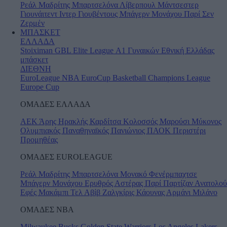
Ρεάλ Μαδρίτης
Μπαρτσελόνα
Λίβερπουλ
Μάντσεστερ
Γιουνάιτεντ
Ιντερ
Γιουβέντους
Μπάγερν Μονάχου
Παρί Σεν
Ζερμέν
ΜΠΑΣΚΕΤ
ΕΛΛΑΔΑ
Stoiximan GBL
Elite League
Α1 Γυναικών
Εθνική Ελλάδας
μπάσκετ
ΔΙΕΘΝΗ
EuroLeague
NBA
EuroCup
Basketball Champions League
Europe Cup
ΟΜΑΔΕΣ ΕΛΛΑΔΑ
ΑΕΚ
Άρης
Ηρακλής
Καρδίτσα
Κολοσσός
Μαρούσι
Μύκονος
Ολυμπιακός
Παναθηναϊκός
Πανιώνιος
ΠΑΟΚ
Περιστέρι
Προμηθέας
ΟΜΑΔΕΣ EUROLEAGUE
Ρεάλ Μαδρίτης
Μπαρτσελόνα
Μονακό
Φενέρμπαχτσε
Μπάγερν Μονάχου
Ερυθρός Αστέρας
Παρί
Παρτίζαν
Ανατολού
Εφές
Μακάμπι Τελ Αβίβ
Ζαλγκίρις Κάουνας
Αρμάνι Μιλάνο
ΟΜΑΔΕΣ ΝΒΑ
Milwaukee Bucks
Golden State Warriors
Los Angeles Lakers