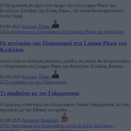
Ο Ολυμπιακός θα βρει στον δρόμο του στη League Phase του
Κυπέλλου Ελλάδας την Ελλάς Σύρου, την οποία θα αντιμετωπίσει
εκτός έδρας.
03.09.2025
Κώστας Τόπας
Οι αντίπαλοι του Ολυμπιακού στη League Phase του
Κυπέλλου
Αυτοί είναι οι τέσσερις αντίπαλες ομάδες τις οποίες θα αντιμετωπίσει
ο Ολυμπιακός στη League Phase του Κυπέλλου Ελλάδας Betsson.
03.09.2025
Κώστας Τόπας
Τι συμβαίνει με τον Γιάρεμτσουκ
Ο έμπειρος επιθετικός του Ολυμπιακού, Ρόμαν Γιάρεμτσουκ, δεν θα
αγωνιστεί με την Εθνική του ομάδα…
02.09.2025
Διονύσης Βερβελές