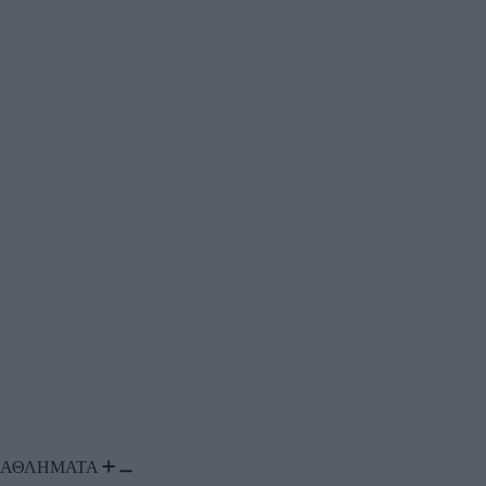
ΑΘΛΗΜΑΤΑ