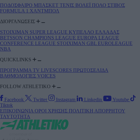
ΠΟΔΟΣΦΑΙΡΟ
ΜΠΑΣΚΕΤ
ΤΕΝΙΣ
ΒΟΛΕΪ
ΠΟΛΟ
ΣΤΙΒΟΣ
FORMULA 1
ΧΑΝΤΜΠΟΛ
ΔΙΟΡΓΑΝΩΣΕΙΣ
STOIXIMAN SUPER LEAGUE
ΚΥΠΕΛΛΟ ΕΛΛΑΔΑΣ
BETSSON
CHAMPIONS LEAGUE
EUROPA LEAGUE
CONFERENCE LEAGUE
STOIXIMAN GBL
EUROLEAGUE
NBA
QUICKLINKS
ΠΡΟΓΡΑΜΜΑ TV
LIVESCORES
ΠΡΩΤΟΣΕΛΙΔΑ
ΒΑΘΜΟΛΟΓΙΕΣ
VOICES
FOLLOW ATHLETIKO
Facebook
Twitter
Instagram
Linkedin
Youtube
Tiktok
ΕΠΙΚΟΙΝΩΝΙΑ
ΟΡΟΙ ΧΡΗΣΗΣ
ΠΟΛΙΤΙΚΗ ΑΠΟΡΡΗΤΟΥ
TAYTOTHTA