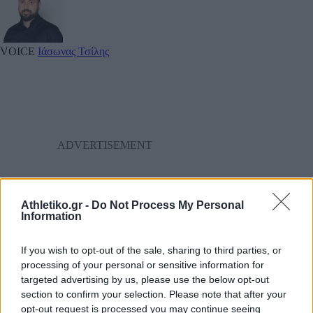
VOICE
Ιάσωνας Τσίλης
Athletiko.gr -
Do Not Process My Personal
Information
If you wish to opt-out of the sale, sharing to third parties, or
Μην χάνεις είδηση.
Βάλε το
στην Google
processing of your personal or sensitive information for
targeted advertising by us, please use the below opt-out
section to confirm your selection. Please note that after your
opt-out request is processed you may continue seeing