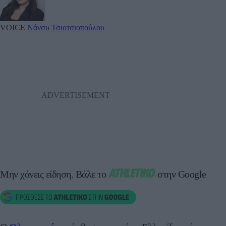
VOICE
Νάνσυ Τσιοτσιοπούλου
Μην χάνεις είδηση.
Βάλε το
στην Google