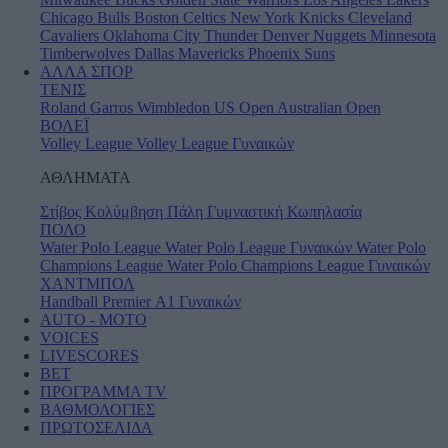
Chicago Bulls
Boston Celtics
New York Knicks
Cleveland
Cavaliers
Oklahoma City Thunder
Denver Nuggets
Minnesota
Timberwolves
Dallas Mavericks
Phoenix Suns
ΑΛΛΑ ΣΠΟΡ
ΤΕΝΙΣ
Roland Garros
Wimbledon
US Open
Australian Open
ΒΟΛΕΪ
Volley League
Volley League Γυναικών
ΑΘΛΗΜΑΤΑ
Στίβος
Κολύμβηση
Πάλη
Γυμναστική
Κωπηλασία
ΠΟΛΟ
Water Polo League
Water Polo League Γυναικών
Water Polo
Champions League
Water Polo Champions League Γυναικών
ΧΑΝΤΜΠΟΛ
Handball Premier
Α1 Γυναικών
AUTO - MOTO
VOICES
LIVESCORES
BET
ΠΡΟΓΡΑΜΜΑ TV
ΒΑΘΜΟΛΟΓΙΕΣ
ΠΡΩΤΟΣΕΛΙΔΑ