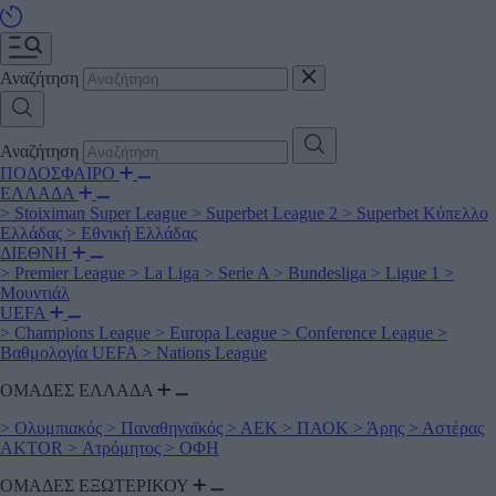
Αναζήτηση
Αναζήτηση
ΠΟΔΟΣΦΑΙΡΟ
ΕΛΛΑΔΑ
>
Stoiximan Super League
>
Superbet League 2
>
Superbet Κύπελλο
Ελλάδας
>
Εθνική Ελλάδας
ΔΙΕΘΝΗ
>
Premier League
>
La Liga
>
Serie A
>
Bundesliga
>
Ligue 1
>
Μουντιάλ
UEFA
>
Champions League
>
Europa League
>
Conference League
>
Βαθμολογία UEFA
>
Nations League
ΟΜΑΔΕΣ ΕΛΛΑΔΑ
>
Ολυμπιακός
>
Παναθηναϊκός
>
ΑΕΚ
>
ΠΑΟΚ
>
Άρης
>
Αστέρας
AKTOR
>
Ατρόμητος
>
ΟΦΗ
ΟΜΑΔΕΣ ΕΞΩΤΕΡΙΚΟΥ