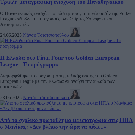
Τριπλή μεταγραφική ενίσχυση του Παναθηναϊκού
Ο Παναθηναϊκός ενισχύει το ρόστερ του για τη νέα σεζόν της Volley
League ανδρών με μεταγραφές των Σπίριτο, Σαβόφσκι και
Ατσιομπανιτέι.
24.06.2025
Νάνσυ Τσιοτσιοπούλου
Η Ελλάδα στο Final Four του Golden European
League - Το πρόγραμμα
Διαμορφώθηκε το πρόγραμμα της τελικής φάσης του Golden
European League με την Ελλάδα να ανοίγει την αυλαία των
ημιτελικών.
23.06.2025
Νάνσυ Τσιοτσιοπούλου
Από το σχολικό πρωτάθλημα με υποτροφία στις ΗΠΑ
ο Μανίκας: «Δεν βλέπω την ώρα να πάω...»