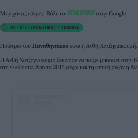
Μην χάνεις είδηση.
Βάλε το
στην Google
Παίκτρια του
Παναθηναϊκού
είναι η Ανθή Χατζηγιακουμή.
Η Ανθή Χατζηγιακουμή ξεκίνησε να παίζει μπάσκετ στην Κ
στη Φλόριντα. Από το 2015 μέχρι και τη φετινή σεζόν η 