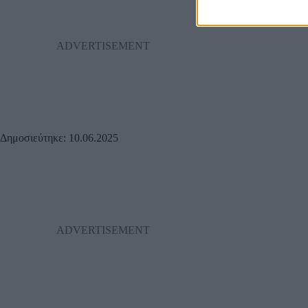
Δημοσιεύτηκε: 10.06.2025