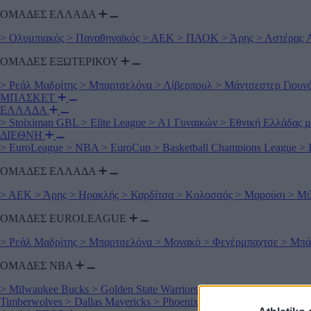
ΟΜΑΔΕΣ ΕΛΛΑΔΑ
>
Ολυμπιακός
>
Παναθηναϊκός
>
ΑΕΚ
>
ΠΑΟΚ
>
Άρης
>
Αστέρας
ΟΜΑΔΕΣ ΕΞΩΤΕΡΙΚΟΥ
>
Ρεάλ Μαδρίτης
>
Μπαρτσελόνα
>
Λίβερπουλ
>
Μάντσεστερ Γιουν
ΜΠΑΣΚΕΤ
ΕΛΛΑΔΑ
>
Stoiximan GBL
>
Elite League
>
Α1 Γυναικών
>
Εθνική Ελλάδας 
ΔΙΕΘΝΗ
>
EuroLeague
>
NBA
>
EuroCup
>
Basketball Champions League
>
ΟΜΑΔΕΣ ΕΛΛΑΔΑ
>
ΑΕΚ
>
Άρης
>
Ηρακλής
>
Καρδίτσα
>
Κολοσσός
>
Μαρούσι
>
Μύ
ΟΜΑΔΕΣ EUROLEAGUE
>
Ρεάλ Μαδρίτης
>
Μπαρτσελόνα
>
Μονακό
>
Φενέρμπαχτσε
>
Μπά
ΟΜΑΔΕΣ ΝΒΑ
>
Milwaukee Bucks
>
Golden State Warriors
>
Los Angeles Lakers
>
Timberwolves
>
Dallas Mavericks
>
Phoenix Suns