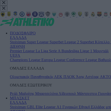
ΠΟΔΟΣΦΑΙΡΟ
ΕΛΛΑΔΑ
Stoiximan Super League
Superbet League 2
Superbet Κύπελλο
ΔΙΕΘΝΗ
Premier League
La Liga
Serie A
Bundesliga
Ligue 1
Μουντιάλ
UEFA
Champions League
Europa League
Conference League
Βαθμολ
ΟΜΑΔΕΣ ΕΛΛΑΔΑ
Ολυμπιακός
Παναθηναϊκός
ΑΕΚ
ΠΑΟΚ
Άρης
Αστέρας AKT
ΟΜΑΔΕΣ ΕΞΩΤΕΡΙΚΟΥ
Ρεάλ Μαδρίτης
Μπαρτσελόνα
Λίβερπουλ
Μάντσεστερ Γιουνάι
ΜΠΑΣΚΕΤ
ΕΛΛΑΔΑ
Stoiximan GBL
Elite League
Α1 Γυναικών
Εθνική Ελλάδας μπ