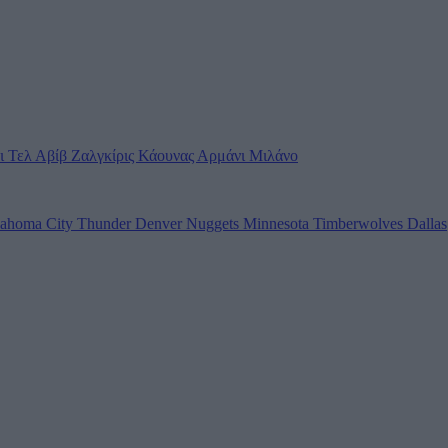
ι Τελ Αβίβ
Ζαλγκίρις Κάουνας
Αρμάνι Μιλάνο
ahoma City Thunder
Denver Nuggets
Minnesota Timberwolves
Dallas