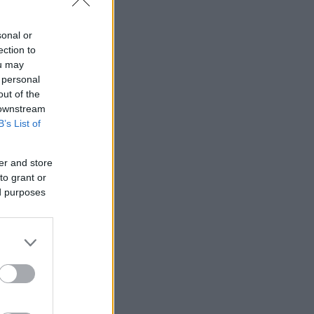
sonal or
ection to
ou may
 personal
out of the
 downstream
B’s List of
er and store
to grant or
ed purposes