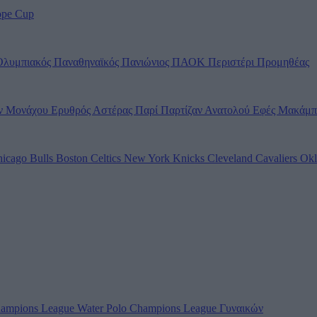
ope Cup
Ολυμπιακός
Παναθηναϊκός
Πανιώνιος
ΠΑΟΚ
Περιστέρι
Προμηθέας
ν Μονάχου
Ερυθρός Αστέρας
Παρί
Παρτίζαν
Ανατολού Εφές
Μακάμπ
icago Bulls
Boston Celtics
New York Knicks
Cleveland Cavaliers
Okl
hampions League
Water Polo Champions League Γυναικών