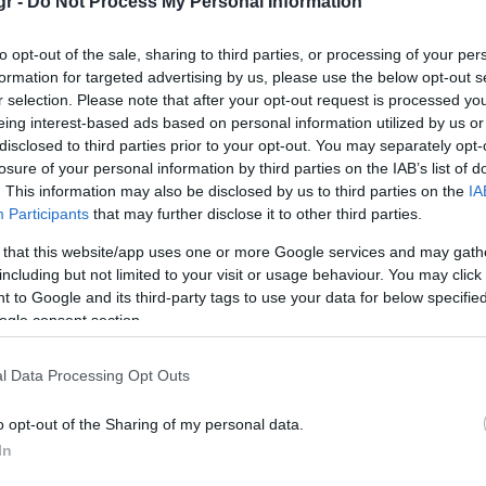
gr -
Do Not Process My Personal Information
to opt-out of the sale, sharing to third parties, or processing of your per
formation for targeted advertising by us, please use the below opt-out s
r selection. Please note that after your opt-out request is processed y
eing interest-based ads based on personal information utilized by us or
disclosed to third parties prior to your opt-out. You may separately opt-
losure of your personal information by third parties on the IAB’s list of
. This information may also be disclosed by us to third parties on the
IA
hampions League
>
Water Polo Champions League Γυναικών
Participants
that may further disclose it to other third parties.
 that this website/app uses one or more Google services and may gath
including but not limited to your visit or usage behaviour. You may click 
 to Google and its third-party tags to use your data for below specifi
ogle consent section.
l Data Processing Opt Outs
o opt-out of the Sharing of my personal data.
In