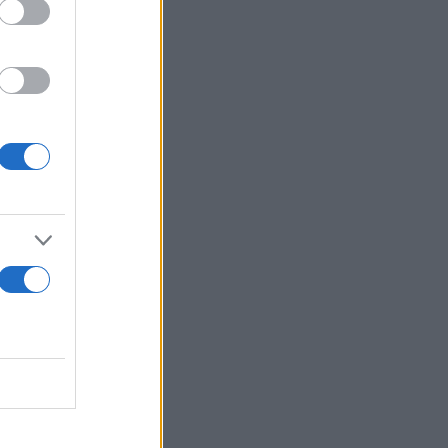
υ συλλόγου.