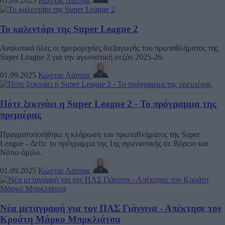
01.09.2025
Κώστας Λάππας
Το καλεντάρι της Super League 2
Αναλυτικά όλες οι ημερομηνίες διεξαγωγής του πρωταθλήματος της
Super League 2 για την αγωνιστική σεζόν 2025-26.
01.09.2025
Κώστας Λάππας
Πότε ξεκινάει η Super League 2 - Το πρόγραμμα της
πρεμιέρας
Πραγματοποιήθηκε η κλήρωση του πρωταθλήματος της Super
League - Δείτε το πρόγραμμα της 1ης αγωνιστικής σε Βόρειο και
Νότιο όμιλο.
01.09.2025
Κώστας Λάππας
Νέα μεταγραφή για τον ΠΑΣ Γιάννινα - Απέκτησε τον
Κροάτη Μάρκο Μπρκλιάτσα