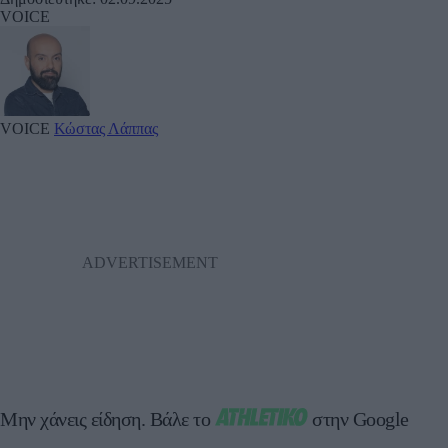
VOICE
VOICE
Κώστας Λάππας
Μην χάνεις είδηση.
Βάλε το
στην Google