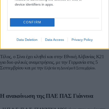
Ο 21χρονος τερματοφύλακας αποκτήθηκε με την μορφή
device identifiers in apps.
δανεισμού από την Ρίο Άβε για έναν χρόνο. Γνώριμός μας
από το ελληνικό πρωτάθλημα, μεγάλωσε ποδοσφαιρικά
στις ακαδημίες του Ολυμπιακού, πανηγυρίζοντας το 2024
CONFIRM
την κατάκτηση του Ευρωπαϊκού Κυπέλλου Νέων (UEFA
Youth League). Με την Κ19 του Ολυμπιακού είχε 22
συμμετοχές, ενώ με την Κ23 της Ρίο Άβε έπαιξε σε εννέα
Data Deletion
Data Access
Privacy Policy
αναμετρήσεις.
Τέλος, ο Σίνα έχει κληθεί και στην Εθνική Αλβανίας Κ21
για δυο φιλικές αναμετρήσεις, με την Γερμανία στις 5
Σεπτεμβρίου και με την
Ελβετία τη Δευτέρα 8 Σεπτεμβρίου.
H ανακοίνωση της ΠΑΕ ΠΑΣ Γιάννινα