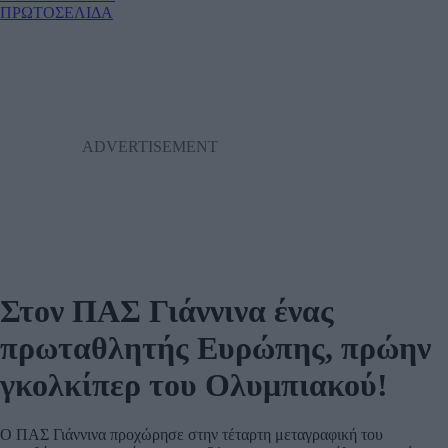
ΠΡΩΤΟΣΕΛΙΔΑ
Στον ΠΑΣ Γιάννινα ένας
πρωταθλητής Ευρώπης, πρώην
γκολκίπερ του Ολυμπιακού!
Ο ΠΑΣ Γιάννινα προχώρησε στην τέταρτη μεταγραφική του