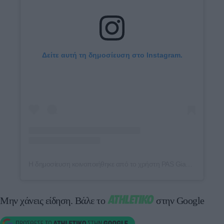
Δείτε αυτή τη δημοσίευση στο Instagram.
Η δημοσίευση κοινοποιήθηκε από το χρήστη PAS Giannina FC (@pasgianninafc)
Μην χάνεις είδηση.
Βάλε το
στην Google