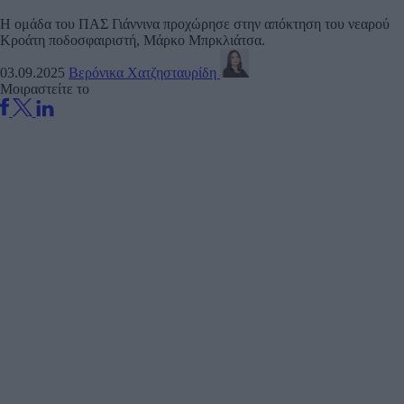
Η ομάδα του ΠΑΣ Γιάννινα προχώρησε στην απόκτηση του νεαρού
Κροάτη ποδοσφαιριστή, Μάρκο Μπρκλιάτσα.
03.09.2025
Βερόνικα Χατζησταυρίδη
Μοιραστείτε το