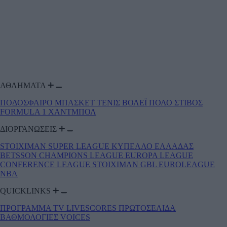
ΑΘΛΗΜΑΤΑ
ΠΟΔΟΣΦΑΙΡΟ
ΜΠΑΣΚΕΤ
ΤΕΝΙΣ
ΒΟΛΕΪ
ΠΟΛΟ
ΣΤΙΒΟΣ
FORMULA 1
ΧΑΝΤΜΠΟΛ
ΔΙΟΡΓΑΝΩΣΕΙΣ
STOIXIMAN SUPER LEAGUE
ΚΥΠΕΛΛΟ ΕΛΛΑΔΑΣ
BETSSON
CHAMPIONS LEAGUE
EUROPA LEAGUE
CONFERENCE LEAGUE
STOIXIMAN GBL
EUROLEAGUE
NBA
QUICKLINKS
ΠΡΟΓΡΑΜΜΑ TV
LIVESCORES
ΠΡΩΤΟΣΕΛΙΔΑ
ΒΑΘΜΟΛΟΓΙΕΣ
VOICES