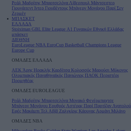
Ρεάλ Μαδρίτης
Μπαρτσελόνα
Λίβερπουλ
Μάντσεστερ
Γιουνάιτεντ
Ιντερ
Γιουβέντους
Μπάγερν Μονάχου
Παρί Σεν
Ζερμέν
ΜΠΑΣΚΕΤ
ΕΛΛΑΔΑ
Stoiximan GBL
Elite League
Α1 Γυναικών
Εθνική Ελλάδας
μπάσκετ
ΔΙΕΘΝΗ
EuroLeague
NBA
EuroCup
Basketball Champions League
Europe Cup
ΟΜΑΔΕΣ ΕΛΛΑΔΑ
ΑΕΚ
Άρης
Ηρακλής
Καρδίτσα
Κολοσσός
Μαρούσι
Μύκονος
Ολυμπιακός
Παναθηναϊκός
Πανιώνιος
ΠΑΟΚ
Περιστέρι
Προμηθέας
ΟΜΑΔΕΣ EUROLEAGUE
Ρεάλ Μαδρίτης
Μπαρτσελόνα
Μονακό
Φενέρμπαχτσε
Μπάγερν Μονάχου
Ερυθρός Αστέρας
Παρί
Παρτίζαν
Ανατολού
Εφές
Μακάμπι Τελ Αβίβ
Ζαλγκίρις Κάουνας
Αρμάνι Μιλάνο
ΟΜΑΔΕΣ ΝΒΑ
Milwaukee Bucks
Golden State Warriors
Los Angeles Lakers