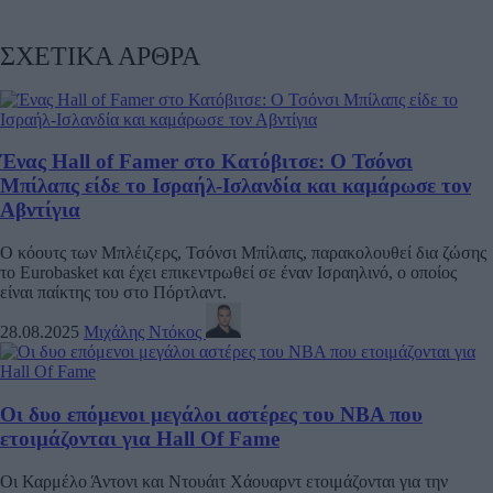
ΣΧΕΤΙΚΑ ΑΡΘΡΑ
Ένας Hall of Famer στο Κατόβιτσε: Ο Τσόνσι
Μπίλαπς είδε το Ισραήλ-Ισλανδία και καμάρωσε τον
Αβντίγια
Ο κόουτς των Μπλέιζερς, Τσόνσι Μπίλαπς, παρακολουθεί δια ζώσης
το Eurobasket και έχει επικεντρωθεί σε έναν Ισραηλινό, ο οποίος
είναι παίκτης του στο Πόρτλαντ.
28.08.2025
Μιχάλης Ντόκος
Οι δυο επόμενοι μεγάλοι αστέρες του NBA που
ετοιμάζονται για Hall Of Fame
Οι Καρμέλο Άντονι και Ντουάιτ Χάουαρντ ετοιμάζονται για την