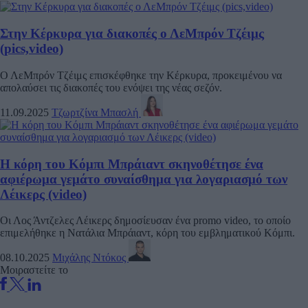
Στην Κέρκυρα για διακοπές ο ΛεΜπρόν Τζέιμς
(pics,video)
Ο ΛεΜπρόν Τζέιμς επισκέφθηκε την Κέρκυρα, προκειμένου να
απολαύσει τις διακοπές του ενόψει της νέας σεζόν.
11.09.2025
Τζωρτζίνα Μπασλή
Η κόρη του Κόμπι Μπράιαντ σκηνοθέτησε ένα
αφιέρωμα γεμάτο συναίσθημα για λογαριασμό των
Λέικερς (video)
Οι Λος Άντζελες Λέικερς δημοσίευσαν ένα promo video, το οποίο
επιμελήθηκε η Νατάλια Μπράιαντ, κόρη του εμβληματικού Κόμπι.
08.10.2025
Μιχάλης Ντόκος
Μοιραστείτε το