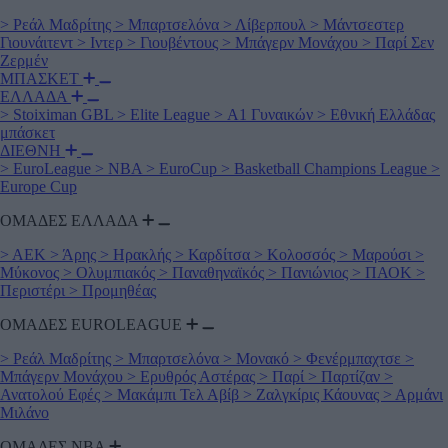
>
Ρεάλ Μαδρίτης
>
Μπαρτσελόνα
>
Λίβερπουλ
>
Μάντσεστερ
Γιουνάιτεντ
>
Ιντερ
>
Γιουβέντους
>
Μπάγερν Μονάχου
>
Παρί Σεν
Ζερμέν
ΜΠΑΣΚΕΤ
ΕΛΛΑΔΑ
>
Stoiximan GBL
>
Elite League
>
Α1 Γυναικών
>
Εθνική Ελλάδας
μπάσκετ
ΔΙΕΘΝΗ
>
EuroLeague
>
NBA
>
EuroCup
>
Basketball Champions League
>
Europe Cup
ΟΜΑΔΕΣ ΕΛΛΑΔΑ
>
ΑΕΚ
>
Άρης
>
Ηρακλής
>
Καρδίτσα
>
Κολοσσός
>
Μαρούσι
>
Μύκονος
>
Ολυμπιακός
>
Παναθηναϊκός
>
Πανιώνιος
>
ΠΑΟΚ
>
Περιστέρι
>
Προμηθέας
ΟΜΑΔΕΣ EUROLEAGUE
>
Ρεάλ Μαδρίτης
>
Μπαρτσελόνα
>
Μονακό
>
Φενέρμπαχτσε
>
Μπάγερν Μονάχου
>
Ερυθρός Αστέρας
>
Παρί
>
Παρτίζαν
>
Ανατολού Εφές
>
Μακάμπι Τελ Αβίβ
>
Ζαλγκίρις Κάουνας
>
Αρμάνι
Μιλάνο
ΟΜΑΔΕΣ ΝΒΑ