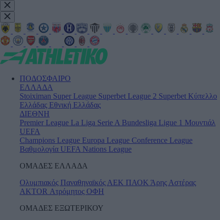
ΠΟΔΟΣΦΑΙΡΟ
ΕΛΛΑΔΑ
Stoiximan Super League
Superbet League 2
Superbet Κύπελλο
Ελλάδας
Εθνική Ελλάδας
ΔΙΕΘΝΗ
Premier League
La Liga
Serie A
Bundesliga
Ligue 1
Μουντιάλ
UEFA
Champions League
Europa League
Conference League
Βαθμολογία UEFA
Nations League
ΟΜΑΔΕΣ ΕΛΛΑΔΑ
Ολυμπιακός
Παναθηναϊκός
ΑΕΚ
ΠΑΟΚ
Άρης
Αστέρας
AKTOR
Ατρόμητος
ΟΦΗ
ΟΜΑΔΕΣ ΕΞΩΤΕΡΙΚΟΥ