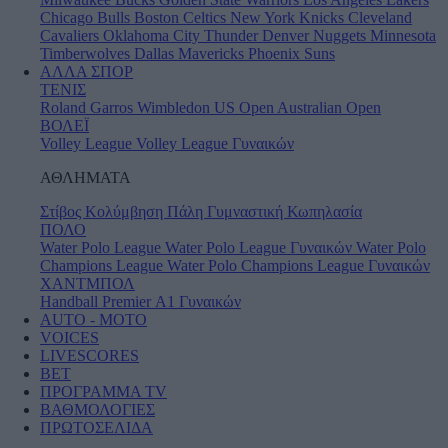
Chicago Bulls
Boston Celtics
New York Knicks
Cleveland
Cavaliers
Oklahoma City Thunder
Denver Nuggets
Minnesota
Timberwolves
Dallas Mavericks
Phoenix Suns
ΑΛΛΑ ΣΠΟΡ
ΤΕΝΙΣ
Roland Garros
Wimbledon
US Open
Australian Open
ΒΟΛΕΪ
Volley League
Volley League Γυναικών
ΑΘΛΗΜΑΤΑ
Στίβος
Κολύμβηση
Πάλη
Γυμναστική
Κωπηλασία
ΠΟΛΟ
Water Polo League
Water Polo League Γυναικών
Water Polo
Champions League
Water Polo Champions League Γυναικών
ΧΑΝΤΜΠΟΛ
Handball Premier
Α1 Γυναικών
AUTO - MOTO
VOICES
LIVESCORES
BET
ΠΡΟΓΡΑΜΜΑ TV
ΒΑΘΜΟΛΟΓΙΕΣ
ΠΡΩΤΟΣΕΛΙΔΑ