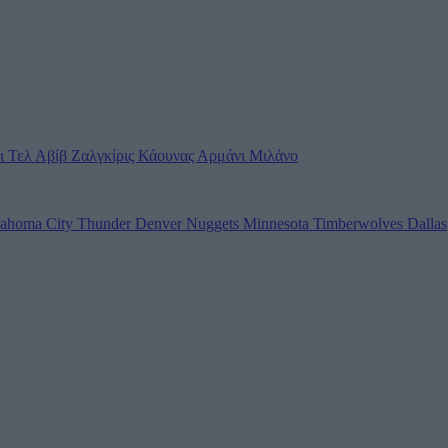
ι Τελ Αβίβ
Ζαλγκίρις Κάουνας
Αρμάνι Μιλάνο
ahoma City Thunder
Denver Nuggets
Minnesota Timberwolves
Dallas