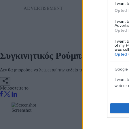
I want t
Opted 
I want 
Advertis
Opted 
I want t
of my P
was col
Συγκινητικός Ρούμπεν Νέβες: Αμ
Opted 
Google 
Δεν θα μπορούσε να λείψει απ' την κηδεία του Ντιόγκο Ζότα ο Ρούμπ
I want t
web or d
Μοιραστείτε το
Screenshot