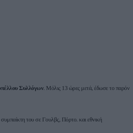
πέλλου Συλλόγων
. Μόλις 13 ώρες μετά, έδωσε το παρόν
ν συμπαίκτη του σε Γουλβς, Πόρτο. και εθνική