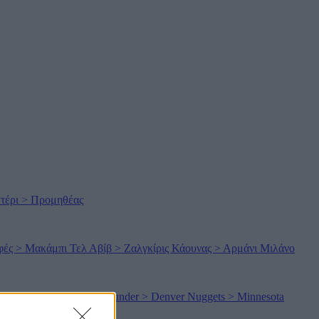
τέρι
>
Προμηθέας
φές
>
Μακάμπι Τελ Αβίβ
>
Ζαλγκίρις Κάουνας
>
Αρμάνι Μιλάνο
iers
>
Oklahoma City Thunder
>
Denver Nuggets
>
Minnesota