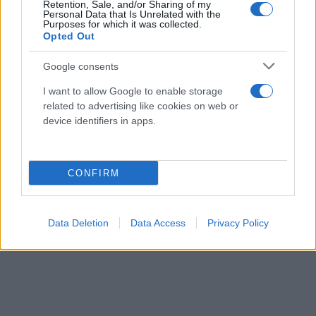
Retention, Sale, and/or Sharing of my
Personal Data that Is Unrelated with the
Purposes for which it was collected.
Opted Out
Google consents
I want to allow Google to enable storage
related to advertising like cookies on web or
device identifiers in apps.
CONFIRM
Data Deletion
Data Access
Privacy Policy