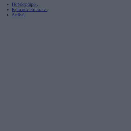
Ποδόσφαιρο
,
Κρίστιαν Έρικσεν
,
Διεθνή