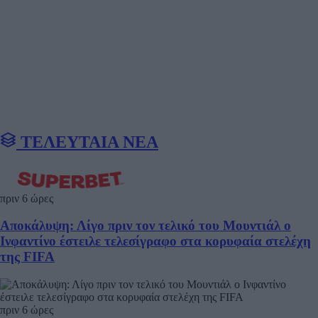
ΤΕΛΕΥΤΑΙΑ ΝΕΑ
πριν 6 ώρες
Αποκάλυψη: Λίγο πριν τον τελικό του Μουντιάλ ο
Ινφαντίνο έστειλε τελεσίγραφο στα κορυφαία στελέχη
της FIFA
πριν 6 ώρες