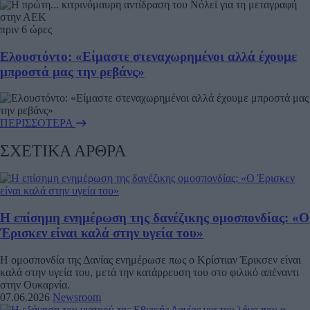
πριν 6 ώρες
Ελουστόντο: «Είμαστε στεναχωρημένοι αλλά έχουμε
μπροστά μας την ρεβάνς»
ΠΕΡΙΣΣΟΤΕΡΑ
ΣΧΕΤΙΚΑ ΑΡΘΡΑ
Η επίσημη ενημέρωση της δανέζικης ομοσπονδίας: «Ο
Έρισκεν είναι καλά στην υγεία του»
Η ομοσπονδία της Δανίας ενημέρωσε πως ο Κρίστιαν Έρικσεν είναι
καλά στην υγεία του, μετά την κατάρρευση του στο φιλικό απέναντι
στην Ουκαρνία.
07.06.2026
Newsroom