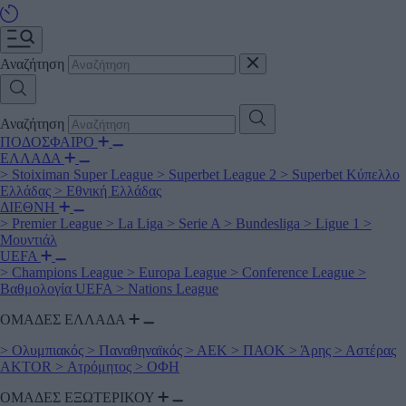
Αναζήτηση
Αναζήτηση
ΠΟΔΟΣΦΑΙΡΟ
ΕΛΛΑΔΑ
>
Stoiximan Super League
>
Superbet League 2
>
Superbet Κύπελλο
Ελλάδας
>
Εθνική Ελλάδας
ΔΙΕΘΝΗ
>
Premier League
>
La Liga
>
Serie A
>
Bundesliga
>
Ligue 1
>
Μουντιάλ
UEFA
>
Champions League
>
Europa League
>
Conference League
>
Βαθμολογία UEFA
>
Nations League
ΟΜΑΔΕΣ ΕΛΛΑΔΑ
>
Ολυμπιακός
>
Παναθηναϊκός
>
ΑΕΚ
>
ΠΑΟΚ
>
Άρης
>
Αστέρας
AKTOR
>
Ατρόμητος
>
ΟΦΗ
ΟΜΑΔΕΣ ΕΞΩΤΕΡΙΚΟΥ