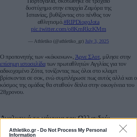
Πορτογαλία, σκοτώθηκε σε τροχαίο
δυστύχημα στην επαρχία Ζαμόρα της
Ισπανίας, βυθίζοντας στο πένθος τον
αθλητισμό.
#RIPDiogoJota
pic.twitter.com/o8KmRkzKMm
— Athletiko (@athletiko_gr)
July 3, 2025
Ο προπονητής των «κόκκινων»,
Άρνε Σλοτ
, μίλησε στην
επίσημη ιστοσελίδα
των πρωταθλητών Αγγλίας για τον
αδικοχαμένο Ζότα, τονίζοντας πως όλοι στο κλαμπ
βρίσκονται σε σοκ, ενώ συμπλήρωσε πως αυτός αλλά και ο
κόσμος της ομάδας θα σταθούν δίπλα στην οικογένεια του
28χρονου.
Αναλυτικά το μήνυμα του Ολλανδού:
Athletiko.gr -
Do Not Process My Personal
«
Τι να πεις; Τι μπορεί να πει κανείς σε μια στιγμή σαν
Information