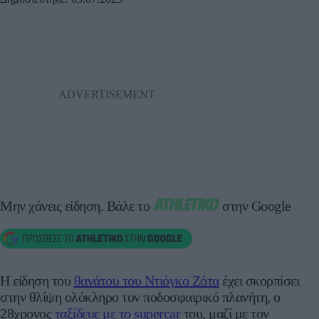
Μην χάνεις είδηση.
Βάλε το
στην Google
Η είδηση του
θανάτου του Ντιόγκο Ζότα
έχει σκορπίσει
στην θλίψη ολόκληρο τον ποδοσφαιρικό πλανήτη, ο
28χρονος
ταξίδευε με το supercar
του, μαζί με τον