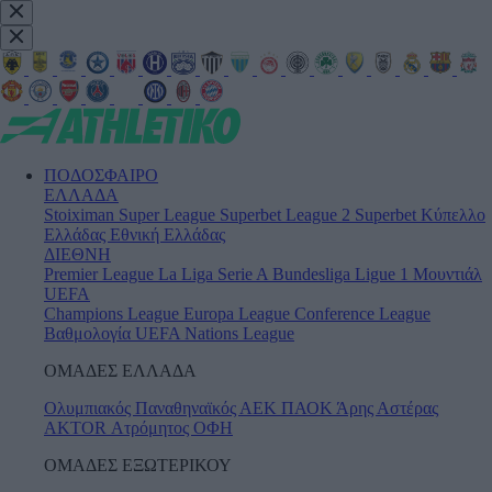
ΠΟΔΟΣΦΑΙΡΟ
ΕΛΛΑΔΑ
Stoiximan Super League
Superbet League 2
Superbet Κύπελλο
Ελλάδας
Εθνική Ελλάδας
ΔΙΕΘΝΗ
Premier League
La Liga
Serie A
Bundesliga
Ligue 1
Μουντιάλ
UEFA
Champions League
Europa League
Conference League
Βαθμολογία UEFA
Nations League
ΟΜΑΔΕΣ ΕΛΛΑΔΑ
Ολυμπιακός
Παναθηναϊκός
ΑΕΚ
ΠΑΟΚ
Άρης
Αστέρας
AKTOR
Ατρόμητος
ΟΦΗ
ΟΜΑΔΕΣ ΕΞΩΤΕΡΙΚΟΥ