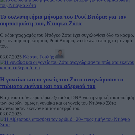
Το συλλυπητήριο μήνυμα του Ρουί Βιτόρια για τον
συμπατριώτη του, Ντιόγκο Ζότα
Ο αδόκητος χαμός του Ντιόγκο Ζότα έχει συγκλονίσει όλο το κόσμο,
με τον συμπατριώτη του, Ρουί Βιτόρια, να στέλνει επίσης το μήνυμά
του.
03.07.2025
Κώστας Γουλής
Η γυναίκα και οι γονείς του Ζότα αναγνώρισαν τα
πτώματα εκείνου και του αδερφού του
Θα χρειαστούν περαιτέρω εξετάσεις DNA για τη νομική ταυτοποίηση
των σωρών, όμως η γυναίκα και οι γονείς του Ντιόγκο Ζότα
αναγνώρισαν εκείνον και τον αδερφό του.
03.07.2025