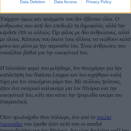
Data Deletion
Data Access
Privacy Policy
ποιότητα, γκολ. Η πεμπτουσία του παίκτη της Λίβερπουλ.
Υπήρχαν όμως και πράγματα που δεν έβλεπαν όλοι. Ο
άνθρωπος που ποτέ δεν επεδίωξε τη δημοφιλία, αλλά την
κέρδισε έτσι κι αλλιώς. Όχι φίλος με δύο ανθρώπους, αλλά
με όλους. Κάποιος που έκανε τους άλλους να νιώθουν καλά
μόνο και μόνο με την παρουσία του. Ένας άνθρωπος που
νοιαζόταν βαθιά για την οικογένειά του.
Η τελευταία φορά που μιλήσαμε, τον συνεχάρην για την
κατάκτηση του Nations League και του ευχήθηκα καλή
τύχη για τον επικείμενο γάμο του. Με πολλούς τρόπους,
ήταν ένα ονειρικό καλοκαίρι για τον Ντιόγκο και την
οικογένειά του, κάτι που κάνει την τραγωδία ακόμα πιο
σπαρακτική.
Όταν πρωτοήρθα στον σύλλογο, ένα από τα
πρώτα
τραγούδια
που έμαθα ήταν αυτό που οι οπαδοί
τραγουδούσαν για τον Ντιόγκο. Δεν είχα δουλέψει μαζί του