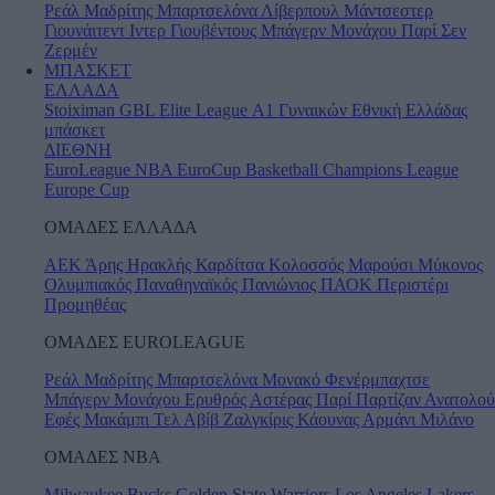
Ρεάλ Μαδρίτης
Μπαρτσελόνα
Λίβερπουλ
Μάντσεστερ
Γιουνάιτεντ
Ιντερ
Γιουβέντους
Μπάγερν Μονάχου
Παρί Σεν
Ζερμέν
ΜΠΑΣΚΕΤ
ΕΛΛΑΔΑ
Stoiximan GBL
Elite League
Α1 Γυναικών
Εθνική Ελλάδας
μπάσκετ
ΔΙΕΘΝΗ
EuroLeague
NBA
EuroCup
Basketball Champions League
Europe Cup
ΟΜΑΔΕΣ ΕΛΛΑΔΑ
ΑΕΚ
Άρης
Ηρακλής
Καρδίτσα
Κολοσσός
Μαρούσι
Μύκονος
Ολυμπιακός
Παναθηναϊκός
Πανιώνιος
ΠΑΟΚ
Περιστέρι
Προμηθέας
ΟΜΑΔΕΣ EUROLEAGUE
Ρεάλ Μαδρίτης
Μπαρτσελόνα
Μονακό
Φενέρμπαχτσε
Μπάγερν Μονάχου
Ερυθρός Αστέρας
Παρί
Παρτίζαν
Ανατολού
Εφές
Μακάμπι Τελ Αβίβ
Ζαλγκίρις Κάουνας
Αρμάνι Μιλάνο
ΟΜΑΔΕΣ ΝΒΑ
Milwaukee Bucks
Golden State Warriors
Los Angeles Lakers