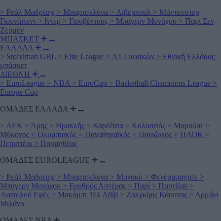
>
Ρεάλ Μαδρίτης
>
Μπαρτσελόνα
>
Λίβερπουλ
>
Μάντσεστερ
Γιουνάιτεντ
>
Ιντερ
>
Γιουβέντους
>
Μπάγερν Μονάχου
>
Παρί Σεν
Ζερμέν
ΜΠΑΣΚΕΤ
ΕΛΛΑΔΑ
>
Stoiximan GBL
>
Elite League
>
Α1 Γυναικών
>
Εθνική Ελλάδας
μπάσκετ
ΔΙΕΘΝΗ
>
EuroLeague
>
NBA
>
EuroCup
>
Basketball Champions League
>
Europe Cup
ΟΜΑΔΕΣ ΕΛΛΑΔΑ
>
ΑΕΚ
>
Άρης
>
Ηρακλής
>
Καρδίτσα
>
Κολοσσός
>
Μαρούσι
>
Μύκονος
>
Ολυμπιακός
>
Παναθηναϊκός
>
Πανιώνιος
>
ΠΑΟΚ
>
Περιστέρι
>
Προμηθέας
ΟΜΑΔΕΣ EUROLEAGUE
>
Ρεάλ Μαδρίτης
>
Μπαρτσελόνα
>
Μονακό
>
Φενέρμπαχτσε
>
Μπάγερν Μονάχου
>
Ερυθρός Αστέρας
>
Παρί
>
Παρτίζαν
>
Ανατολού Εφές
>
Μακάμπι Τελ Αβίβ
>
Ζαλγκίρις Κάουνας
>
Αρμάνι
Μιλάνο
ΟΜΑΔΕΣ ΝΒΑ