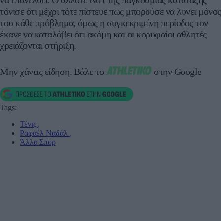
τόνισε ότι μέχρι τότε πίστευε πως μπορούσε να λύνει μόνος
του κάθε πρόβλημα, όμως η συγκεκριμένη περίοδος τον
έκανε να καταλάβει ότι ακόμη και οι κορυφαίοι αθλητές
χρειάζονται στήριξη.
Μην χάνεις είδηση.
Βάλε το
στην Google
Tags:
Τένις
,
Ραφαέλ Ναδάλ
,
Άλλα Σπορ