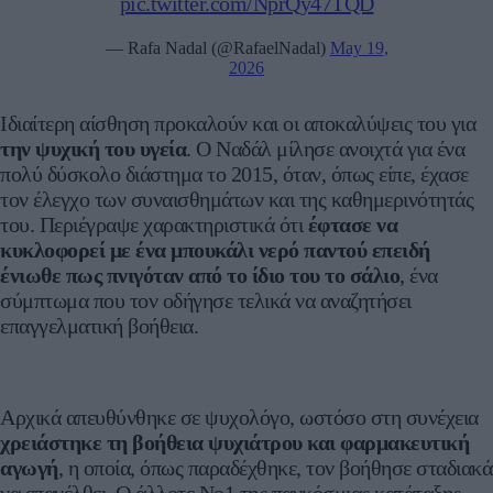
pic.twitter.com/NprQy47TQD
— Rafa Nadal (@RafaelNadal)
May 19,
2026
Ιδιαίτερη αίσθηση προκαλούν και οι αποκαλύψεις του για
την ψυχική του υγεία
. Ο Ναδάλ μίλησε ανοιχτά για ένα
πολύ δύσκολο διάστημα το 2015, όταν, όπως είπε, έχασε
τον έλεγχο των συναισθημάτων και της καθημερινότητάς
του. Περιέγραψε χαρακτηριστικά ότι
έφτασε να
κυκλοφορεί με ένα μπουκάλι νερό παντού επειδή
ένιωθε πως πνιγόταν από το ίδιο του το σάλιο
, ένα
σύμπτωμα που τον οδήγησε τελικά να αναζητήσει
επαγγελματική βοήθεια.
Αρχικά απευθύνθηκε σε ψυχολόγο, ωστόσο στη συνέχεια
χρειάστηκε τη βοήθεια ψυχιάτρου και φαρμακευτική
αγωγή
, η οποία, όπως παραδέχθηκε, τον βοήθησε σταδιακά
να επανέλθει. Ο άλλοτε Νο1 της παγκόσμιας κατάταξης