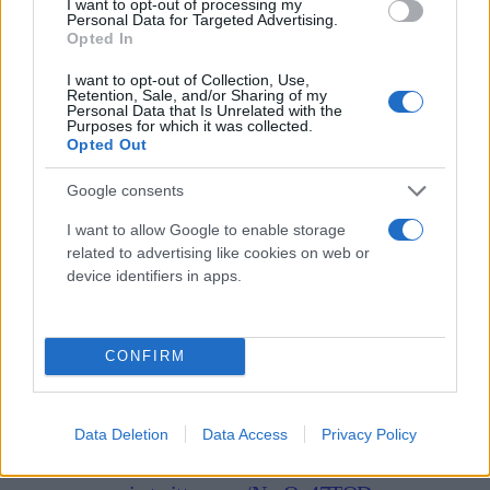
του είχε τελειώσει οριστικά.
I want to opt-out of processing my
Personal Data for Targeted Advertising.
Opted In
I want to opt-out of Collection, Use,
Ακόμη πιο σοκαριστική ήταν η παραδοχή του σχετικά με
Retention, Sale, and/or Sharing of my
Personal Data that Is Unrelated with the
την
εκτεταμένη χρήση αντιφλεγμονωδών φαρμάκων.
Ο
Purposes for which it was collected.
Ισπανός τενίστας εξήγησε ότι για μεγάλο διάστημα
Opted Out
αγωνιζόταν με μόνιμο πόνο και
έφτασε στο σημείο να
Google consents
παίρνει μόνος του αποφάσεις για τη λήψη φαρμάκων
,
προκειμένου να μπορεί να συνεχίσει να παίζει. Η
I want to allow Google to enable storage
κατάσταση αυτή είχε σοβαρές συνέπειες για την υγεία του,
related to advertising like cookies on web or
καθώς αποκάλυψε ότι
υπέστη δύο διατρήσεις στο έντερο
device identifiers in apps.
εξαιτίας της υπερβολικής χρήσης αντιφλεγμονωδών. Παρ’
όλα αυτά, θεωρεί ότι χωρίς αυτή την επιλογή η καριέρα του
θα ήταν πολύ μικρότερη και πιθανότατα θα είχε κατακτήσει
CONFIRM
πολύ λιγότερους τίτλους Grand Slam.
Coming 🔜…
Data Deletion
Data Access
Privacy Policy
📺
@netflix