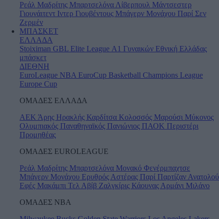
Ρεάλ Μαδρίτης
Μπαρτσελόνα
Λίβερπουλ
Μάντσεστερ
Γιουνάιτεντ
Ιντερ
Γιουβέντους
Μπάγερν Μονάχου
Παρί Σεν
Ζερμέν
ΜΠΑΣΚΕΤ
ΕΛΛΑΔΑ
Stoiximan GBL
Elite League
Α1 Γυναικών
Εθνική Ελλάδας
μπάσκετ
ΔΙΕΘΝΗ
EuroLeague
NBA
EuroCup
Basketball Champions League
Europe Cup
ΟΜΑΔΕΣ ΕΛΛΑΔΑ
ΑΕΚ
Άρης
Ηρακλής
Καρδίτσα
Κολοσσός
Μαρούσι
Μύκονος
Ολυμπιακός
Παναθηναϊκός
Πανιώνιος
ΠΑΟΚ
Περιστέρι
Προμηθέας
ΟΜΑΔΕΣ EUROLEAGUE
Ρεάλ Μαδρίτης
Μπαρτσελόνα
Μονακό
Φενέρμπαχτσε
Μπάγερν Μονάχου
Ερυθρός Αστέρας
Παρί
Παρτίζαν
Ανατολού
Εφές
Μακάμπι Τελ Αβίβ
Ζαλγκίρις Κάουνας
Αρμάνι Μιλάνο
ΟΜΑΔΕΣ ΝΒΑ
Milwaukee Bucks
Golden State Warriors
Los Angeles Lakers