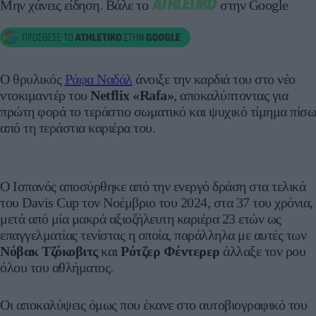
Μην χάνεις είδηση.
Βάλε το
στην Google
Ο θρυλικός
Ράφα Ναδάλ
άνοιξε την καρδιά του στο νέο
ντοκιμαντέρ του
Netflix «Rafa»
, αποκαλύπτοντας για
πρώτη φορά το τεράστιο σωματικό και ψυχικό τίμημα πίσω
από τη τεράστια καριέρα του.
Ο Ισπανός αποσύρθηκε από την ενεργό δράση στα τελικά
του Davis Cup τον Νοέμβριο του 2024, στα 37 του χρόνια,
μετά από μία μακρά αξιοζήλευτη καριέρα 23 ετών ως
επαγγελματίας τενίστας η οποία, παράλληλα με αυτές των
Νόβακ Τζόκοβιτς
και
Ρότζερ Φέντερερ
άλλαξε τον ρου
όλου του αθλήματος.
Οι αποκαλύψεις όμως που έκανε στο αυτοβιογραφικό του