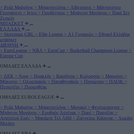
>
Ρεάλ Μαδρίτης
>
Μπαρτσελόνα
>
Λίβερπουλ
>
Μάντσεστερ
Γιουνάιτεντ
>
Ιντερ
>
Γιουβέντους
>
Μπάγερν Μονάχου
>
Παρί Σεν
Ζερμέν
ΜΠΑΣΚΕΤ
ΕΛΛΑΔΑ
>
Stoiximan GBL
>
Elite League
>
Α1 Γυναικών
>
Εθνική Ελλάδας
μπάσκετ
ΔΙΕΘΝΗ
>
EuroLeague
>
NBA
>
EuroCup
>
Basketball Champions League
>
Europe Cup
ΟΜΑΔΕΣ ΕΛΛΑΔΑ
>
ΑΕΚ
>
Άρης
>
Ηρακλής
>
Καρδίτσα
>
Κολοσσός
>
Μαρούσι
>
Μύκονος
>
Ολυμπιακός
>
Παναθηναϊκός
>
Πανιώνιος
>
ΠΑΟΚ
>
Περιστέρι
>
Προμηθέας
ΟΜΑΔΕΣ EUROLEAGUE
>
Ρεάλ Μαδρίτης
>
Μπαρτσελόνα
>
Μονακό
>
Φενέρμπαχτσε
>
Μπάγερν Μονάχου
>
Ερυθρός Αστέρας
>
Παρί
>
Παρτίζαν
>
Ανατολού Εφές
>
Μακάμπι Τελ Αβίβ
>
Ζαλγκίρις Κάουνας
>
Αρμάνι
Μιλάνο
ΟΜΑΔΕΣ ΝΒΑ