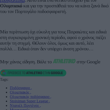
Ολυμπιακό
και για την προσπάθειά του να κάνει ξανά δικό
του τον Πορτογάλο ποδοσφαιριστή.
Μία περίπτωση όχι εύκολη για τους Πειραιώτες και ειδικά
στη συγκεκριμένη χρονική περίοδο, αφού ο χρόνος πιέζει
αυτήν τη στιγμή. Θέλουν όλοι, όμως και αυτό, λέει
πολλά… Ειδικά όταν δεν υπάρχει άνεση χρόνου…
Μην χάνεις είδηση.
Βάλε το
στην Google
Tags:
Ποδόσφαιρο
,
Ολυμπιακός
,
Ολυμπιακός ποδόσφαιρο
,
Stoiximan Super League
,
Ντανιέλ Ποντένσε
,
Μεταγραφές