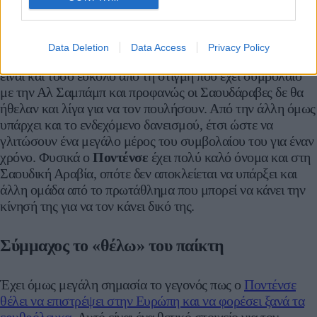
Ο Ποντένσε έχει κάνει τη δική του κίνηση προς Πειραιά
μεριά, εκφράζοντας την επιθυμία του να αγωνιστεί ξανά
Data Deletion
Data Access
Privacy Policy
στην Ελλάδα και τον Ολυμπιακό. Κάτι βέβαια το οποίο δεν
είναι και τόσο εύκολο από τη στιγμή που έχει συμβόλαιο
με την Αλ Σαμπάμπ και προφανώς οι Σαουδάραβες δε θα
ήθελαν και λίγα για να τον πουλήσουν. Από την άλλη όμως
υπάρχει και το ενδεχόμενο δανεισμού, έτσι ώστε να
γλιτώσουν ένα μεγάλο μέρος του συμβολαίου του για έναν
χρόνο. Φυσικά ο
Ποντένσε
έχει πολύ καλό όνομα και στη
Σαουδική Αραβία, οπότε δεν αποκλείεται να υπάρξει και
άλλη ομάδα από το πρωτάθλημα που μπορεί να κάνει την
κίνησή της για να τον κάνει δικό της.
Σύμμαχος το «θέλω» του παίκτη
Έχει όμως μεγάλη σημασία το γεγονός πως ο
Ποντένσε
θέλει να επιστρέψει στην Ευρώπη και να φορέσει ξανά τα
ερυθρόλευκα
. Αυτό είναι ένα θετικό στοιχείο για τον