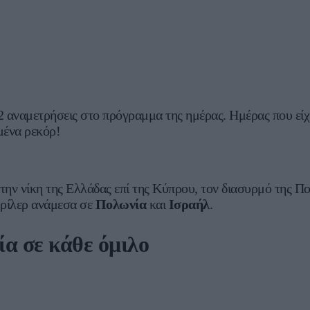
αμετρήσεις στο πρόγραμμα της ημέρας. Ημέρας που είχε παιχ
σμένα ρεκόρ!
ην νίκη της Ελλάδας επί της Κύπρου, τον διασυρμό της Π
 θρίλερ ανάμεσα σε
Πολωνία
και
Ισραήλ
.
α σε κάθε όμιλο