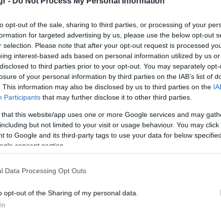
gr -
Do Not Process My Personal Information
to opt-out of the sale, sharing to third parties, or processing of your per
formation for targeted advertising by us, please use the below opt-out s
r selection. Please note that after your opt-out request is processed y
eing interest-based ads based on personal information utilized by us or
disclosed to third parties prior to your opt-out. You may separately opt-
losure of your personal information by third parties on the IAB’s list of
. This information may also be disclosed by us to third parties on the
IA
hampions League
>
Water Polo Champions League Γυναικών
Participants
that may further disclose it to other third parties.
 that this website/app uses one or more Google services and may gath
including but not limited to your visit or usage behaviour. You may click 
 to Google and its third-party tags to use your data for below specifi
ogle consent section.
l Data Processing Opt Outs
o opt-out of the Sharing of my personal data.
In