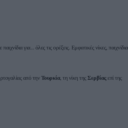
νίδια για... όλες τις ορέξεις. Εμφατικές νίκες, παιχνίδια
ορτογαλίας από την
Τουρκία
, τη νίκη της
Σερβίας
επί της