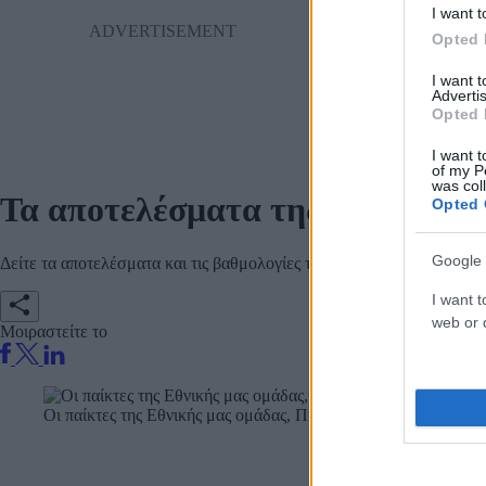
I want t
Opted 
I want 
Advertis
Opted 
I want t
of my P
was col
Τα αποτελέσματα της ημέρας στ
Opted 
Google 
Δείτε τα αποτελέσματα και τις βαθμολογίες των τεσσάρων ομίλων το
I want t
web or d
Μοιραστείτε το
Οι παίκτες της Εθνικής μας ομάδας, Πηγή: Intime