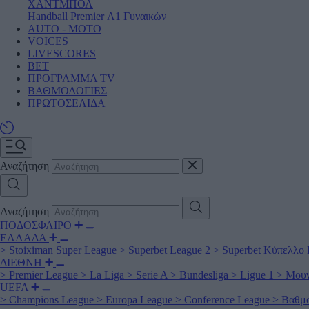
ΧΑΝΤΜΠΟΛ
Handball Premier
Α1 Γυναικών
AUTO - MOTO
VOICES
LIVESCORES
BET
ΠΡΟΓΡΑΜΜΑ TV
ΒΑΘΜΟΛΟΓΙΕΣ
ΠΡΩΤΟΣΕΛΙΔΑ
Αναζήτηση
Αναζήτηση
ΠΟΔΟΣΦΑΙΡΟ
ΕΛΛΑΔΑ
>
Stoiximan Super League
>
Superbet League 2
>
Superbet Κύπελλο
ΔΙΕΘΝΗ
>
Premier League
>
La Liga
>
Serie A
>
Bundesliga
>
Ligue 1
>
Μουν
UEFA
>
Champions League
>
Europa League
>
Conference League
>
Βαθμ