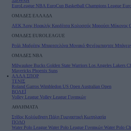
ΔΙΕΘΝΗ
EuroLeague
NBA
EuroCup
Basketball Champions League
Eur
ΟΜΑΔΕΣ ΕΛΛΑΔΑ
ΑΕΚ
Άρης
Ηρακλής
Καρδίτσα
Κολοσσός
Μαρούσι
Μύκονος
ΟΜΑΔΕΣ EUROLEAGUE
Ρεάλ Μαδρίτης
Μπαρτσελόνα
Μονακό
Φενέρμπαχτσε
Μπάγερ
ΟΜΑΔΕΣ ΝΒΑ
Milwaukee Bucks
Golden State Warriors
Los Angeles Lakers
Ch
Mavericks
Phoenix Suns
ΑΛΛΑ ΣΠΟΡ
ΤΕΝΙΣ
Roland Garros
Wimbledon
US Open
Australian Open
ΒΟΛΕΪ
Volley League
Volley League Γυναικών
ΑΘΛΗΜΑΤΑ
Στίβος
Κολύμβηση
Πάλη
Γυμναστική
Κωπηλασία
ΠΟΛΟ
Water Polo League
Water Polo League Γυναικών
Water Polo C