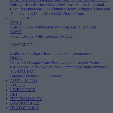
Chicago Bulls
Boston Celtics
New York Knicks
Cleveland
Cavaliers
Oklahoma City Thunder
Denver Nuggets
Minnesota
Timberwolves
Dallas Mavericks
Phoenix Suns
ΑΛΛΑ ΣΠΟΡ
ΤΕΝΙΣ
Roland Garros
Wimbledon
US Open
Australian Open
ΒΟΛΕΪ
Volley League
Volley League Γυναικών
ΑΘΛΗΜΑΤΑ
Στίβος
Κολύμβηση
Πάλη
Γυμναστική
Κωπηλασία
ΠΟΛΟ
Water Polo League
Water Polo League Γυναικών
Water Polo
Champions League
Water Polo Champions League Γυναικών
ΧΑΝΤΜΠΟΛ
Handball Premier
Α1 Γυναικών
AUTO - MOTO
VOICES
LIVESCORES
BET
ΠΡΟΓΡΑΜΜΑ TV
ΒΑΘΜΟΛΟΓΙΕΣ
ΠΡΩΤΟΣΕΛΙΔΑ