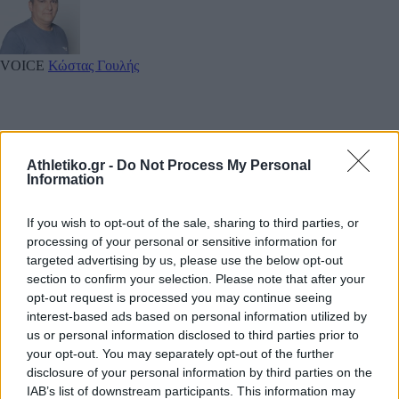
VOICE
Κώστας Γουλής
Athletiko.gr -
Do Not Process My Personal
Information
If you wish to opt-out of the sale, sharing to third parties, or
processing of your personal or sensitive information for
targeted advertising by us, please use the below opt-out
section to confirm your selection. Please note that after your
opt-out request is processed you may continue seeing
interest-based ads based on personal information utilized by
Μην χάνεις είδηση.
Βάλε το
στην Google
us or personal information disclosed to third parties prior to
your opt-out. You may separately opt-out of the further
disclosure of your personal information by third parties on the
IAB’s list of downstream participants. This information may