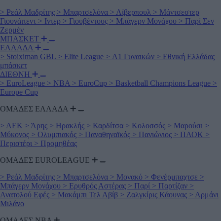
>
Ρεάλ Μαδρίτης
>
Μπαρτσελόνα
>
Λίβερπουλ
>
Μάντσεστερ
Γιουνάιτεντ
>
Ιντερ
>
Γιουβέντους
>
Μπάγερν Μονάχου
>
Παρί Σεν
Ζερμέν
ΜΠΑΣΚΕΤ
ΕΛΛΑΔΑ
>
Stoiximan GBL
>
Elite League
>
Α1 Γυναικών
>
Εθνική Ελλάδας
μπάσκετ
ΔΙΕΘΝΗ
>
EuroLeague
>
NBA
>
EuroCup
>
Basketball Champions League
>
Europe Cup
ΟΜΑΔΕΣ ΕΛΛΑΔΑ
>
ΑΕΚ
>
Άρης
>
Ηρακλής
>
Καρδίτσα
>
Κολοσσός
>
Μαρούσι
>
Μύκονος
>
Ολυμπιακός
>
Παναθηναϊκός
>
Πανιώνιος
>
ΠΑΟΚ
>
Περιστέρι
>
Προμηθέας
ΟΜΑΔΕΣ EUROLEAGUE
>
Ρεάλ Μαδρίτης
>
Μπαρτσελόνα
>
Μονακό
>
Φενέρμπαχτσε
>
Μπάγερν Μονάχου
>
Ερυθρός Αστέρας
>
Παρί
>
Παρτίζαν
>
Ανατολού Εφές
>
Μακάμπι Τελ Αβίβ
>
Ζαλγκίρις Κάουνας
>
Αρμάνι
Μιλάνο
ΟΜΑΔΕΣ ΝΒΑ