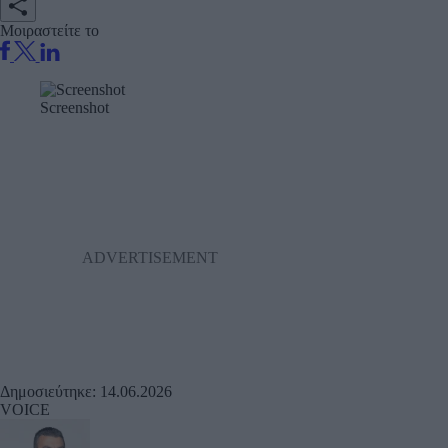
Μοιραστείτε το
Screenshot
Δημοσιεύτηκε: 14.06.2026
VOICE