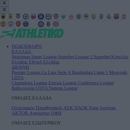
ΠΟΔΟΣΦΑΙΡΟ
ΕΛΛΑΔΑ
Stoiximan Super League
Superbet League 2
Superbet Κύπελλο
Ελλάδας
Εθνική Ελλάδας
ΔΙΕΘΝΗ
Premier League
La Liga
Serie A
Bundesliga
Ligue 1
Μουντιάλ
UEFA
Champions League
Europa League
Conference League
Βαθμολογία UEFA
Nations League
ΟΜΑΔΕΣ ΕΛΛΑΔΑ
Ολυμπιακός
Παναθηναϊκός
ΑΕΚ
ΠΑΟΚ
Άρης
Αστέρας
AKTOR
Ατρόμητος
ΟΦΗ
ΟΜΑΔΕΣ ΕΞΩΤΕΡΙΚΟΥ