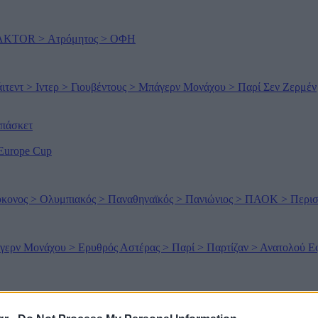
 AKTOR
>
Ατρόμητος
>
ΟΦΗ
άιτεντ
>
Ιντερ
>
Γιουβέντους
>
Μπάγερν Μονάχου
>
Παρί Σεν Ζερμέν
μπάσκετ
Europe Cup
κονος
>
Ολυμπιακός
>
Παναθηναϊκός
>
Πανιώνιος
>
ΠΑΟΚ
>
Περισ
γερν Μονάχου
>
Ερυθρός Αστέρας
>
Παρί
>
Παρτίζαν
>
Ανατολού Ε
Chicago Bulls
>
Boston Celtics
>
New York Knicks
>
Cleveland Caval