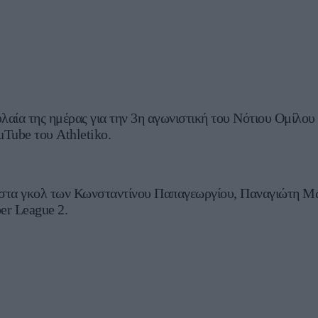
λαία της ημέρας για την 3η αγωνιστική του Νότιου Ομίλου
uTube του Athletiko.
 στα γκολ των Κωνσταντίνου Παπαγεωργίου, Παναγιώτη Μωρ
er League 2.