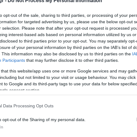
gr -
Do Not Process My Personal Information
to opt-out of the sale, sharing to third parties, or processing of your per
formation for targeted advertising by us, please use the below opt-out s
r selection. Please note that after your opt-out request is processed y
eing interest-based ads based on personal information utilized by us or
disclosed to third parties prior to your opt-out. You may separately opt-
losure of your personal information by third parties on the IAB’s list of
. This information may also be disclosed by us to third parties on the
IA
hampions League
>
Water Polo Champions League Γυναικών
Participants
that may further disclose it to other third parties.
 that this website/app uses one or more Google services and may gath
including but not limited to your visit or usage behaviour. You may click 
 to Google and its third-party tags to use your data for below specifi
ogle consent section.
l Data Processing Opt Outs
o opt-out of the Sharing of my personal data.
In