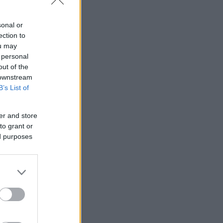
sonal or
ection to
ou may
 personal
out of the
 downstream
B’s List of
er and store
to grant or
ed purposes