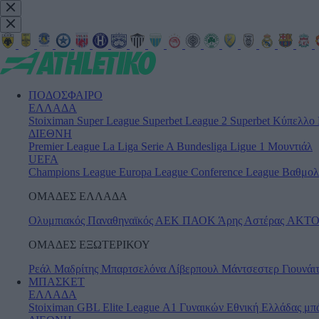
ΠΟΔΟΣΦΑΙΡΟ
ΕΛΛΑΔΑ
Stoiximan Super League
Superbet League 2
Superbet Κύπελλο
ΔΙΕΘΝΗ
Premier League
La Liga
Serie A
Bundesliga
Ligue 1
Μουντιάλ
UEFA
Champions League
Europa League
Conference League
Βαθμολ
ΟΜΑΔΕΣ ΕΛΛΑΔΑ
Ολυμπιακός
Παναθηναϊκός
ΑΕΚ
ΠΑΟΚ
Άρης
Αστέρας AKT
ΟΜΑΔΕΣ ΕΞΩΤΕΡΙΚΟΥ
Ρεάλ Μαδρίτης
Μπαρτσελόνα
Λίβερπουλ
Μάντσεστερ Γιουνάι
ΜΠΑΣΚΕΤ
ΕΛΛΑΔΑ
Stoiximan GBL
Elite League
Α1 Γυναικών
Εθνική Ελλάδας μπ