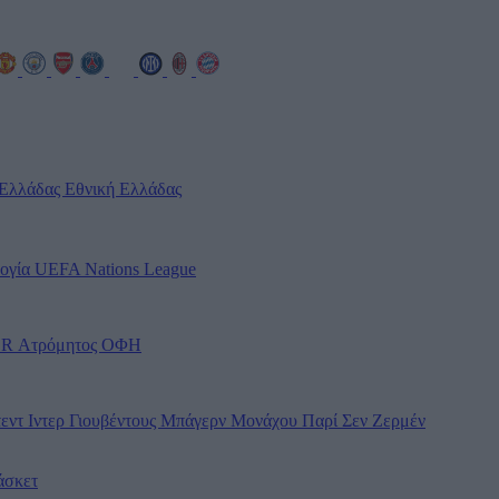
 Ελλάδας
Εθνική Ελλάδας
ογία UEFA
Nations League
OR
Ατρόμητος
ΟΦΗ
τεντ
Ιντερ
Γιουβέντους
Μπάγερν Μονάχου
Παρί Σεν Ζερμέν
άσκετ