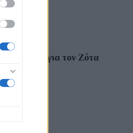
Λίβερπουλ για τον Ζότα
ση των «ρεντς».