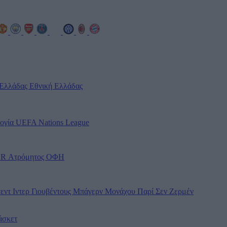
 Ελλάδας
Εθνική Ελλάδας
ογία UEFA
Nations League
OR
Ατρόμητος
ΟΦΗ
τεντ
Ιντερ
Γιουβέντους
Μπάγερν Μονάχου
Παρί Σεν Ζερμέν
άσκετ