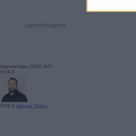
Δημοσιεύτηκε: 03.07.2025
VOICE
VOICE
Ιάσωνας Τσίλης