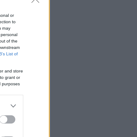
sonal or
ection to
ou may
 personal
out of the
 downstream
B’s List of
er and store
to grant or
ed purposes