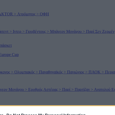
 AKTOR
>
Ατρόμητος
>
ΟΦΗ
άιτεντ
>
Ιντερ
>
Γιουβέντους
>
Μπάγερν Μονάχου
>
Παρί Σεν Ζερμέν
μπάσκετ
Europe Cup
κονος
>
Ολυμπιακός
>
Παναθηναϊκός
>
Πανιώνιος
>
ΠΑΟΚ
>
Περισ
γερν Μονάχου
>
Ερυθρός Αστέρας
>
Παρί
>
Παρτίζαν
>
Ανατολού Ε
Chicago Bulls
>
Boston Celtics
>
New York Knicks
>
Cleveland Caval