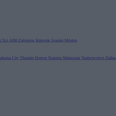
ι Τελ Αβίβ
Ζαλγκίρις Κάουνας
Αρμάνι Μιλάνο
ahoma City Thunder
Denver Nuggets
Minnesota Timberwolves
Dallas