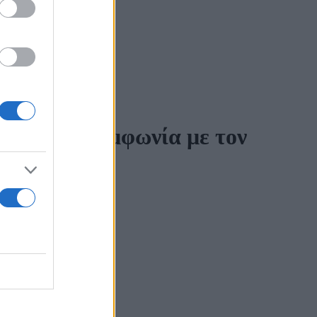
 μετά την συμφωνία με τον