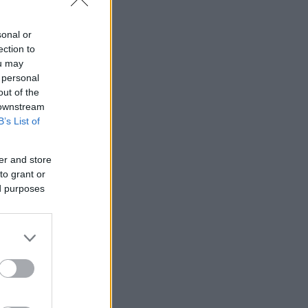
sonal or
ection to
ou may
 personal
out of the
 downstream
B’s List of
er and store
to grant or
ed purposes