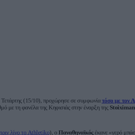
ς Τετάρτης (15/10), προχώρησε σε συμφωνία
τόσο με τον 
αθμό με τη φανέλα της Κηφισιάς στην έναρξη της
Stoixima
πριν λίγο το Athletiko
), ο
Παναθηναϊκός
έκανε «γερό μπάσι