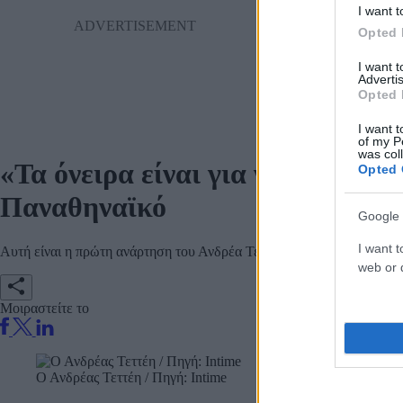
I want t
Opted 
I want 
Advertis
Opted 
I want t
of my P
was col
«Τα όνειρα είναι για να τα πραγ
Opted 
Παναθηναϊκό
Google 
I want t
Αυτή είναι η πρώτη ανάρτηση του Ανδρέα Τεττέη μετά τη μεταγραφή 
web or d
Μοιραστείτε το
Ο Ανδρέας Τεττέη / Πηγή: Intime