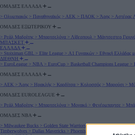
ΟΜΑΔΕΣ ΕΛΛΑΔΑ
>
Ολυμπιακός
>
Παναθηναϊκός
>
ΑΕΚ
>
ΠΑΟΚ
>
Άρης
>
Αστέρας
ΟΜΑΔΕΣ ΕΞΩΤΕΡΙΚΟΥ
>
Ρεάλ Μαδρίτης
>
Μπαρτσελόνα
>
Λίβερπουλ
>
Μάντσεστερ Γιουν
ΜΠΑΣΚΕΤ
ΕΛΛΑΔΑ
>
Stoiximan GBL
>
Elite League
>
Α1 Γυναικών
>
Εθνική Ελλάδας 
ΔΙΕΘΝΗ
>
EuroLeague
>
NBA
>
EuroCup
>
Basketball Champions League
>
ΟΜΑΔΕΣ ΕΛΛΑΔΑ
>
ΑΕΚ
>
Άρης
>
Ηρακλής
>
Καρδίτσα
>
Κολοσσός
>
Μαρούσι
>
Μύ
ΟΜΑΔΕΣ EUROLEAGUE
>
Ρεάλ Μαδρίτης
>
Μπαρτσελόνα
>
Μονακό
>
Φενέρμπαχτσε
>
Μπά
ΟΜΑΔΕΣ ΝΒΑ
>
Milwaukee Bucks
>
Golden State Warriors
>
Los Angeles Lakers
>
Timberwolves
>
Dallas Mavericks
>
Phoenix Suns