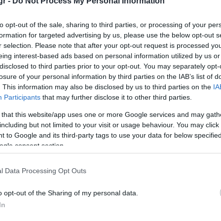
gr -
Do Not Process My Personal Information
to opt-out of the sale, sharing to third parties, or processing of your per
formation for targeted advertising by us, please use the below opt-out s
r selection. Please note that after your opt-out request is processed y
eing interest-based ads based on personal information utilized by us or
disclosed to third parties prior to your opt-out. You may separately opt-
losure of your personal information by third parties on the IAB’s list of
. This information may also be disclosed by us to third parties on the
IA
hampions League
>
Water Polo Champions League Γυναικών
Participants
that may further disclose it to other third parties.
 that this website/app uses one or more Google services and may gath
including but not limited to your visit or usage behaviour. You may click 
 to Google and its third-party tags to use your data for below specifi
ogle consent section.
l Data Processing Opt Outs
o opt-out of the Sharing of my personal data.
In