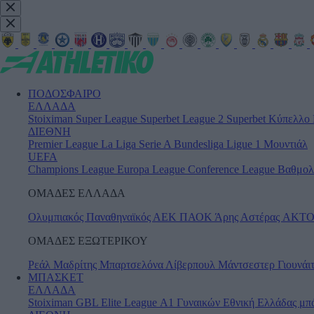
ΠΟΔΟΣΦΑΙΡΟ
ΕΛΛΑΔΑ
Stoiximan Super League
Superbet League 2
Superbet Κύπελλο
ΔΙΕΘΝΗ
Premier League
La Liga
Serie A
Bundesliga
Ligue 1
Μουντιάλ
UEFA
Champions League
Europa League
Conference League
Βαθμολ
ΟΜΑΔΕΣ ΕΛΛΑΔΑ
Ολυμπιακός
Παναθηναϊκός
ΑΕΚ
ΠΑΟΚ
Άρης
Αστέρας AKT
ΟΜΑΔΕΣ ΕΞΩΤΕΡΙΚΟΥ
Ρεάλ Μαδρίτης
Μπαρτσελόνα
Λίβερπουλ
Μάντσεστερ Γιουνάι
ΜΠΑΣΚΕΤ
ΕΛΛΑΔΑ
Stoiximan GBL
Elite League
Α1 Γυναικών
Εθνική Ελλάδας μπ