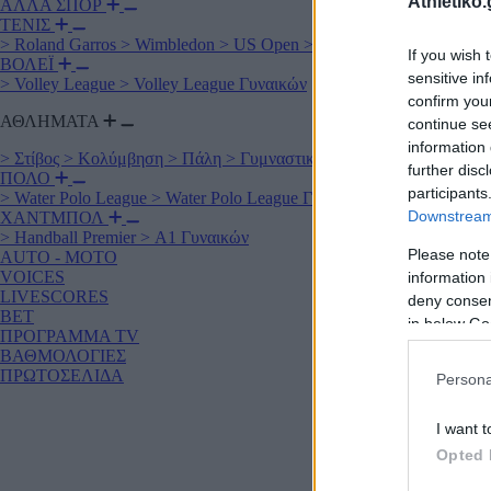
Athletiko.
ΑΛΛΑ ΣΠΟΡ
ΤΕΝΙΣ
>
Roland Garros
>
Wimbledon
>
US Open
>
Australian Open
If you wish 
ΒΟΛΕΪ
sensitive in
>
Volley League
>
Volley League Γυναικών
confirm you
ΑΘΛΗΜΑΤΑ
continue se
information 
>
Στίβος
>
Κολύμβηση
>
Πάλη
>
Γυμναστική
>
Κωπηλασία
further disc
ΠΟΛΟ
participants
>
Water Polo League
>
Water Polo League Γυναικών
>
Water Polo C
Downstream 
ΧΑΝΤΜΠΟΛ
>
Handball Premier
>
Α1 Γυναικών
Please note
AUTO - MOTO
VOICES
information 
LIVESCORES
deny consent
BET
in below Go
ΠΡΟΓΡΑΜΜΑ TV
ΒΑΘΜΟΛΟΓΙΕΣ
ΠΡΩΤΟΣΕΛΙΔΑ
Persona
I want t
Opted 