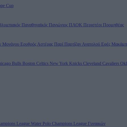
ope Cup
Ολυμπιακός
Παναθηναϊκός
Πανιώνιος
ΠΑΟΚ
Περιστέρι
Προμηθέας
ν Μονάχου
Ερυθρός Αστέρας
Παρί
Παρτίζαν
Ανατολού Εφές
Μακάμπ
icago Bulls
Boston Celtics
New York Knicks
Cleveland Cavaliers
Okl
hampions League
Water Polo Champions League Γυναικών