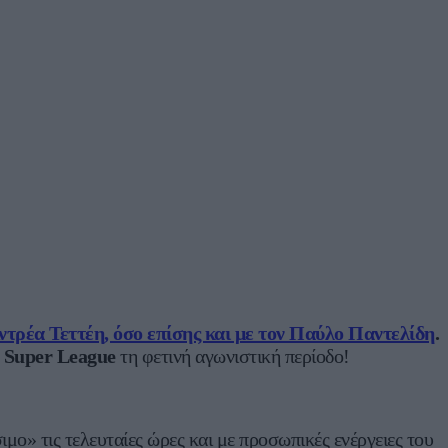
Αντρέα Τεττέη, όσο επίσης και με τον Παύλο Παντελίδη
.
n
Super
League
τη φετινή αγωνιστική περίοδο!
μο» τις τελευταίες ώρες και με προσωπικές ενέργειες του