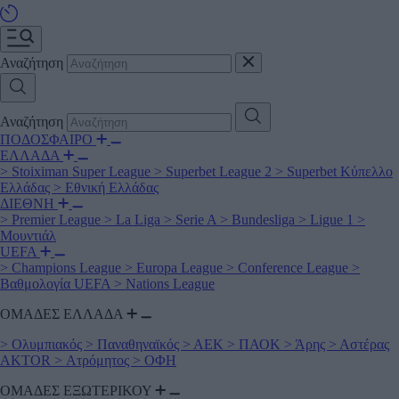
Αναζήτηση
Αναζήτηση
ΠΟΔΟΣΦΑΙΡΟ
ΕΛΛΑΔΑ
>
Stoiximan Super League
>
Superbet League 2
>
Superbet Κύπελλο
Ελλάδας
>
Εθνική Ελλάδας
ΔΙΕΘΝΗ
>
Premier League
>
La Liga
>
Serie A
>
Bundesliga
>
Ligue 1
>
Μουντιάλ
UEFA
>
Champions League
>
Europa League
>
Conference League
>
Βαθμολογία UEFA
>
Nations League
ΟΜΑΔΕΣ ΕΛΛΑΔΑ
>
Ολυμπιακός
>
Παναθηναϊκός
>
ΑΕΚ
>
ΠΑΟΚ
>
Άρης
>
Αστέρας
AKTOR
>
Ατρόμητος
>
ΟΦΗ
ΟΜΑΔΕΣ ΕΞΩΤΕΡΙΚΟΥ