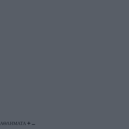
ΑΘΛΗΜΑΤΑ