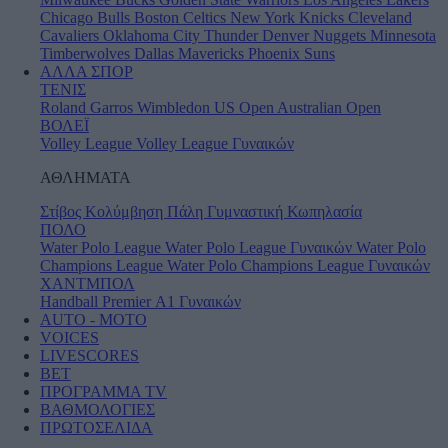
Chicago Bulls
Boston Celtics
New York Knicks
Cleveland
Cavaliers
Oklahoma City Thunder
Denver Nuggets
Minnesota
Timberwolves
Dallas Mavericks
Phoenix Suns
ΑΛΛΑ ΣΠΟΡ
ΤΕΝΙΣ
Roland Garros
Wimbledon
US Open
Australian Open
ΒΟΛΕΪ
Volley League
Volley League Γυναικών
ΑΘΛΗΜΑΤΑ
Στίβος
Κολύμβηση
Πάλη
Γυμναστική
Κωπηλασία
ΠΟΛΟ
Water Polo League
Water Polo League Γυναικών
Water Polo
Champions League
Water Polo Champions League Γυναικών
ΧΑΝΤΜΠΟΛ
Handball Premier
Α1 Γυναικών
AUTO - MOTO
VOICES
LIVESCORES
BET
ΠΡΟΓΡΑΜΜΑ TV
ΒΑΘΜΟΛΟΓΙΕΣ
ΠΡΩΤΟΣΕΛΙΔΑ