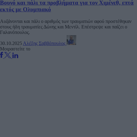
Βουνό και πάλι τα προβλήματα για τον Χιμένεθ, επτά
εκτός με Ολυμπιακό
Αυξάνονται και πάλι ο αριθμός των τραυματιών αφού προστέθηκαν
στους ήδη τραυματίες Δώνης και Μεντίλ. Επέστρεψε και παίζει ο
Γαλανόπουλος.
30.10.2025
Αλέξης Σαββόπουλος
Μοιραστείτε το