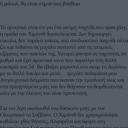
ή φάουλ, θα είναι σημαντική βοήθεια.
Το αρνητικό είναι ότι για ένα ακόμη παιχνίδι στο open play,
η ομάδα του Χιμένεθ δυσκολεύεται. Δεν δημιουργεί
εύκολα, δεν παράγει φάσεις από συνδυαστικό παιχνίδι αλλά
ζει και πεθαίνει σε μεγάλο ποσοστό από τις ατομικές
εξάρσεις των παικτών της. Υστερεί φανερά σε ταχύτητα, σε
ρυθμό και έχει αμυντικά κενά που παραλίγο στη διπλή
ευκαιρία του 54΄ θα έβαζαν μπροστά στο σκορ το Αιγάλεω
με το διπλό δοκάρι και μετά… τρεχάτε ποδαράκια μου.
Ανησυχητικά δείγματα που έκαναν την εμφάνισή τους και
στα προηγούμενα ματς και δεν δείχνουν να διορθώνονται
ούτε με την έλευση του νέου προπονητή.
Για τον Άρη ακολουθεί ένα δύσκολο ματς με τον
Ολυμπιακό το Σάββατο. Ο Χιμένεθ δεν χρησιμοποίησε
καθόλου χθες Ράτσιτς, Αλφαρέλα και άφησε στη
Θεσσαλονίκη Γαλανόπουλο και Πέρεθ προκειμένου να έχει