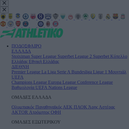
ΠΟΔΟΣΦΑΙΡΟ
ΕΛΛΑΔΑ
Stoiximan Super League
Superbet League 2
Superbet Κύπελλο
Ελλάδας
Εθνική Ελλάδας
ΔΙΕΘΝΗ
Premier League
La Liga
Serie A
Bundesliga
Ligue 1
Μουντιάλ
UEFA
Champions League
Europa League
Conference League
Βαθμολογία UEFA
Nations League
ΟΜΑΔΕΣ ΕΛΛΑΔΑ
Ολυμπιακός
Παναθηναϊκός
ΑΕΚ
ΠΑΟΚ
Άρης
Αστέρας
AKTOR
Ατρόμητος
ΟΦΗ
ΟΜΑΔΕΣ ΕΞΩΤΕΡΙΚΟΥ