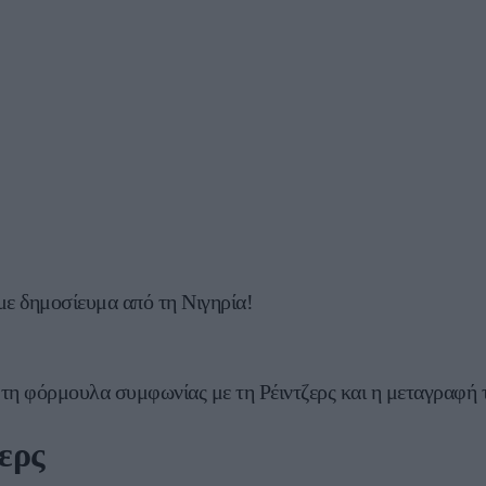
ε δημοσίευμα από τη Νιγηρία!
τη φόρμουλα συμφωνίας με τη Ρέιντζερς και η μεταγραφή τ
ερς