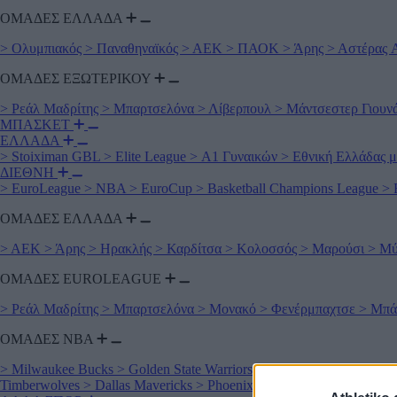
ΟΜΑΔΕΣ ΕΛΛΑΔΑ
>
Ολυμπιακός
>
Παναθηναϊκός
>
ΑΕΚ
>
ΠΑΟΚ
>
Άρης
>
Αστέρας
ΟΜΑΔΕΣ ΕΞΩΤΕΡΙΚΟΥ
>
Ρεάλ Μαδρίτης
>
Μπαρτσελόνα
>
Λίβερπουλ
>
Μάντσεστερ Γιουν
ΜΠΑΣΚΕΤ
ΕΛΛΑΔΑ
>
Stoiximan GBL
>
Elite League
>
Α1 Γυναικών
>
Εθνική Ελλάδας 
ΔΙΕΘΝΗ
>
EuroLeague
>
NBA
>
EuroCup
>
Basketball Champions League
>
ΟΜΑΔΕΣ ΕΛΛΑΔΑ
>
ΑΕΚ
>
Άρης
>
Ηρακλής
>
Καρδίτσα
>
Κολοσσός
>
Μαρούσι
>
Μύ
ΟΜΑΔΕΣ EUROLEAGUE
>
Ρεάλ Μαδρίτης
>
Μπαρτσελόνα
>
Μονακό
>
Φενέρμπαχτσε
>
Μπά
ΟΜΑΔΕΣ ΝΒΑ
>
Milwaukee Bucks
>
Golden State Warriors
>
Los Angeles Lakers
>
Timberwolves
>
Dallas Mavericks
>
Phoenix Suns