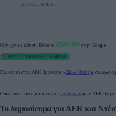
Μην χάνεις είδηση.
Βάλε το
στην Google
Πιο κοντά στην ΑΕΚ βρίσκεται ο
Σίριλ Ντέσερς
σύμφωνα μ
Όπως αναφέρει η ιστοσελίδα «
scorenigeria
», η ΑΕΚ βρήκε 
Το δημοσίευμα για ΑΕΚ και Ντέσ