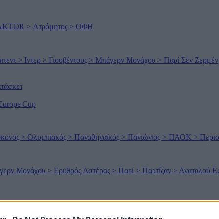
 AKTOR
>
Ατρόμητος
>
ΟΦΗ
άιτεντ
>
Ιντερ
>
Γιουβέντους
>
Μπάγερν Μονάχου
>
Παρί Σεν Ζερμέν
μπάσκετ
Europe Cup
κονος
>
Ολυμπιακός
>
Παναθηναϊκός
>
Πανιώνιος
>
ΠΑΟΚ
>
Περισ
γερν Μονάχου
>
Ερυθρός Αστέρας
>
Παρί
>
Παρτίζαν
>
Ανατολού Ε
Chicago Bulls
>
Boston Celtics
>
New York Knicks
>
Cleveland Caval