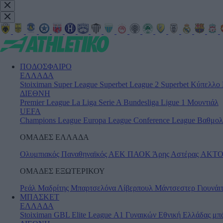
ΠΟΔΟΣΦΑΙΡΟ
ΕΛΛΑΔΑ
Stoiximan Super League
Superbet League 2
Superbet Κύπελλο
ΔΙΕΘΝΗ
Premier League
La Liga
Serie A
Bundesliga
Ligue 1
Μουντιάλ
UEFA
Champions League
Europa League
Conference League
Βαθμολ
ΟΜΑΔΕΣ ΕΛΛΑΔΑ
Ολυμπιακός
Παναθηναϊκός
ΑΕΚ
ΠΑΟΚ
Άρης
Αστέρας AKT
ΟΜΑΔΕΣ ΕΞΩΤΕΡΙΚΟΥ
Ρεάλ Μαδρίτης
Μπαρτσελόνα
Λίβερπουλ
Μάντσεστερ Γιουνάι
ΜΠΑΣΚΕΤ
ΕΛΛΑΔΑ
Stoiximan GBL
Elite League
Α1 Γυναικών
Εθνική Ελλάδας μπ