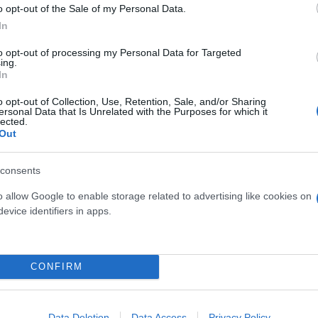
o opt-out of the Sale of my Personal Data.
In
to opt-out of processing my Personal Data for Targeted
ing.
In
o opt-out of Collection, Use, Retention, Sale, and/or Sharing
ersonal Data that Is Unrelated with the Purposes for which it
lected.
ΕΚ, συμφωνία με Ρέιντζερς»
Out
consents
ριλ Ντέσερς καθώς αναφέρει συμφωνία με τους Σκωτσέζους.
o allow Google to enable storage related to advertising like cookies on
evice identifiers in apps.
CONFIRM
Data Deletion
Data Access
Privacy Policy