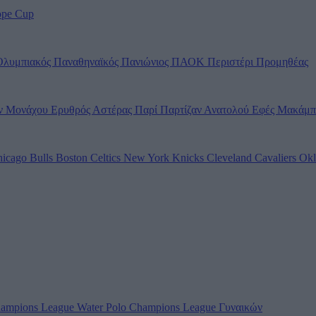
ope Cup
Ολυμπιακός
Παναθηναϊκός
Πανιώνιος
ΠΑΟΚ
Περιστέρι
Προμηθέας
ν Μονάχου
Ερυθρός Αστέρας
Παρί
Παρτίζαν
Ανατολού Εφές
Μακάμπ
icago Bulls
Boston Celtics
New York Knicks
Cleveland Cavaliers
Okl
hampions League
Water Polo Champions League Γυναικών