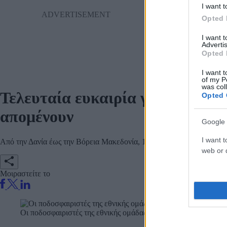
I want t
Opted 
I want 
Advertis
Opted 
I want t
of my P
was col
Τελευταία ευκαιρία για το όνειρ
Opted 
απομένουν
Google 
I want t
Από την Δανία έως την Βόρεια Μακεδονία, 16 χώρες τίθενται αντιμέτ
web or d
Μοιραστείτε το
Οι ποδοσφαιριστές της εθνικής ομάδας της Δανίας πανηγυρίζουν