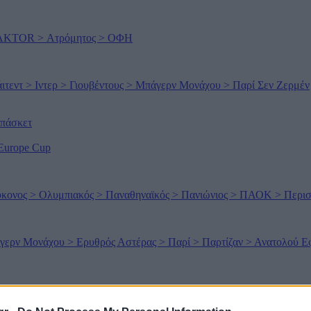
 AKTOR
>
Ατρόμητος
>
ΟΦΗ
άιτεντ
>
Ιντερ
>
Γιουβέντους
>
Μπάγερν Μονάχου
>
Παρί Σεν Ζερμέν
μπάσκετ
Europe Cup
κονος
>
Ολυμπιακός
>
Παναθηναϊκός
>
Πανιώνιος
>
ΠΑΟΚ
>
Περισ
γερν Μονάχου
>
Ερυθρός Αστέρας
>
Παρί
>
Παρτίζαν
>
Ανατολού Ε
Chicago Bulls
>
Boston Celtics
>
New York Knicks
>
Cleveland Caval