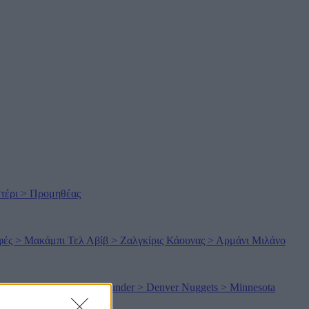
τέρι
>
Προμηθέας
φές
>
Μακάμπι Τελ Αβίβ
>
Ζαλγκίρις Κάουνας
>
Αρμάνι Μιλάνο
iers
>
Oklahoma City Thunder
>
Denver Nuggets
>
Minnesota