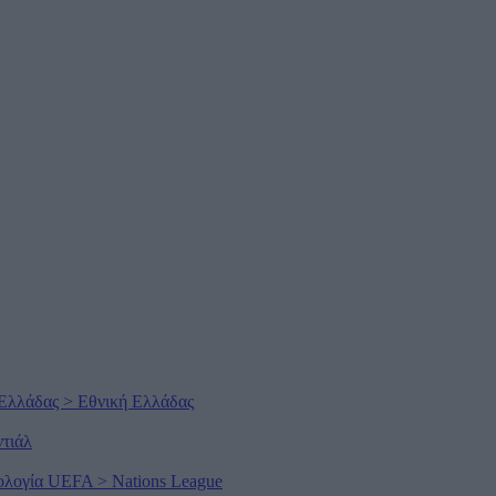
 Ελλάδας
>
Εθνική Ελλάδας
τιάλ
ολογία UEFA
>
Nations League