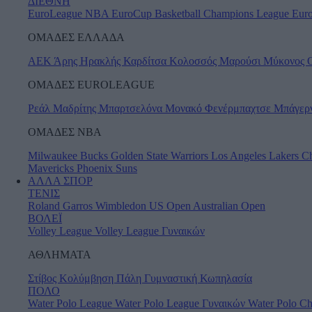
ΔΙΕΘΝΗ
EuroLeague
NBA
EuroCup
Basketball Champions League
Eur
ΟΜΑΔΕΣ ΕΛΛΑΔΑ
ΑΕΚ
Άρης
Ηρακλής
Καρδίτσα
Κολοσσός
Μαρούσι
Μύκονος
ΟΜΑΔΕΣ EUROLEAGUE
Ρεάλ Μαδρίτης
Μπαρτσελόνα
Μονακό
Φενέρμπαχτσε
Μπάγερ
ΟΜΑΔΕΣ ΝΒΑ
Milwaukee Bucks
Golden State Warriors
Los Angeles Lakers
Ch
Mavericks
Phoenix Suns
ΑΛΛΑ ΣΠΟΡ
ΤΕΝΙΣ
Roland Garros
Wimbledon
US Open
Australian Open
ΒΟΛΕΪ
Volley League
Volley League Γυναικών
ΑΘΛΗΜΑΤΑ
Στίβος
Κολύμβηση
Πάλη
Γυμναστική
Κωπηλασία
ΠΟΛΟ
Water Polo League
Water Polo League Γυναικών
Water Polo C