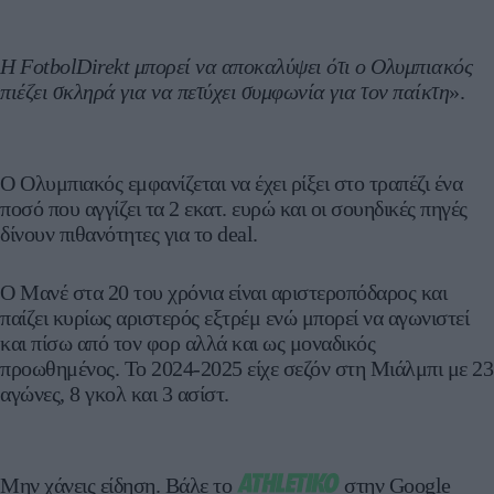
Η FotbolDirekt μπορεί να αποκαλύψει ότι ο Ολυμπιακός
πιέζει σκληρά για να πετύχει συμφωνία για τον παίκτη
».
Ο Ολυμπιακός εμφανίζεται να έχει ρίξει στο τραπέζι ένα
ποσό που αγγίζει τα 2 εκατ. ευρώ και οι σουηδικές πηγές
δίνουν πιθανότητες για το deal.
Ο Μανέ στα 20 του χρόνια είναι αριστεροπόδαρος και
παίζει κυρίως αριστερός εξτρέμ ενώ μπορεί να αγωνιστεί
και πίσω από τον φορ αλλά και ως μοναδικός
προωθημένος. Το 2024-2025 είχε σεζόν στη Μιάλμπι με 23
αγώνες, 8 γκολ και 3 ασίστ.
Μην χάνεις είδηση.
Βάλε το
στην Google