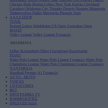
Chicago Bulls
Boston Celtics
New York Knicks
Cleveland
Cavaliers
Oklahoma City Thunder
Denver Nuggets
Minnesota
Timberwolves
Dallas Mavericks
Phoenix Suns
ΑΛΛΑ ΣΠΟΡ
ΤΕΝΙΣ
Roland Garros
Wimbledon
US Open
Australian Open
ΒΟΛΕΪ
Volley League
Volley League Γυναικών
ΑΘΛΗΜΑΤΑ
Στίβος
Κολύμβηση
Πάλη
Γυμναστική
Κωπηλασία
ΠΟΛΟ
Water Polo League
Water Polo League Γυναικών
Water Polo
Champions League
Water Polo Champions League Γυναικών
ΧΑΝΤΜΠΟΛ
Handball Premier
Α1 Γυναικών
AUTO - MOTO
VOICES
LIVESCORES
BET
ΠΡΟΓΡΑΜΜΑ TV
ΒΑΘΜΟΛΟΓΙΕΣ
ΠΡΩΤΟΣΕΛΙΔΑ