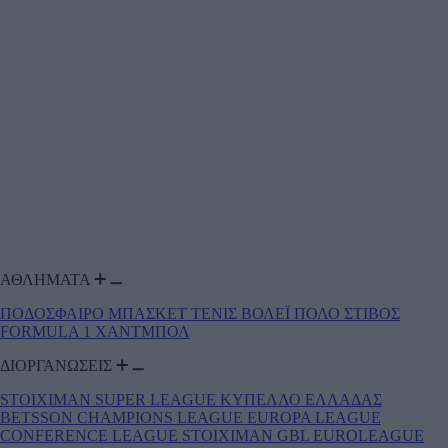
ΑΘΛΗΜΑΤΑ
ΠΟΔΟΣΦΑΙΡΟ
ΜΠΑΣΚΕΤ
ΤΕΝΙΣ
ΒΟΛΕΪ
ΠΟΛΟ
ΣΤΙΒΟΣ
FORMULA 1
ΧΑΝΤΜΠΟΛ
ΔΙΟΡΓΑΝΩΣΕΙΣ
STOIXIMAN SUPER LEAGUE
ΚΥΠΕΛΛΟ ΕΛΛΑΔΑΣ
BETSSON
CHAMPIONS LEAGUE
EUROPA LEAGUE
CONFERENCE LEAGUE
STOIXIMAN GBL
EUROLEAGUE