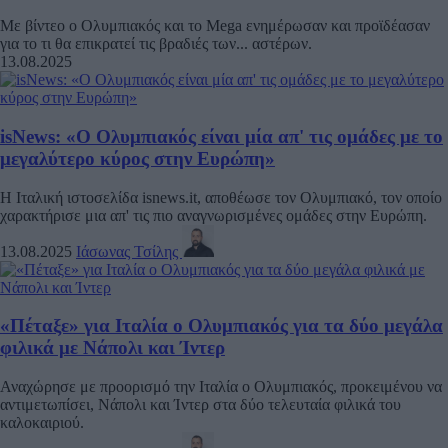
Με βίντεο ο Ολυμπιακός και το Mega ενημέρωσαν και προϊδέασαν
για το τι θα επικρατεί τις βραδιές των... αστέρων.
13.08.2025
isNews: «Ο Ολυμπιακός είναι μία απ' τις ομάδες με το
μεγαλύτερο κύρος στην Ευρώπη»
Η Ιταλική ιστοσελίδα isnews.it, αποθέωσε τον Ολυμπιακό, τον οποίο
χαρακτήρισε μια απ' τις πιο αναγνωρισμένες ομάδες στην Ευρώπη.
13.08.2025
Ιάσωνας Τσίλης
«Πέταξε» για Ιταλία ο Ολυμπιακός για τα δύο μεγάλα
φιλικά με Νάπολι και Ίντερ
Αναχώρησε με προορισμό την Ιταλία ο Ολυμπιακός, προκειμένου να
αντιμετωπίσει, Νάπολι και Ίντερ στα δύο τελευταία φιλικά του
καλοκαιριού.