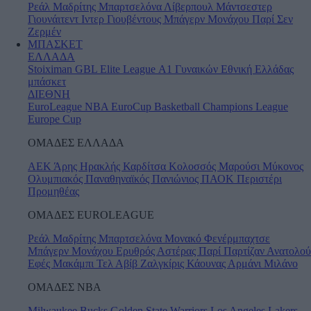
Ρεάλ Μαδρίτης
Μπαρτσελόνα
Λίβερπουλ
Μάντσεστερ
Γιουνάιτεντ
Ιντερ
Γιουβέντους
Μπάγερν Μονάχου
Παρί Σεν
Ζερμέν
ΜΠΑΣΚΕΤ
ΕΛΛΑΔΑ
Stoiximan GBL
Elite League
Α1 Γυναικών
Εθνική Ελλάδας
μπάσκετ
ΔΙΕΘΝΗ
EuroLeague
NBA
EuroCup
Basketball Champions League
Europe Cup
ΟΜΑΔΕΣ ΕΛΛΑΔΑ
ΑΕΚ
Άρης
Ηρακλής
Καρδίτσα
Κολοσσός
Μαρούσι
Μύκονος
Ολυμπιακός
Παναθηναϊκός
Πανιώνιος
ΠΑΟΚ
Περιστέρι
Προμηθέας
ΟΜΑΔΕΣ EUROLEAGUE
Ρεάλ Μαδρίτης
Μπαρτσελόνα
Μονακό
Φενέρμπαχτσε
Μπάγερν Μονάχου
Ερυθρός Αστέρας
Παρί
Παρτίζαν
Ανατολού
Εφές
Μακάμπι Τελ Αβίβ
Ζαλγκίρις Κάουνας
Αρμάνι Μιλάνο
ΟΜΑΔΕΣ ΝΒΑ
Milwaukee Bucks
Golden State Warriors
Los Angeles Lakers