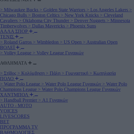
>
Milwaukee Bucks
>
Golden State Warriors
>
Los Angeles Lakers
>
Chicago Bulls
>
Boston Celtics
>
New York Knicks
>
Cleveland
Cavaliers
>
Oklahoma City Thunder
>
Denver Nuggets
>
Minnesota
Timberwolves
>
Dallas Mavericks
>
Phoenix Suns
ΑΛΛΑ ΣΠΟΡ
ΤΕΝΙΣ
>
Roland Garros
>
Wimbledon
>
US Open
>
Australian Open
ΒΟΛΕΪ
>
Volley League
>
Volley League Γυναικών
ΑΘΛΗΜΑΤΑ
>
Στίβος
>
Κολύμβηση
>
Πάλη
>
Γυμναστική
>
Κωπηλασία
ΠΟΛΟ
>
Water Polo League
>
Water Polo League Γυναικών
>
Water Polo
Champions League
>
Water Polo Champions League Γυναικών
ΧΑΝΤΜΠΟΛ
>
Handball Premier
>
Α1 Γυναικών
AUTO - MOTO
VOICES
LIVESCORES
BET
ΠΡΟΓΡΑΜΜΑ TV
ΒΑΘΜΟΛΟΓΙΕΣ