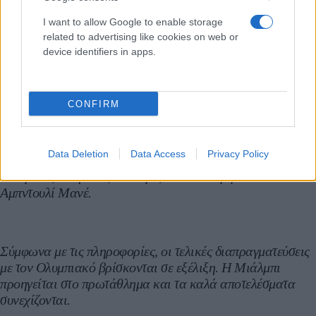
I want to allow Google to enable storage
related to advertising like cookies on web or
Συγκεκριμένα, δημοσίευμα της ιστοσελίδας
FotbolDirekt
device identifiers in apps.
τονίζει πως οι διαπραγματεύσεις των δυο ομάδων είναι σε
τελικό στάδιο και πως σύντομα θα υπάρξουν εξελίξεις.
CONFIRM
Οι Σουηδοί για Ολυμπιακό και Μανέ
Data Deletion
Data Access
Privacy Policy
Το δημοσίευμα των Σουηδών αναφέρει χαρακτηριστικά:
«
Μεγάλος ελληνικός σύλλογος θέλει να αγοράσει τον
Αμπντουλί Μανέ.
Σύμφωνα με τις πληροφορίες, οι τελικές διαπραγματεύσεις
με τον Ολυμπιακό βρίσκονται σε εξέλιξη. Η Μιάλμπι
προηγείται στο πρωτάθλημα και τα καλά αποτελέσματα
συνεχίζονται.