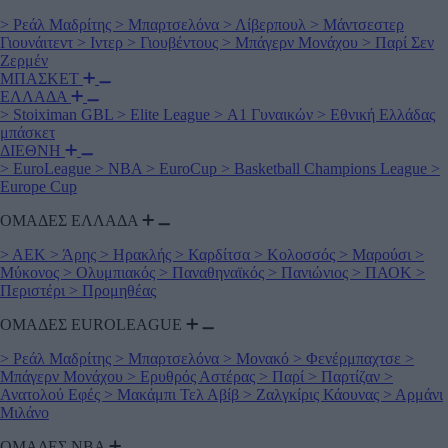
>
Ρεάλ Μαδρίτης
>
Μπαρτσελόνα
>
Λίβερπουλ
>
Μάντσεστερ
Γιουνάιτεντ
>
Ιντερ
>
Γιουβέντους
>
Μπάγερν Μονάχου
>
Παρί Σεν
Ζερμέν
ΜΠΑΣΚΕΤ
ΕΛΛΑΔΑ
>
Stoiximan GBL
>
Elite League
>
Α1 Γυναικών
>
Εθνική Ελλάδας
μπάσκετ
ΔΙΕΘΝΗ
>
EuroLeague
>
NBA
>
EuroCup
>
Basketball Champions League
>
Europe Cup
ΟΜΑΔΕΣ ΕΛΛΑΔΑ
>
ΑΕΚ
>
Άρης
>
Ηρακλής
>
Καρδίτσα
>
Κολοσσός
>
Μαρούσι
>
Μύκονος
>
Ολυμπιακός
>
Παναθηναϊκός
>
Πανιώνιος
>
ΠΑΟΚ
>
Περιστέρι
>
Προμηθέας
ΟΜΑΔΕΣ EUROLEAGUE
>
Ρεάλ Μαδρίτης
>
Μπαρτσελόνα
>
Μονακό
>
Φενέρμπαχτσε
>
Μπάγερν Μονάχου
>
Ερυθρός Αστέρας
>
Παρί
>
Παρτίζαν
>
Ανατολού Εφές
>
Μακάμπι Τελ Αβίβ
>
Ζαλγκίρις Κάουνας
>
Αρμάνι
Μιλάνο
ΟΜΑΔΕΣ ΝΒΑ