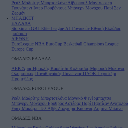
Ρεάλ Μαδρίτης
Μπαρτσελόνα
Λίβερπουλ
Μάντσεστερ
Γιουνάιτεντ
Ιντερ
Γιουβέντους
Μπάγερν Μονάχου
Παρί Σεν
Ζερμέν
ΜΠΑΣΚΕΤ
ΕΛΛΑΔΑ
Stoiximan GBL
Elite League
Α1 Γυναικών
Εθνική Ελλάδας
μπάσκετ
ΔΙΕΘΝΗ
EuroLeague
NBA
EuroCup
Basketball Champions League
Europe Cup
ΟΜΑΔΕΣ ΕΛΛΑΔΑ
ΑΕΚ
Άρης
Ηρακλής
Καρδίτσα
Κολοσσός
Μαρούσι
Μύκονος
Ολυμπιακός
Παναθηναϊκός
Πανιώνιος
ΠΑΟΚ
Περιστέρι
Προμηθέας
ΟΜΑΔΕΣ EUROLEAGUE
Ρεάλ Μαδρίτης
Μπαρτσελόνα
Μονακό
Φενέρμπαχτσε
Μπάγερν Μονάχου
Ερυθρός Αστέρας
Παρί
Παρτίζαν
Ανατολού
Εφές
Μακάμπι Τελ Αβίβ
Ζαλγκίρις Κάουνας
Αρμάνι Μιλάνο
ΟΜΑΔΕΣ ΝΒΑ
Milwaukee Bucks
Golden State Warriors
Los Angeles Lakers