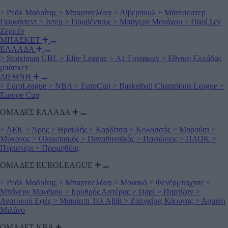
>
Ρεάλ Μαδρίτης
>
Μπαρτσελόνα
>
Λίβερπουλ
>
Μάντσεστερ
Γιουνάιτεντ
>
Ιντερ
>
Γιουβέντους
>
Μπάγερν Μονάχου
>
Παρί Σεν
Ζερμέν
ΜΠΑΣΚΕΤ
ΕΛΛΑΔΑ
>
Stoiximan GBL
>
Elite League
>
Α1 Γυναικών
>
Εθνική Ελλάδας
μπάσκετ
ΔΙΕΘΝΗ
>
EuroLeague
>
NBA
>
EuroCup
>
Basketball Champions League
>
Europe Cup
ΟΜΑΔΕΣ ΕΛΛΑΔΑ
>
ΑΕΚ
>
Άρης
>
Ηρακλής
>
Καρδίτσα
>
Κολοσσός
>
Μαρούσι
>
Μύκονος
>
Ολυμπιακός
>
Παναθηναϊκός
>
Πανιώνιος
>
ΠΑΟΚ
>
Περιστέρι
>
Προμηθέας
ΟΜΑΔΕΣ EUROLEAGUE
>
Ρεάλ Μαδρίτης
>
Μπαρτσελόνα
>
Μονακό
>
Φενέρμπαχτσε
>
Μπάγερν Μονάχου
>
Ερυθρός Αστέρας
>
Παρί
>
Παρτίζαν
>
Ανατολού Εφές
>
Μακάμπι Τελ Αβίβ
>
Ζαλγκίρις Κάουνας
>
Αρμάνι
Μιλάνο
ΟΜΑΔΕΣ ΝΒΑ