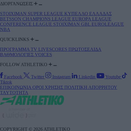
ΔΙΟΡΓΑΝΩΣΕΙΣ
STOIXIMAN SUPER LEAGUE
ΚΥΠΕΛΛΟ ΕΛΛΑΔΑΣ
BETSSON
CHAMPIONS LEAGUE
EUROPA LEAGUE
CONFERENCE LEAGUE
STOIXIMAN GBL
EUROLEAGUE
NBA
QUICKLINKS
ΠΡΟΓΡΑΜΜΑ TV
LIVESCORES
ΠΡΩΤΟΣΕΛΙΔΑ
ΒΑΘΜΟΛΟΓΙΕΣ
VOICES
FOLLOW ATHLETIKO
Facebook
Twitter
Instagram
Linkedin
Youtube
Tiktok
ΕΠΙΚΟΙΝΩΝΙΑ
ΟΡΟΙ ΧΡΗΣΗΣ
ΠΟΛΙΤΙΚΗ ΑΠΟΡΡΗΤΟΥ
TAYTOTHTA
COPYRIGHT © 2026 ATHLETIKO