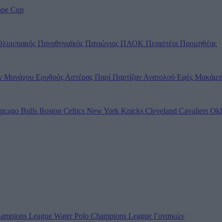
ope Cup
Ολυμπιακός
Παναθηναϊκός
Πανιώνιος
ΠΑΟΚ
Περιστέρι
Προμηθέας
ν Μονάχου
Ερυθρός Αστέρας
Παρί
Παρτίζαν
Ανατολού Εφές
Μακάμπ
icago Bulls
Boston Celtics
New York Knicks
Cleveland Cavaliers
Okl
hampions League
Water Polo Champions League Γυναικών