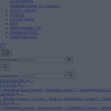
ΧΑΝΤΜΠΟΛ
Handball Premier
Α1 Γυναικών
AUTO - MOTO
VOICES
LIVESCORES
BET
ΠΡΟΓΡΑΜΜΑ TV
ΒΑΘΜΟΛΟΓΙΕΣ
ΠΡΩΤΟΣΕΛΙΔΑ
Αναζήτηση
Αναζήτηση
ΠΟΔΟΣΦΑΙΡΟ
ΕΛΛΑΔΑ
>
Stoiximan Super League
>
Superbet League 2
>
Superbet Κύπελλο
ΔΙΕΘΝΗ
>
Premier League
>
La Liga
>
Serie A
>
Bundesliga
>
Ligue 1
>
Μουν
UEFA
>
Champions League
>
Europa League
>
Conference League
>
Βαθμ