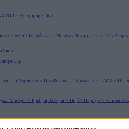
 AKTOR
>
Ατρόμητος
>
ΟΦΗ
άιτεντ
>
Ιντερ
>
Γιουβέντους
>
Μπάγερν Μονάχου
>
Παρί Σεν Ζερμέν
μπάσκετ
Europe Cup
κονος
>
Ολυμπιακός
>
Παναθηναϊκός
>
Πανιώνιος
>
ΠΑΟΚ
>
Περισ
γερν Μονάχου
>
Ερυθρός Αστέρας
>
Παρί
>
Παρτίζαν
>
Ανατολού Ε
Chicago Bulls
>
Boston Celtics
>
New York Knicks
>
Cleveland Caval