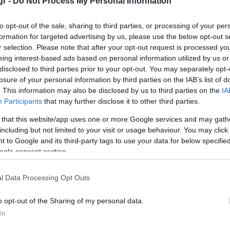
gr -
Do Not Process My Personal Information
to opt-out of the sale, sharing to third parties, or processing of your per
formation for targeted advertising by us, please use the below opt-out s
r selection. Please note that after your opt-out request is processed y
eing interest-based ads based on personal information utilized by us or
disclosed to third parties prior to your opt-out. You may separately opt-
losure of your personal information by third parties on the IAB’s list of
. This information may also be disclosed by us to third parties on the
IA
hampions League
>
Water Polo Champions League Γυναικών
Participants
that may further disclose it to other third parties.
 that this website/app uses one or more Google services and may gath
including but not limited to your visit or usage behaviour. You may click 
 to Google and its third-party tags to use your data for below specifi
ogle consent section.
l Data Processing Opt Outs
o opt-out of the Sharing of my personal data.
In