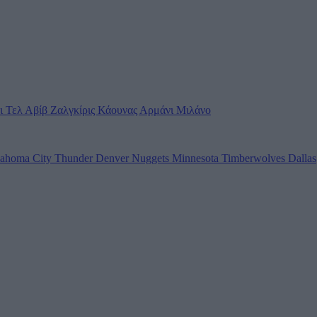
ι Τελ Αβίβ
Ζαλγκίρις Κάουνας
Αρμάνι Μιλάνο
ahoma City Thunder
Denver Nuggets
Minnesota Timberwolves
Dallas