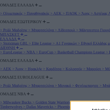
ΟΜΑΔΕΣ ΕΛΛΑΔΑ
>
Ολυμπιακός
>
Παναθηναϊκός
>
ΑΕΚ
>
ΠΑΟΚ
>
Άρης
>
Αστέρας
ΟΜΑΔΕΣ ΕΞΩΤΕΡΙΚΟΥ
>
Ρεάλ Μαδρίτης
>
Μπαρτσελόνα
>
Λίβερπουλ
>
Μάντσεστερ Γιουν
ΜΠΑΣΚΕΤ
ΕΛΛΑΔΑ
>
Stoiximan GBL
>
Elite League
>
Α1 Γυναικών
>
Εθνική Ελλάδας 
ΔΙΕΘΝΗ
>
EuroLeague
>
NBA
>
EuroCup
>
Basketball Champions League
>
ΟΜΑΔΕΣ ΕΛΛΑΔΑ
>
ΑΕΚ
>
Άρης
>
Ηρακλής
>
Καρδίτσα
>
Κολοσσός
>
Μαρούσι
>
Μύ
ΟΜΑΔΕΣ EUROLEAGUE
>
Ρεάλ Μαδρίτης
>
Μπαρτσελόνα
>
Μονακό
>
Φενέρμπαχτσε
>
Μπά
ΟΜΑΔΕΣ ΝΒΑ
>
Milwaukee Bucks
>
Golden State Warriors
>
Los Angeles Lakers
>
Timberwolves
>
Dallas Mavericks
>
Phoenix Suns