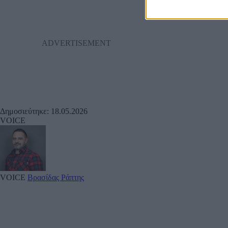
Δημοσιεύτηκε: 18.05.2026
VOICE
VOICE
Βρασίδας Ράπτης