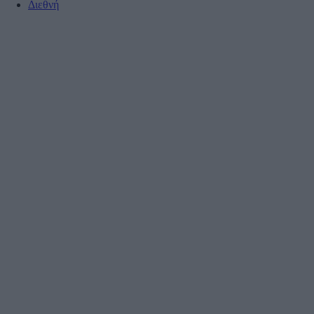
Διεθνή