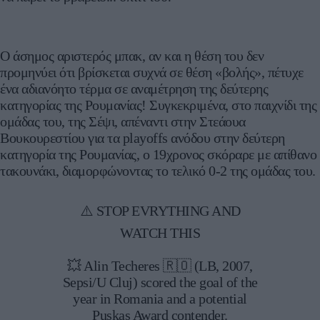
Ο άσημος αριστερός μπακ, αν και η θέση του δεν
προμηνύει ότι βρίσκεται συχνά σε θέση «βολής», πέτυχε
ένα αδιανόητο τέρμα σε αναμέτρηση της δεύτερης
κατηγορίας της Ρουμανίας! Συγκεκριμένα, στο παιχνίδι της
ομάδας του, της Σέψι, απέναντι στην Στεάουα
Βουκουρεστίου για τα playoffs ανόδου στην δεύτερη
κατηγορία της Ρουμανίας, ο 19χρονος σκόραρε με απίθανο
τακουνάκι, διαμορφώνοντας το τελικό 0-2 της ομάδας του.
⚠️ STOP EVRYTHING AND
WATCH THIS
💥 Alin Techeres 🇷🇴 (LB, 2007,
Sepsi/U Cluj) scored the goal of the
year in Romania and a potential
Puskas Award contender.