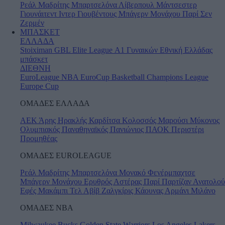
Ρεάλ Μαδρίτης
Μπαρτσελόνα
Λίβερπουλ
Μάντσεστερ
Γιουνάιτεντ
Ιντερ
Γιουβέντους
Μπάγερν Μονάχου
Παρί Σεν
Ζερμέν
ΜΠΑΣΚΕΤ
ΕΛΛΑΔΑ
Stoiximan GBL
Elite League
Α1 Γυναικών
Εθνική Ελλάδας
μπάσκετ
ΔΙΕΘΝΗ
EuroLeague
NBA
EuroCup
Basketball Champions League
Europe Cup
ΟΜΑΔΕΣ ΕΛΛΑΔΑ
ΑΕΚ
Άρης
Ηρακλής
Καρδίτσα
Κολοσσός
Μαρούσι
Μύκονος
Ολυμπιακός
Παναθηναϊκός
Πανιώνιος
ΠΑΟΚ
Περιστέρι
Προμηθέας
ΟΜΑΔΕΣ EUROLEAGUE
Ρεάλ Μαδρίτης
Μπαρτσελόνα
Μονακό
Φενέρμπαχτσε
Μπάγερν Μονάχου
Ερυθρός Αστέρας
Παρί
Παρτίζαν
Ανατολού
Εφές
Μακάμπι Τελ Αβίβ
Ζαλγκίρις Κάουνας
Αρμάνι Μιλάνο
ΟΜΑΔΕΣ ΝΒΑ
Milwaukee Bucks
Golden State Warriors
Los Angeles Lakers