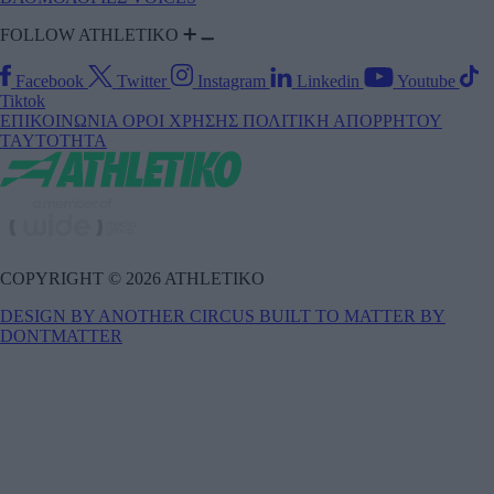
FOLLOW ATHLETIKO
Facebook
Twitter
Instagram
Linkedin
Youtube
Tiktok
ΕΠΙΚΟΙΝΩΝΙΑ
ΟΡΟΙ ΧΡΗΣΗΣ
ΠΟΛΙΤΙΚΗ ΑΠΟΡΡΗΤΟΥ
TAYTOTHTA
COPYRIGHT © 2026 ATHLETIKO
DESIGN BY ANOTHER CIRCUS
BUILT TO MATTER BY
DONTMATTER