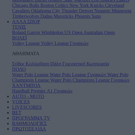
Chicago Bulls
Boston Celtics
New York Knicks
Cleveland
Cavaliers
Oklahoma City Thunder
Denver Nuggets
Minnesota
Timberwolves
Dallas Mavericks
Phoenix Suns
ΑΛΛΑ ΣΠΟΡ
ΤΕΝΙΣ
Roland Garros
Wimbledon
US Open
Australian Open
ΒΟΛΕΪ
Volley League
Volley League Γυναικών
ΑΘΛΗΜΑΤΑ
Στίβος
Κολύμβηση
Πάλη
Γυμναστική
Κωπηλασία
ΠΟΛΟ
Water Polo League
Water Polo League Γυναικών
Water Polo
Champions League
Water Polo Champions League Γυναικών
ΧΑΝΤΜΠΟΛ
Handball Premier
Α1 Γυναικών
AUTO - MOTO
VOICES
LIVESCORES
BET
ΠΡΟΓΡΑΜΜΑ TV
ΒΑΘΜΟΛΟΓΙΕΣ
ΠΡΩΤΟΣΕΛΙΔΑ