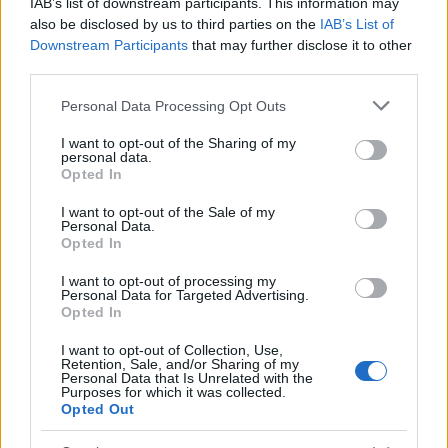
IAB’s list of downstream participants. This information may
also be disclosed by us to third parties on the
IAB’s List of
Downstream Participants
that may further disclose it to other
third parties.
Please note that this website/app uses one or more Google
Personal Data Processing Opt Outs
services and may gather and store information including but
not limited to your visit or usage behaviour. You may click to
I want to opt-out of the Sharing of my
personal data.
grant or deny consent to Google and its third-party tags to
Opted In
use your data for below specified purposes in below Google
consent section.
I want to opt-out of the Sale of my
Personal Data.
Opted In
I want to opt-out of processing my
Personal Data for Targeted Advertising.
Opted In
I want to opt-out of Collection, Use,
Retention, Sale, and/or Sharing of my
Personal Data that Is Unrelated with the
Purposes for which it was collected.
Opted Out