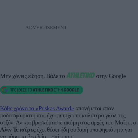
Μην χάνεις είδηση.
Βάλε το
στην Google
Κάθε χρόνο το «Puskas Award»
απονέμεται στον
ποδοσφαιριστή που έχει πετύχει το καλύτερο γκολ της
σεζόν. Αν και βρισκόμαστε ακόμη στις αρχές του Μαΐου, ο
Αλίν Τετσέρες
έχει θέσει ήδη σοβαρή υποψηφιότητα για
να πάρει το βραβείο... σπίτι του!