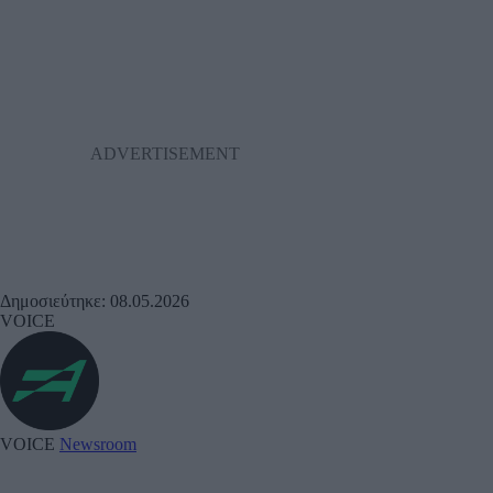
Δημοσιεύτηκε: 08.05.2026
VOICE
VOICE
Newsroom